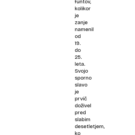
funtov,
kolikor
je
zanje
namenil
od
19.
do
25.
leta.
Svojo
sporno
slavo
je
prvič
doživel
pred
slabim
desetletjem,
ko