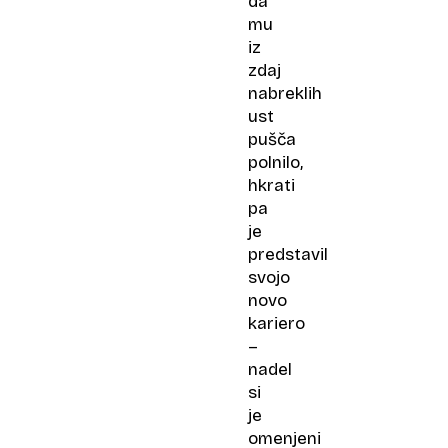
da
mu
iz
zdaj
nabreklih
ust
pušča
polnilo,
hkrati
pa
je
predstavil
svojo
novo
kariero
–
nadel
si
je
omenjeni