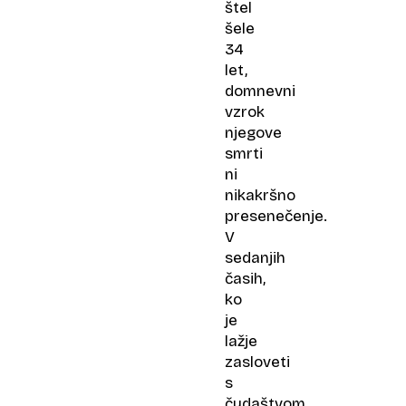
štel
šele
34
let,
domnevni
vzrok
njegove
smrti
ni
nikakršno
presenečenje.
V
sedanjih
časih,
ko
je
lažje
zasloveti
s
čudaštvom