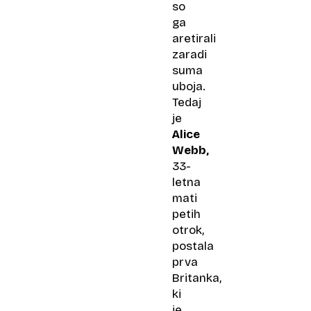
so
ga
aretirali
zaradi
suma
uboja.
Tedaj
je
Alice
Webb,
33-
letna
mati
petih
otrok,
postala
prva
Britanka,
ki
je