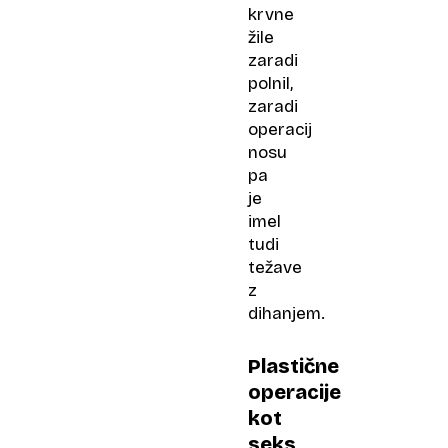
krvne
žile
zaradi
polnil,
zaradi
operacij
nosu
pa
je
imel
tudi
težave
z
dihanjem.
Plastične
operacije
kot
seks