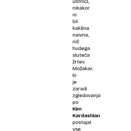
ustnic),
nikakor
ni
bil
kakšna
naivna,
nič
hudega
sluteča
žrtev.
Možakar,
ki
je
zaradi
zgledovanja
po
Kim
Kardashian
postajal
vse