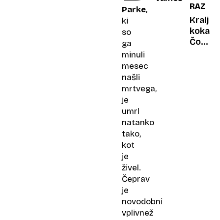
RAZKRI
kaj
Parke
,
jemo:
Kralj
ki
študija
kokain
so
razkriv
Čoliće
ga
predno
zgodb
minuli
nočne
o
mesec
posta
uspeh
našli
in
mrtvega,
odhod
je
z
umrl
glasbe
natanko
scene
tako,
kot
je
živel.
Čeprav
je
novodobni
vplivnež