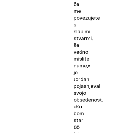
če
me
povezujete
s
slabimi
stvarmi,
še
vedno
mislite
name,«
je
Jordan
pojasnjeval
svojo
obsedenost.
»Ko
bom
star
85