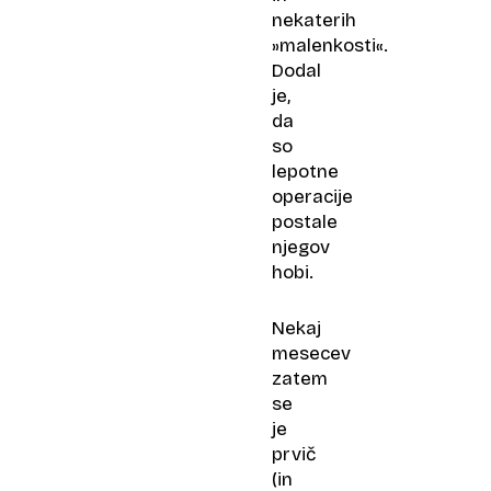
nekaterih
»malenkosti«.
Dodal
je,
da
so
lepotne
operacije
postale
njegov
hobi.
Nekaj
mesecev
zatem
se
je
prvič
(in