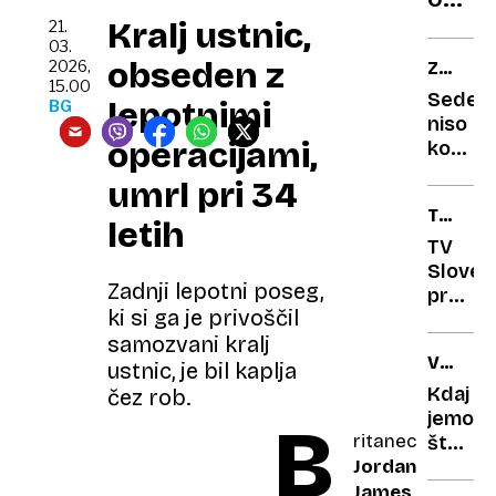
5500
evrop
Kralj ustnic,
balon
21.
03.
kupc
obseden z
2026,
ZDRAV
15.00
NASVE
Sedem
lepotnimi
BG
niso
operacijami,
konec:
vodič
umrl pri 34
za
TV
zdravo
letih
TE
in
TV
GLEDA
aktivn
Sloveni
Zadnji lepotni poseg,
staran
preme
ki si ga je privoščil
karte:
samozvani kralj
55.000
VPLIV
od
ustnic, je bil kaplja
NA
727.00
Kdaj
čez rob.
ZDRAVJ
gledal
jemo,
B
ritanec
ni
šteje
dovolj
Jordan
več,
kot
James