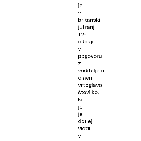
je
v
britanski
jutranji
TV-
oddaji
v
pogovoru
z
voditeljem
omenil
vrtoglavo
številko,
ki
jo
je
dotlej
vložil
v