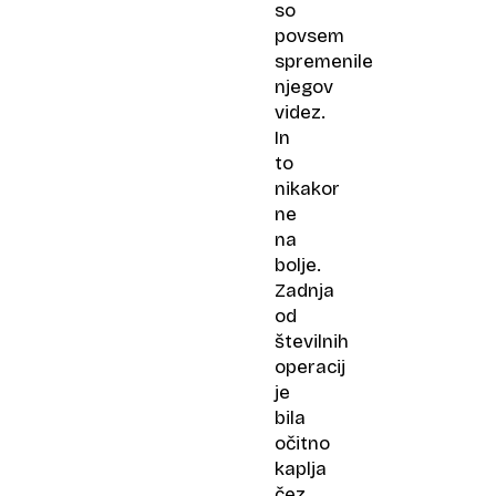
so
povsem
spremenile
njegov
videz.
In
to
nikakor
ne
na
bolje.
Zadnja
od
številnih
operacij
je
bila
očitno
kaplja
čez