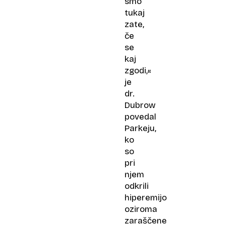
smo
tukaj
zate,
če
se
kaj
zgodi,«
je
dr.
Dubrow
povedal
Parkeju,
ko
so
pri
njem
odkrili
hiperemijo
oziroma
zaraščene