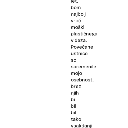
let,
bom
najbolj
vroč
moški
plastičnega
videza.
Povečane
ustnice
so
spremenile
mojo
osebnost,
brez
njih
bi
bil
bil
tako
vsakdanji