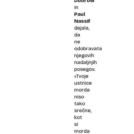
Dubrow
in
Paul
Nassif
dejala,
da
ne
odobravata
njegovih
nadaljnjih
posegov.
»Tvoje
ustnice
morda
niso
tako
srečne,
kot
si
morda