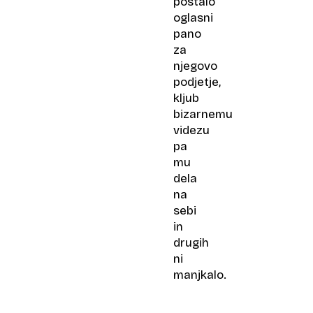
postalo
oglasni
pano
za
njegovo
podjetje,
kljub
bizarnemu
videzu
pa
mu
dela
na
sebi
in
drugih
ni
manjkalo.