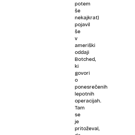
potem
še
nekajkrat)
pojavil
še
v
ameriški
oddaji
Botched,
ki
govori
o
ponesrečenih
lepotnih
operacijah.
Tam
se
je
pritoževal,