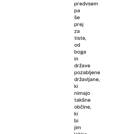
predvsem
pa
še
prej
za
tiste,
od
boga
in
države
pozabljene
državljane,
ki
nimajo
takšne
občine,
ki
bi
jim