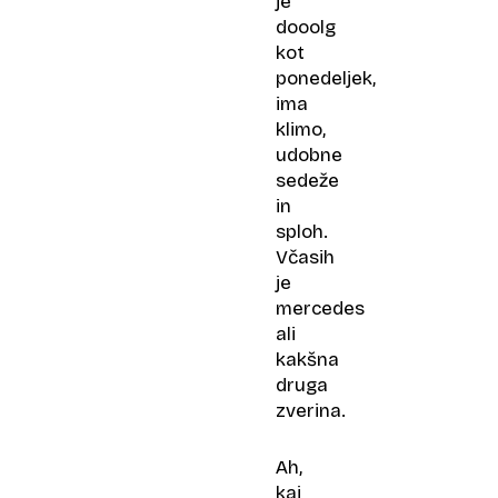
je
dooolg
kot
ponedeljek,
ima
klimo,
udobne
sedeže
in
sploh.
Včasih
je
mercedes
ali
kakšna
druga
zverina.
Ah,
kaj