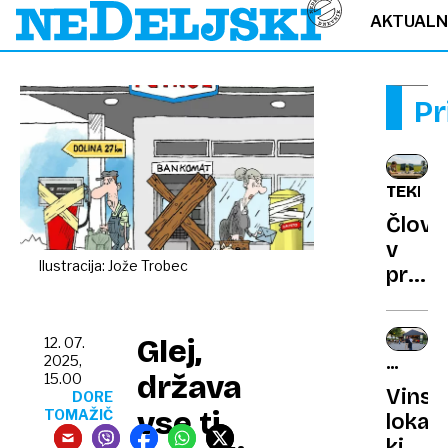
AKTUAL
Pr
TEKMO
Člove
v
Ilustracija: Jože Trobec
progr
le
še
Glej,
12. 07.
za
2025,
VINOT
las
država
15.00
KONVI
Vinsk
boljši
DORE
vse ti
TOMAŽIČ
lokal,
od
ki