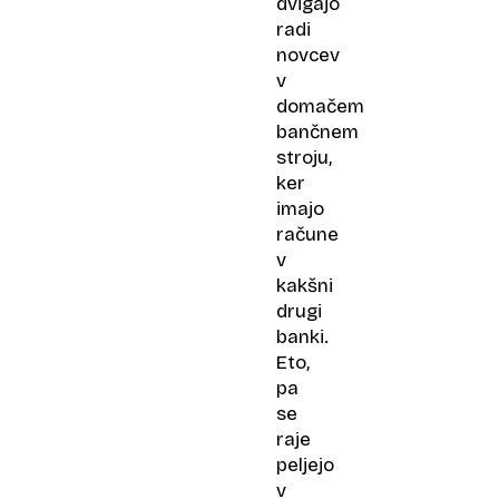
dvigajo
radi
novcev
v
domačem
bančnem
stroju,
ker
imajo
račune
v
kakšni
drugi
banki.
Eto,
pa
se
raje
peljejo
v