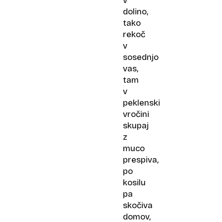
v
dolino,
tako
rekoč
v
sosednjo
vas,
tam
v
peklenski
vročini
skupaj
z
muco
prespiva,
po
kosilu
pa
skočiva
domov,