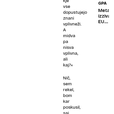
kje
GPAI
sem
vse
že
Meta
dopustujejo
navsez
izziva
znani
nekoli
EU z
vplivneži.
opita«
zavrnit
A
podpis
midva
kodek
pa
o
nisva
umetni
vplivna,
intelig
ali
kaj?«
Nič,
sem
rekel,
bom
kar
poskusil,
saj