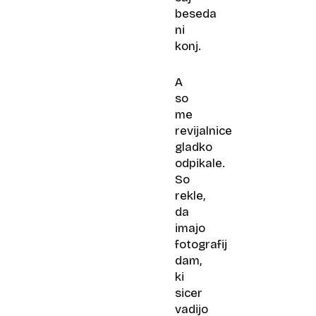
beseda
ni
konj.
A
so
me
revijalnice
gladko
odpikale.
So
rekle,
da
imajo
fotografij
dam,
ki
sicer
vadijo