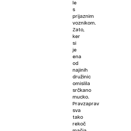
le
s
prijaznim
voznikom.
Zato,
ker
si
je
ena
od
najinih
družinic
omislila
srčkano
mucko.
Pravzaprav
sva
tako
rekoč
mačja