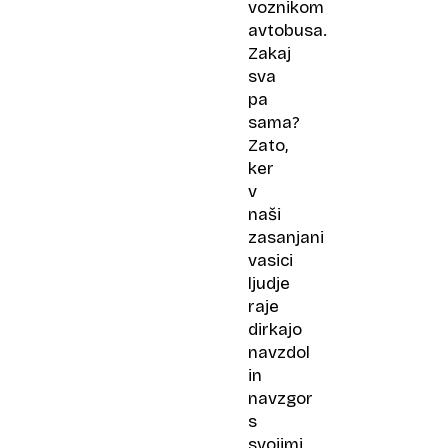
voznikom
avtobusa.
Zakaj
sva
pa
sama?
Zato,
ker
v
naši
zasanjani
vasici
ljudje
raje
dirkajo
navzdol
in
navzgor
s
svojimi