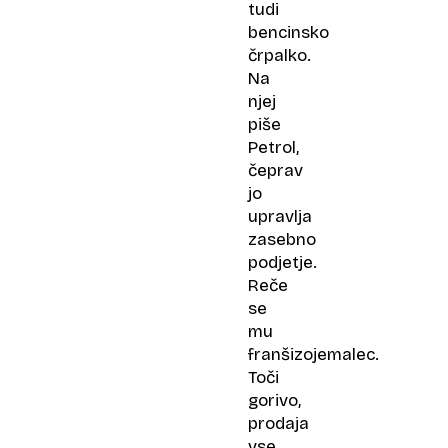
tudi
bencinsko
črpalko.
Na
njej
piše
Petrol,
čeprav
jo
upravlja
zasebno
podjetje.
Reče
se
mu
franšizojemalec.
Toči
gorivo,
prodaja
vse