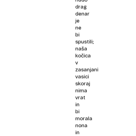
drag
denar
je
ne
bi
spustili;
naša
kočica
v
zasanjani
vasici
skoraj
nima
vrat
in
bi
morala
nona
in