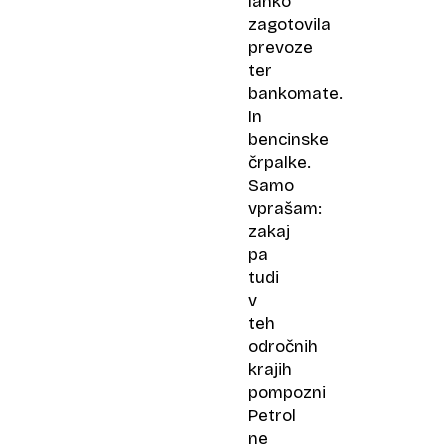
lahko
zagotovila
prevoze
ter
bankomate.
In
bencinske
črpalke.
Samo
vprašam:
zakaj
pa
tudi
v
teh
odročnih
krajih
pompozni
Petrol
ne