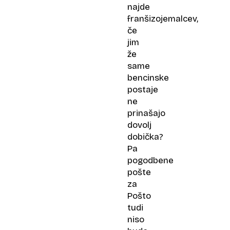
najde
franšizojemalcev,
če
jim
že
same
bencinske
postaje
ne
prinašajo
dovolj
dobička?
Pa
pogodbene
pošte
za
Pošto
tudi
niso