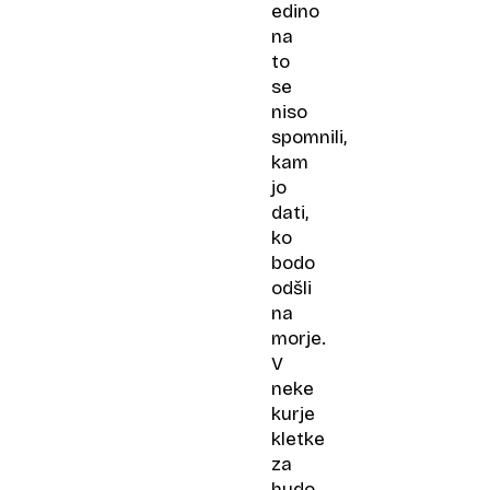
edino
na
to
se
niso
spomnili,
kam
jo
dati,
ko
bodo
odšli
na
morje.
V
neke
kurje
kletke
za
hudo