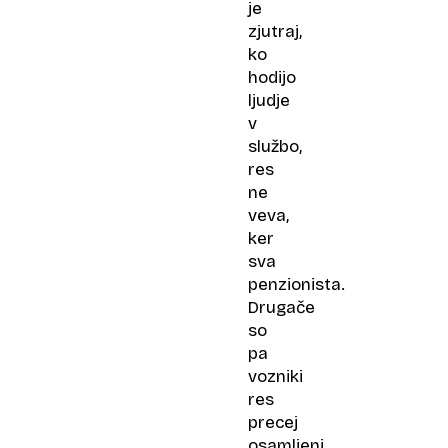
je
zjutraj,
ko
hodijo
ljudje
v
službo,
res
ne
veva,
ker
sva
penzionista.
Drugače
so
pa
vozniki
res
precej
osamljeni.