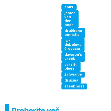
smrt
james
van
der
beek
družbena
omrežja
rak
debelega
črevesja
dawson's
creek
varsity
blues
žalovanje
družina
zasebnost
Preberite več