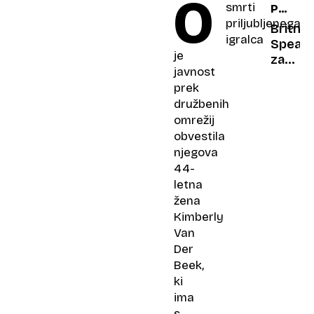
O
smrti
POP
razdelj
na
priljubljenega
PRINC
državi
tiktoku
Britne
igralca
zamuja
Spears
je
na
za
javnost
letala
vrtogl
prek
200
družbenih
milijon
omrežij
dolarj
obvestila
prodal
svojo
njegova
glasbe
44-
zapušč
letna
žena
Kimberly
Van
Der
Beek,
ki
ima
s