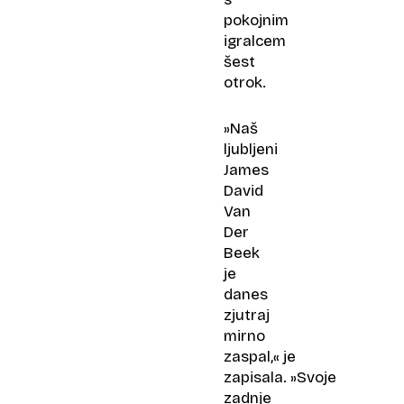
pokojnim
igralcem
šest
otrok.
»Naš
ljubljeni
James
David
Van
Der
Beek
je
danes
zjutraj
mirno
zaspal,« je
zapisala. »Svoje
zadnje