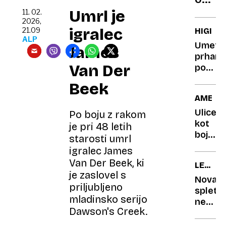
po
Vaša
Umrl je
vsem
11. 02.
2026,
varna
svetu
igralec
21.09
HIGIEN
komun
ALP
Umetn
James
je
prhanj
ogro
Van Der
po
65.
Beek
letu:
AMERI
ko
manj
Ulice
Po boju z rakom
postan
kot
je pri 48 letih
več
bojišče
starosti umrl
in
politik,
igralec James
bolj
mobilni
Van Der Beek, ki
LETALI
zdravo
telefon
je zaslovel s
TEORIJ
pa
Nova
priljubljeno
orožje
spletn
mladinsko serijo
in
neumn
Dawson's Creek.
ščit
zaradi
v
trenda