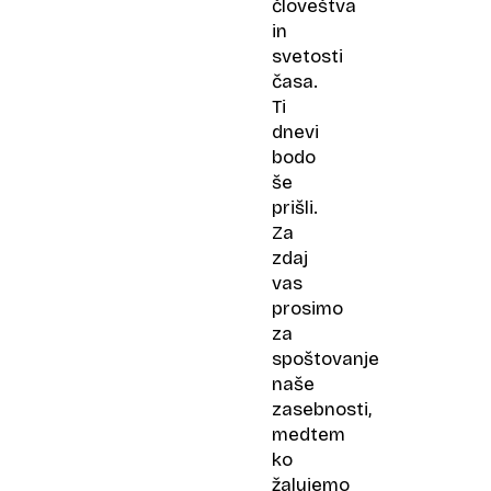
človeštva
in
svetosti
časa.
Ti
dnevi
bodo
še
prišli.
Za
zdaj
vas
prosimo
za
spoštovanje
naše
zasebnosti,
medtem
ko
žalujemo