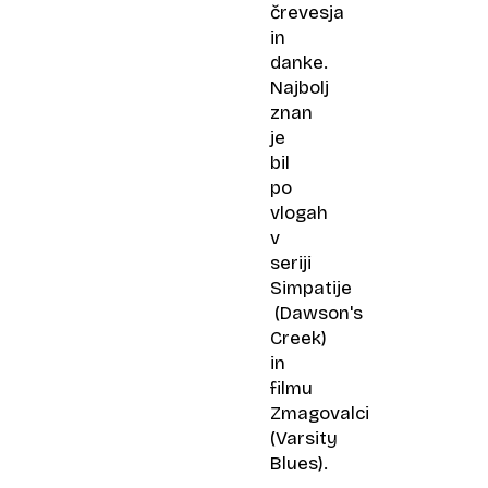
črevesja
in
danke.
Najbolj
znan
je
bil
po
vlogah
v
seriji
Simpatije​
(Dawson's
Creek)
in
filmu
Zmagovalci
(Varsity
Blues).