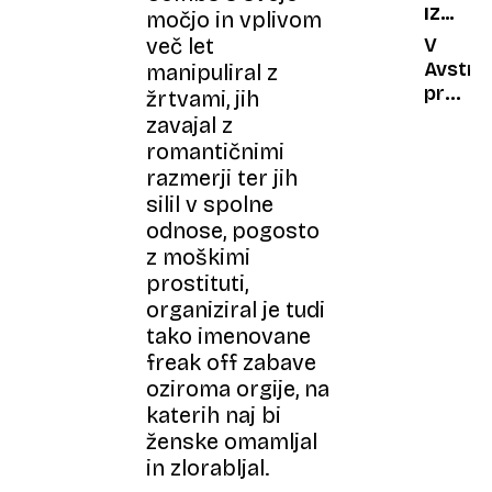
IZJEMN
močjo in vplivom
ter
DOSEŽ
covido
V
več let
19:
Avstrali
manipuliral z
kako
prva
žrtvami, jih
jih
umetn
zavajal z
ločiti?
oplodi
romantičnimi
kengur
razmerji ter jih
silil v spolne
odnose, pogosto
z moškimi
prostituti,
organiziral je tudi
tako imenovane
freak off zabave
oziroma orgije, na
katerih naj bi
ženske omamljal
in zlorabljal.