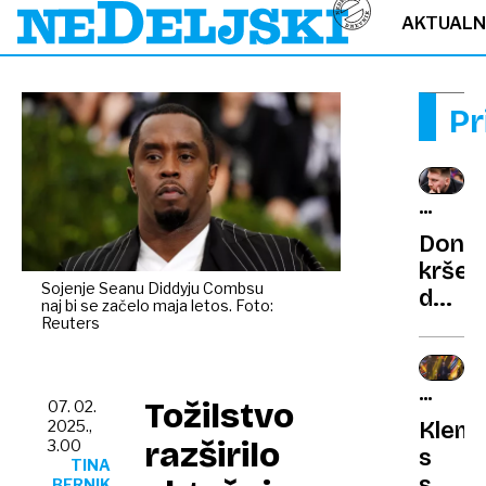
AKTUAL
Pr
RUMEN
NOVIC
Donči
kršen
Sojenje Seanu Diddyju Combsu
delav
naj bi se začelo maja letos. Foto:
pravic
Reuters
Zvez
je
EVROVI
moral
Tožilstvo
07. 02.
SPOMIN
Klem
2025.,
migat
razširilo
3.00
s
z
TINA
sestr
BERNIK