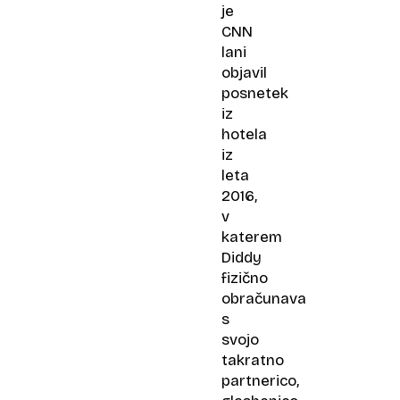
je
CNN
lani
objavil
posnetek
iz
hotela
iz
leta
2016,
v
katerem
Diddy
fizično
obračunava
s
svojo
takratno
partnerico,