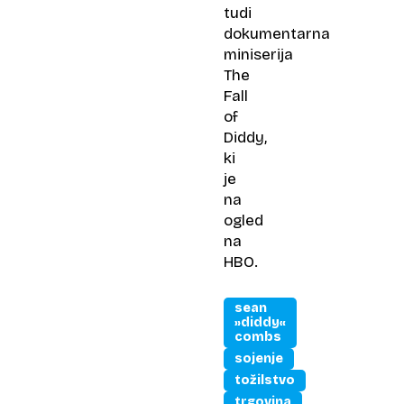
tudi
dokumentarna
miniserija
The
Fall
of
Diddy
,
ki
je
na
ogled
na
HBO.
sean
»diddy«
combs
sojenje
tožilstvo
trgovina