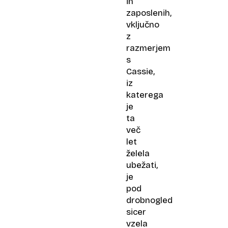
in
zaposlenih,
vključno
z
razmerjem
s
Cassie,
iz
katerega
je
ta
več
let
želela
ubežati,
je
pod
drobnogled
sicer
vzela