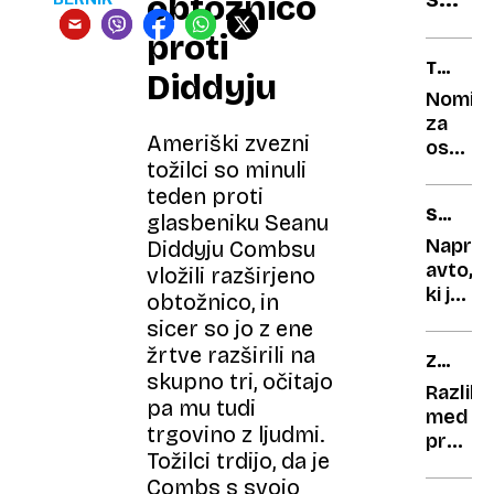
obtožnico
ritko,
v
Vili
proti
polom
prouč
TRANS
Diddyju
italij
Preše
IGRALK
Nomini
prepe
za
pese
Ameriški zvezni
oskarj
Insie
tožilci so minuli
na
teden proti
udaru
SVETO
zaradi
glasbeniku Seanu
IKONA
rasisti
Naprod
Diddyju Combsu
izjav
avto,
vložili razširjeno
ki je
obtožnico, in
pripad
sicer so jo z ene
legen
žrtve razširili na
ZDRAVN
pevcu
skupno tri, očitajo
OB
Razlika
pa mu tudi
18H
med
trgovino z ljudmi.
prehl
Tožilci trdijo, da je
in
Combs s svojo
gripo