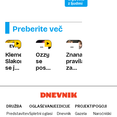
z ljudmi
Preberite več
EVROVIZIJA
BLACK
MET
SABBATH
GALA
Klemen
Ozzy
Znana
Slakonja
se
pravila
se je
poslavlja
za
opravičil
z
letošnje
"največjim
modne
heavy
oskarje
metal
šovom
v
DRUŽBA
OGLAŠEVANJE
EDICIJE
PROJEKTI
POGOJI
zgodovini"
Predstavitev
Spletni oglasi
Dnevnik
Gazela
Naročniški