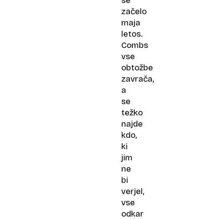
se
začelo
maja
letos.
Combs
vse
obtožbe
zavrača,
a
se
težko
najde
kdo,
ki
jim
ne
bi
verjel,
vse
odkar