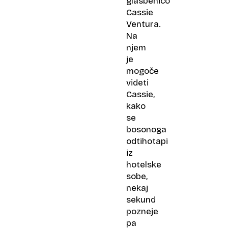
glasbenico
Cassie
Ventura.
Na
njem
je
mogoče
videti
Cassie,
kako
se
bosonoga
odtihotapi
iz
hotelske
sobe,
nekaj
sekund
pozneje
pa