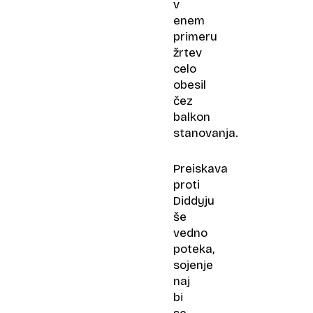
v
enem
primeru
žrtev
celo
obesil
čez
balkon
stanovanja.
Preiskava
proti
Diddyju
še
vedno
poteka,
sojenje
naj
bi