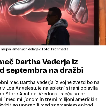
milijoni ameriških dolarjev. Foto: Profimedia
meč Dartha Vaderja iz
zd septembra na dražbi
obni meč Dartha Vaderja iz Vojne zvezd bo na
v Los Angelesu, je na spletni strani objavila
op Store Auction. Vrednost meča so pri
nili med milijonom in tremi milijoni ameriških
rekvizit so uporabili med snemanjem epizod