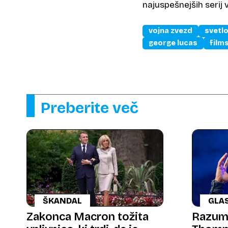
najuspešnejših serij v
vojna zvezd
svetl
george lucas
film
Preberite več
ŠKANDAL
GLA
Zakonca Macron tožita
Razumi