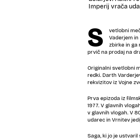
Imperij vrača udar
S
vetlobni meč
Vaderjem in 
zbirke in ga
prvič na prodaj na dr
Originalni svetlobni 
redki. Darth Varderje
rekvizitov iz Vojne zv
Prva epizoda iz films
1977. V glavnih vlogah
v glavnih vlogah. V 80
udarec in Vrnitev jed
Saga, ki jo je ustvari