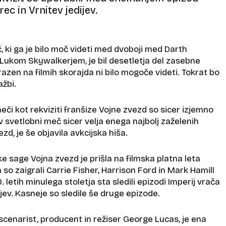
ec in Vrnitev jedijev.
, ki ga je bilo moč videti med dvoboji med Darth
Lukom Skywalkerjem, je bil desetletja del zasebne
 razen na filmih skorajda ni bilo mogoče videti. Tokrat bo
ažbi.
meči kot rekviziti franšize Vojne zvezd so sicer izjemno
v svetlobni meč sicer velja enega najbolj zaželenih
ezd, je še objavila avkcijska hiša.
ke sage Vojna zvezd je prišla na filmska platna leta
 so zaigrali Carrie Fisher, Harrison Ford in Mark Hamill
. letih minulega stoletja sta sledili epizodi Imperij vrača
ijev. Kasneje so sledile še druge epizode.
l scenarist, producent in režiser George Lucas, je ena