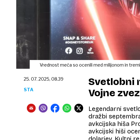
Vrednost meča so ocenili med milijonom in tremi 
Svetlobni 
25. 07. 2025, 08.39
STA
Vojne zve
Legendarni svetl
dražbi septembra 
avkcijska hiša Pr
avkcijski hiši oce
dolarjev. Kultni 