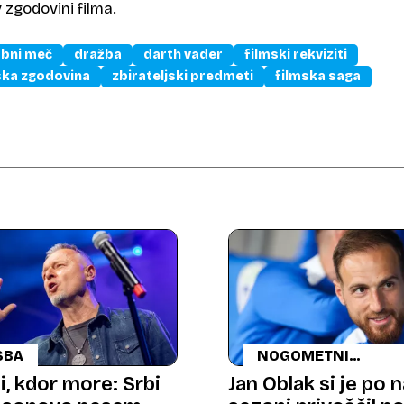
 zgodovini filma.
obni meč
dražba
darth vader
filmski rekviziti
ska zgodovina
zbirateljski predmeti
filmska saga
SBA
NOGOMETNI
SUPERZVEZDNIK
, kdor more: Srbi
Jan Oblak si je po 