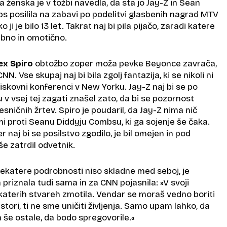
ženska je v tožbi navedla, da sta jo Jay-Z in Sean
 posilila na zabavi po podelitvi glasbenih nagrad MTV ​
o ji je bilo 13 let. Takrat naj bi pila pijačo, zaradi katere
ebno in omotično.
ex Spiro
obtožbo zoper moža pevke Beyonce zavrača,
N. Vse skupaj naj bi bila zgolj fantazija, ki se nikoli ni
 tiskovni konferenci v New Yorku. Jay-Z naj bi se po
v vsej tej zagati znašel zato, da bi se pozornost
esničnih žrtev. Spiro je poudaril, da Jay-Z nima nič
 proti Seanu Diddyju Combsu, ki ga sojenje še čaka.
 naj bi se posilstvo zgodilo, je bil omejen in pod
še zatrdil odvetnik.
nekatere podrobnosti niso skladne med seboj, je
riznala tudi sama in za CNN pojasnila: »V svoji
katerih stvareh zmotila. Vendar se moraš vedno boriti
 stori, ti ne sme uničiti življenja. Samo upam lahko, da
še ostale, da bodo spregovorile.«