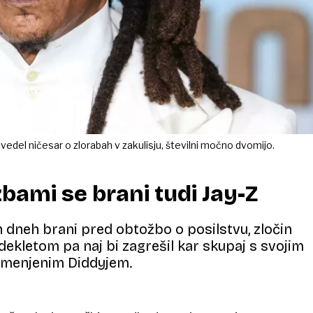
 vedel ničesar o zlorabah v zakulisju, številni močno dvomijo.
bami se brani tudi Jay-Z
eh dneh brani pred obtožbo o posilstvu, zločin
ekletom pa naj bi zagrešil kar skupaj s svojim
omenjenim Diddyjem.