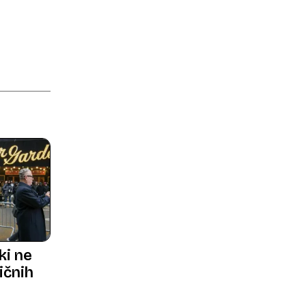
ki ne
ičnih