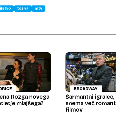
ilstvo
tožba
mtv
ORICE
BROADWAY
lena Rozga novega
Šarmantni igralec, 
etletje mlajšega?
snema več romant
filmov