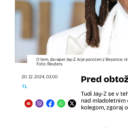
O tem, da raper Jay-Z, ki je poročen z Beyonce, ni
Foto: Reuters
Pred obtož
20. 12. 2024, 03.00
TL
Tudi Jay-Z se v t
nad mladoletnim d
kolegom, zgoraj 