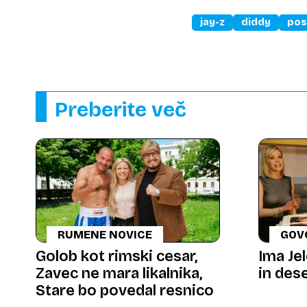
jay-z
diddy
pos
Preberite več
RUMENE NOVICE
GOV
Golob kot rimski cesar,
Ima Je
Zavec ne mara likalnika,
in des
Stare bo povedal resnico