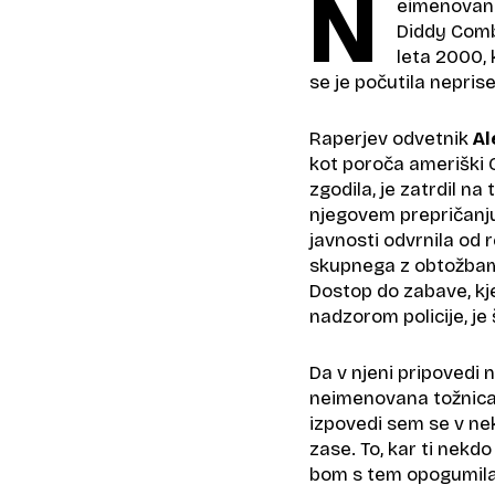
N
eimenovana 
Diddy Combs
leta 2000, k
se je počutila nepris
Raperjev odvetnik
Al
kot poroča ameriški CN
zgodila, je zatrdil na
njegovem prepričanju 
javnosti odvrnila od r
skupnega z obtožbami
Dostop do zabave, kjer
nadzorom policije, je 
Da v njeni pripovedi 
neimenovana tožnica p
izpovedi sem se v ne
zase. To, kar ti nekdo
bom s tem opogumila 