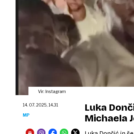
Vir: Instagram
Luka Donči
14. 07. 2025, 14.31
MP
Michaela 
Luka Dončić in še