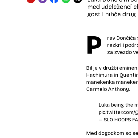
med udeleženci eks
gostil nihče drug
P
rav Dončića 
razkrili pod
za zvezdo ve
Bil je v družbi emin
Hachimura in Quentin
manekenka manekenka
Carmelo Anthony.
Luka being the m
pic.twitter.com
— SLO HOOPS FA
Med dogodkom so se p