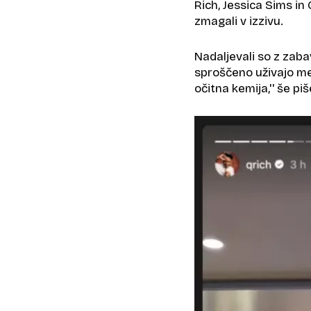
Rich, Jessica Sims in
zmagali v izzivu.
Nadaljevali so z zabav
sproščeno uživajo me
očitna kemija,'' še pi