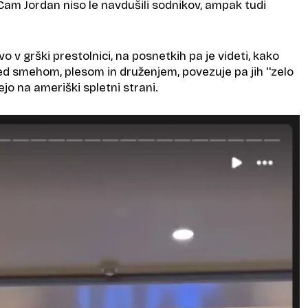
 Cam Jordan niso le navdušili sodnikov, ampak tudi
o v grški prestolnici, na posnetkih pa je videti, kako
d smehom, plesom in druženjem, povezuje pa jih ''zelo
šejo na ameriški spletni strani.