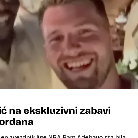
ć na ekskluzivni zabavi
Jordana
 en zvezdnik lige NBA Bam Adebayo sta bila