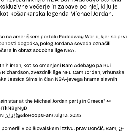
kluzivne večerje in zabave po njej, ki ju je
 kot košarkarska legenda Michael Jordan.
so na ameriškem portalu Fadeaway World, kjer so prvi
robnosti dogodka, poleg Jordana seveda označili
čera in obraz sodobne lige NBA.
entnih imen, kot so omenjeni Bam Adebayo pa Rui
 Richardson, zvezdnik lige NFL Cam Jordan, vrhunska
 Jessica Sims in član NBA-jevega hrama slavnih
ain star at the Michael Jordan party in Greece? 👀
/QITkNByNyD
N 🇸🇮 (@SloHoopsFan)
July 13, 2025
omerili v oblikovalskem izzivu: prav Dončić, Bam, Q-