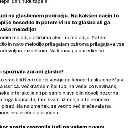
jlepši dan, tudi zapela.
tudi na glasbenem področju. Na kakšen način to
iše besedilo in potem vi na to glasbo ali ga
vašo melodijo?
edim melodijo oziroma okvirno melodijo. Potem
ilo in nato melodijo prilagajam oziroma prilagajava vse
 zadovoljna z izdelkom. Na koncu pa naredim še
di spoznala zaradi glasbe?
ko smo bili Kvatropirci gostje na koncertu skupine Mjav.
ta iskrica. Večkrat sem šel tudi na veselico Navihank,
neke interakcije ali pa samo nisva bila dovolj pozorna
o tega koncerta, tam sva si izmenjala telefonsko
si pisati, šla na zmenek, se vedno več srečevala na
danes sva srečno poročena.
kot gostja nastopila tudi na vašem prvem