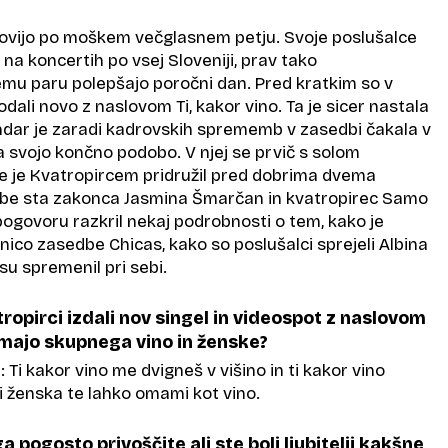
slovijo po moškem večglasnem petju. Svoje poslušalce
na koncertih po vsej Sloveniji, prav tako
mu paru polepšajo poročni dan. Pred kratkim so v
odali novo z naslovom Ti, kakor vino. Ta je sicer nastala
endar je zaradi kadrovskih sprememb v zasedbi čakala v
la svojo končno podobo. V njej se prvič s solom
 se je Kvatropircem pridružil pred dobrima dvema
dbe sta zakonca Jasmina Šmarčan in kvatropirec Samo
 pogovoru razkril nekaj podrobnosti o tem, kako je
anico zasedbe Chicas, kako so poslušalci sprejeli Albina
su spremenil pri sebi.
ropirci izdali nov singel in videospot z naslovom
 imajo skupnega vino in ženske?
 Ti kakor vino me dvigneš v višino in ti kakor vino
i ženska te lahko omami kot vino.
ga pogosto privoščite ali ste bolj ljubitelji kakšne