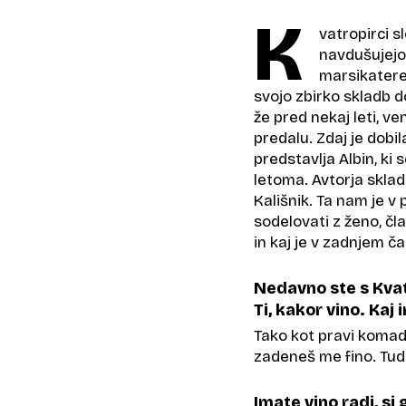
K
vatropirci 
navdušujejo 
marsikatere
svojo zbirko skladb d
že pred nekaj leti, v
predalu. Zdaj je dobi
predstavlja Albin, ki
letoma. Avtorja skla
Kališnik. Ta nam je v
sodelovati z ženo, čl
in kaj je v zadnjem ča
Nedavno ste s Kvat
Ti, kakor vino. Kaj
Tako kot pravi komad:
zadeneš me fino. Tud
Imate vino radi, si 