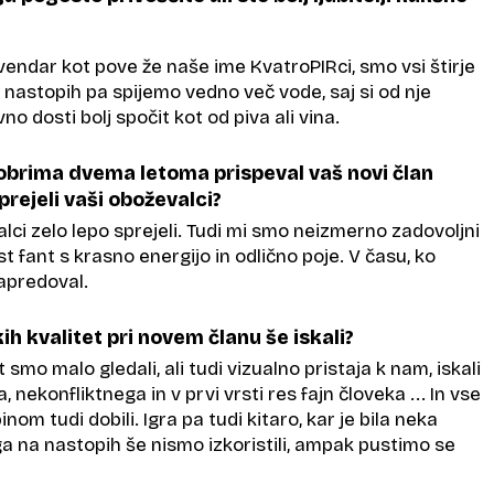
vendar kot pove že naše ime KvatroPIRci, smo vsi štirje
 Na nastopih pa spijemo vedno več vode, saj si od nje
vno dosti bolj spočit kot od piva ali vina.
dobrima dvema letoma prispeval vaš novi član
prejeli vaši oboževalci?
alci zelo lepo sprejeli. Tudi mi smo neizmerno zadovoljni
st fant s krasno energijo in odlično poje. V času, ko
apredoval.
ih kvalitet pri novem članu še iskali?
 smo malo gledali, ali tudi vizualno pristaja k nam, iskali
nekonfliktnega in v prvi vrsti res fajn človeka ... In vse
inom tudi dobili. Igra pa tudi kitaro, kar je bila neka
a na nastopih še nismo izkoristili, ampak pustimo se