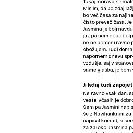
Tukaj morava še malo 
Mislim, da bo zdaj la
bo več časa za najine
čisto preveč časa. Je
Jasmina je bolj navdu
jaz pa sem dosti bolj 
ne ne pomeni ravno p
obožujem. Tudi doma 
napornem dnevu spros
vzdušje, saj v stanov
samo glasba, jo bom 
Ji kdaj tudi zapoje
Ne ravno vsak dan, s
veste, včasih je dobro
Sem pa Jasmini napisa
še z Navihankami za
napisal komad, ki sem
za zaroko. Jasmina pa