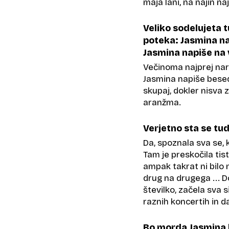
maja lani, na najin na
Veliko sodelujeta 
poteka: Jasmina nap
Jasmina napiše na 
Večinoma najprej nar
Jasmina napiše besed
skupaj, dokler nisva
aranžma.
Verjetno sta se tu
Da, spoznala sva se, 
Tam je preskočila tis
ampak takrat ni bilo 
drug na drugega ... D
številko, začela sva 
raznih koncertih in 
Bo morda Jasmina 