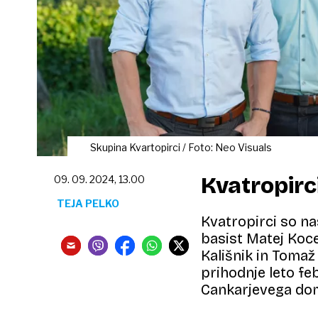
Skupina Kvartopirci / Foto: Neo Visuals
Kvatropirc
09. 09. 2024, 13.00
TEJA PELKO
Kvatropirci so nas
basist Matej Koce
Kališnik in Tomaž
prihodnje leto fe
Cankarjevega do