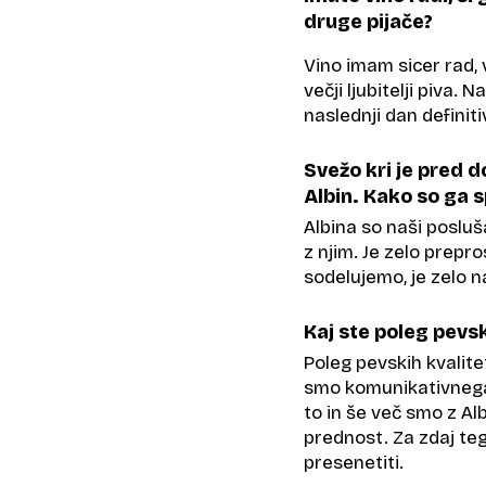
druge pijače?
Vino imam sicer rad, 
večji ljubitelji piva.
naslednji dan definiti
Svežo kri je pred 
Albin. Kako so ga s
Albina so naši posluš
z njim. Je zelo prepro
sodelujemo, je zelo n
Kaj ste poleg pevsk
Poleg pevskih kvalitet
smo komunikativnega, 
to in še več smo z Alb
prednost. Za zdaj teg
presenetiti.