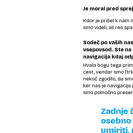
Je moral pred spre
Kdor je prišel k nam 
smo videli, ali res sp
Sodeč po vaših nas
vsepovsod. Ste na 
navigacija kdaj od
Hvala bogu tega prime
cest, vendar smo (trk
nekoč zgodilo, da sm
ker nas je navigacija p
smo polnočno presene
Zadnje 
osebno 
umiriti,