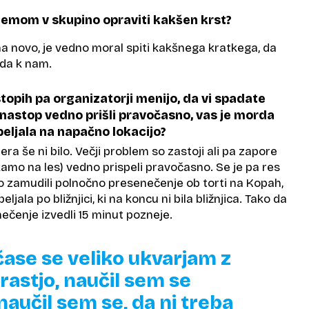
jemom v skupino opraviti kakšen krst?
na novo, je vedno moral spiti kakšnega kratkega, da
ada k nam.
topih pa organizatorji menijo, da vi spadate
nastop vedno prišli pravočasno, vas je morda
peljala na napačno lokacijo?
ra še ni bilo. Večji problem so zastoji ali pa zapore
amo na les) vedno prispeli pravočasno. Se je pa res
o zamudili polnočno presenečenje ob torti na Kopah,
eljala po bližnjici, ki na koncu ni bila bližnjica. Tako da
čenje izvedli 15 minut pozneje.
čase se veliko ukvarjam z
rastjo, naučil sem se
 naučil sem se, da ni treba