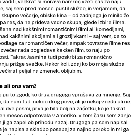
vaditi, večkrat si morava namreč vzeti čas za naju.
žje, saj sem pred meseci pustil službo, in verjamem, da
 skupne večerje, obiske kina – od zadnjega je minilo že
 pa res, da ne prideva vedno skupaj glede izbire filma.
šena nad kakšnimi romantičnimi filmi ali komedijami,
nad kakšnimi akcijami ali grozljivkami – saj vem, da to
odlage za romantičen večer, ampak tovrstne filme res
zvečer rada pogledava kakšen film, to naju po
ti. Takrat Jasmina tudi poskrbi za romantično
anju prižge svečke. Kakor koli, zdaj ko bo moja služba
večkrat peljal na zmenek, obljubim.
te ali ona vam?
e pa to zgodi, ko drug drugega vprašava za mnenje. Saj
, da nam tudi nekdo drug pove, ali je nekaj v redu ali ne.
l dve pesmi, prva je bila bolj na začetku, ko je takrat
 en mesec odpotovala v Ameriko. V tem času sem zanjo
 ji ga zapel ob prihodu nazaj. Drugega pa sem napisal
 je napisala skladbo posebej za najino poroko in mi ga