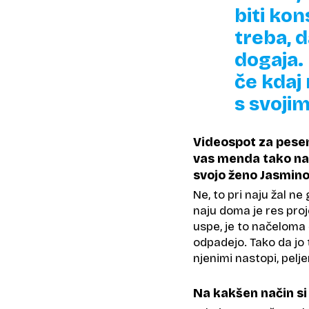
biti ko
treba, 
dogaja. 
če kdaj 
s svojim
Videospot za pesem 
vas menda tako navd
svojo ženo Jasmino.
Ne, to pri naju žal ne
naju doma je res pro
uspe, je to načeloma
odpadejo. Tako da jo 
njenimi nastopi, pelje
Na kakšen način si