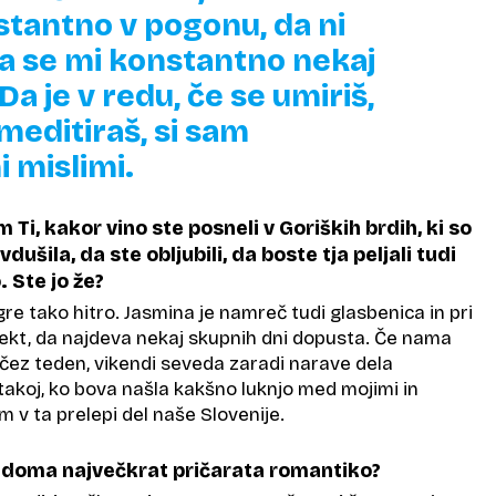
nstantno v pogonu, da ni
da se mi konstantno nekaj
Da je v redu, če se umiriš,
meditiraš, si sam
i mislimi.
Ti, kakor vino ste posneli v Goriških brdih, ki so
ušila, da ste obljubili, da boste tja peljali tudi
 Ste jo že?
 gre tako hitro. Jasmina je namreč tudi glasbenica in pri
jekt, da najdeva nekaj skupnih dni dopusta. Če nama
 čez teden, vikendi seveda zaradi narave dela
takoj, ko bova našla kakšno luknjo med mojimi in
m v ta prelepi del naše Slovenije.
 doma največkrat pričarata romantiko?