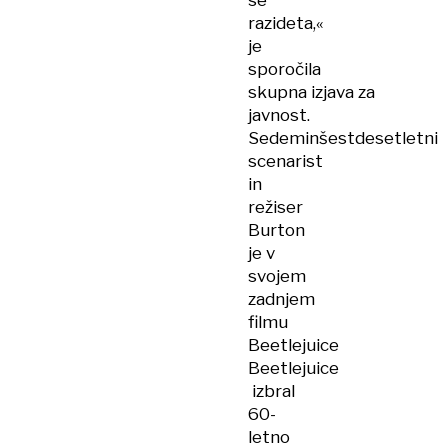
se
razideta,«
je
sporočila
skupna izjava za
javnost.
Sedeminšestdesetletni
scenarist
in
režiser
Burton
je v
svojem
zadnjem
filmu
Beetlejuice
Beetlejuice
izbral
60-
letno