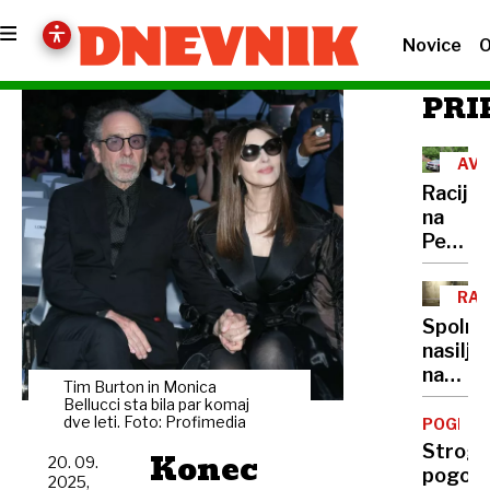
Novice
O
PRI
AVS
Racija
na
Peršma
domači
je
RAZ
poteka
Spolno
pod
nasilje
pretve
nad
minist
Tim Burton in Monica
otroki:
Bellucci sta bila par komaj
se
Vse
dve leti. Foto: Profimedia
POGLOB
ne
več
Strogi
Konec
bo
20. 09.
zlorab
pogoji,
opravič
2025,