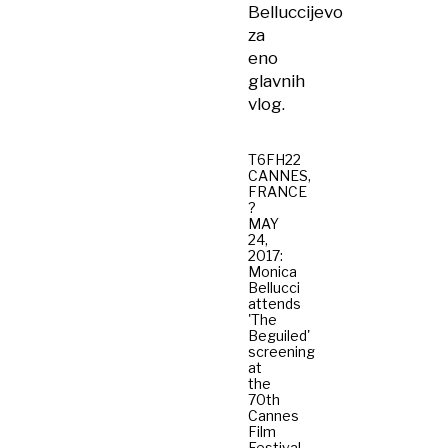
Belluccijevo
za
eno
glavnih
vlog.
T6FH22
CANNES,
FRANCE
?
MAY
24,
2017:
Monica
Bellucci
attends
'The
Beguiled'
screening
at
the
70th
Cannes
Film
Festival