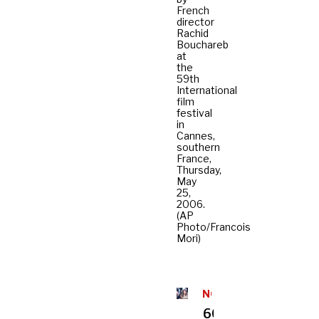
French
director
Rachid
Bouchareb
at
the
59th
International
film
festival
in
Cannes,
southern
France,
Thursday,
May
25,
2006.
(AP
Photo/Francois
Mori)
NORIJA
60-