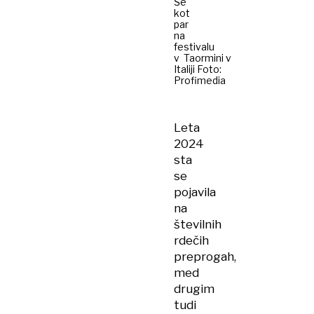
Še
kot
par
na
festivalu
v Taormini v
Italiji Foto:
Profimedia
Leta
2024
sta
se
pojavila
na
številnih
rdečih
preprogah,
med
drugim
tudi