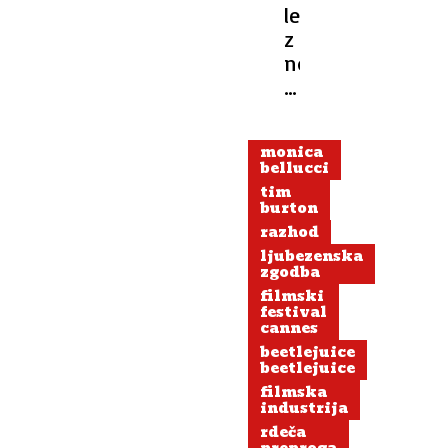
letnica
z
novimi
fotografijami
sesula
internet:
monica
'Boginja
bellucci
lepote!'
tim
burton
razhod
ljubezenska
zgodba
filmski
festival
cannes
beetlejuice
beetlejuice
filmska
industrija
rdeča