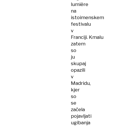
lumière
na
istoimenskem
festivalu
v
Franciji. Kmalu
zatem
so
ju
skupaj
opazili
v
Madridu,
kjer
so
se
začela
pojavljati
ugibanja