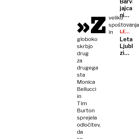
Barva
posnet
jajca
zlorab
»Z
ni
veliko
otrok
pomem
spoštovanja
glede
in
LETALS
kakovo
PROME
globoko
Letali
šteje
Ljublja
skrbjo
samo
zimski
drug
ena
vozni
za
stvar
red
drugega
(in
in tri
sta
to ni
nove
Monica
lupina)
destina
Bellucci
in
Tim
Burton
sprejela
odločitev,
da