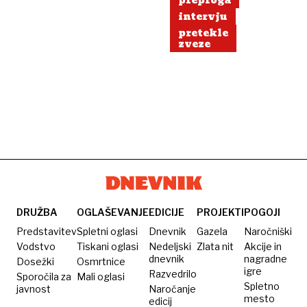
preproga
intervju
pretekle
zveze
DRUŽBA
OGLAŠEVANJE
EDICIJE
PROJEKTI
POGOJI
Predstavitev
Spletni oglasi
Dnevnik
Gazela
Naročniški
Vodstvo
Tiskani oglasi
Nedeljski
Zlata nit
Akcije in
dnevnik
nagradne
Dosežki
Osmrtnice
igre
Razvedrilo
Sporočila za
Mali oglasi
Spletno
javnost
Naročanje
mesto
edicij