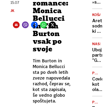
romance:
v
»srhlji
15.07
Slovenij
zakon?
Monica
JK
kje
Vse,
KOŠARK
Bellucci
jih je
kar
Aretira
največ
morat
in Tim
sodnik
vedeti
Burton
ki ni
o
prepoz
vsak po
refer
Iva
o
NASILJE
svoje
Daneua
končan
Uboj
Sumijo
življen
partner
ga
Tim Burton in
"Grozil
poveza
je,
Monica Bellucci
s
da
sta po dveh letih
krimin
POSNET
mi
zveze napovedala
ZLORAB
združb
Covid
bo
razhod, čeprav se,
kot
dojenč
kot sta zapisala,
olajšev
izrezal
še vedno globo
okolišč
iz
pri
spoštujeta.
trebuh
POTROŠ
razpeč
KOTIČE