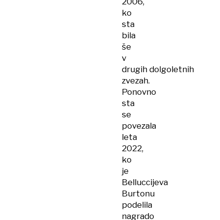
2006,
ko
sta
bila
še
v
drugih dolgoletnih
zvezah.
Ponovno
sta
se
povezala
leta
2022,
ko
je
Belluccijeva
Burtonu
podelila
nagrado