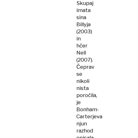
Skupaj
imata
sina
Billyja
(2003)
in
hčer
Nell
(2007).
Čeprav
se
nikoli
nista
poročila,
je
Bonham-
Carterjeva
njun
razhod
opisala