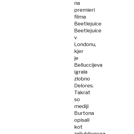
na
premieri
filma
Beetlejuice
Beetlejuice
v
Londonu,
kjer
je
Belluccijeva
igrala
zlobno
Delores.
Takrat
so
mediji
Burtona
opisali
kot
zaljubljenega