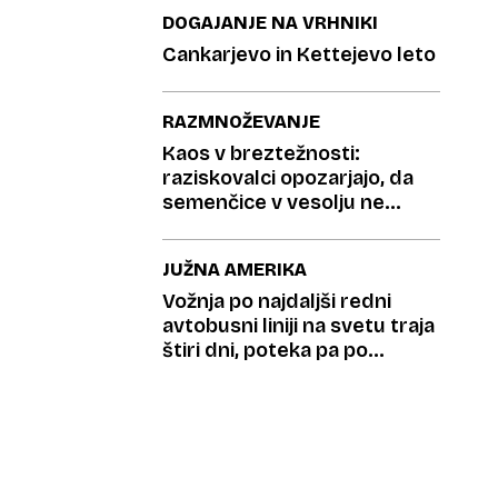
DOGAJANJE NA VRHNIKI
Cankarjevo in Kettejevo leto
RAZMNOŽEVANJE
Kaos v breztežnosti:
raziskovalci opozarjajo, da
semenčice v vesolju ne
vedo, kje je cilj
JUŽNA AMERIKA
Vožnja po najdaljši redni
avtobusni liniji na svetu traja
štiri dni, poteka pa po
puščavi, gorah in džungli