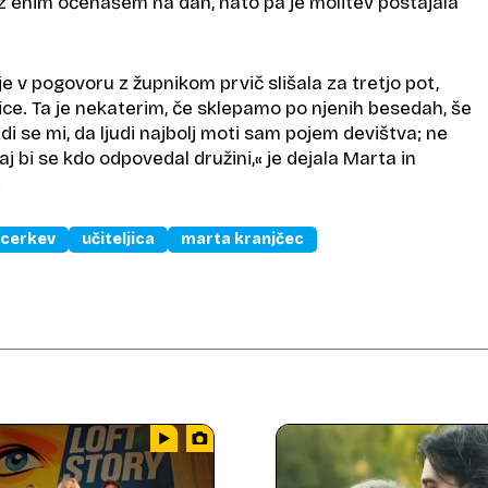
 z enim očenašem na dan, nato pa je molitev postajala
je v pogovoru z župnikom prvič slišala za tretjo pot,
ce. Ta je nekaterim, če sklepamo po njenih besedah, še
di se mi, da ljudi najbolj moti sam pojem devištva; ne
j bi se kdo odpovedal družini,« je dejala Marta in
.
cerkev
učiteljica
marta kranjčec