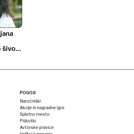
ljana
,
 šivov,
inu
POGOJI
Naročniški
Akcije in nagradne igre
Spletno mesto
Piškotki
Avtorske pravice
Volilna kampanja