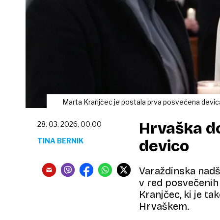
Marta Kranjčec je postala prva posvečena devic
Hrvaška d
28. 03. 2026, 00.00
TINA BERNIK
devico
Varaždinska nadšk
v red posvečenih 
Kranjčec, ki je t
Hrvaškem.