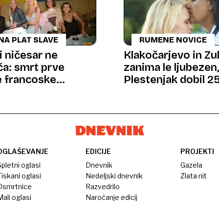
NA PLAT SLAVE
RUMENE NOVICE
i ničesar ne
Klakočarjevo in Zu
a: smrt prve
zanima le ljubezen
 francoske
Plestenjak dobil 25
nostne televizije
imamo himno benc
OGLAŠEVANJE
EDICIJE
PROJEKTI
pletni oglasi
Dnevnik
Gazela
iskani oglasi
Nedeljski dnevnik
Zlata nit
Osmrtnice
Razvedrilo
ali oglasi
Naročanje edicij