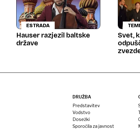
ESTRADA
TEM
Hauser razjezil baltske
Svet, k
države
odpušč
zvezde
resnič
DRUŽBA
Predstavitev
S
Vodstvo
T
Dosežki
Sporočila za javnost
M