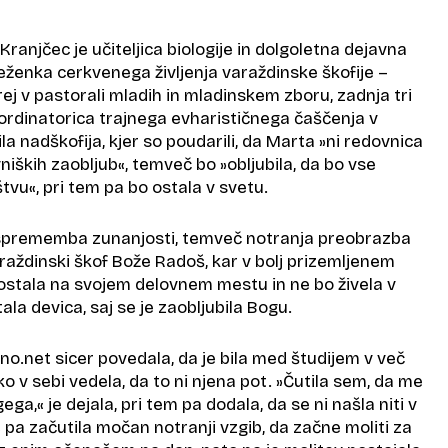
Kranjčec je učiteljica biologije in dolgoletna dejavna
eženka cerkvenega življenja varaždinske škofije –
rej v pastorali mladih in mladinskem zboru, zadnja tri
oordinatorica trajnega evharističnega čaščenja v
la nadškofija, kjer so poudarili, da Marta »ni redovnica
vniških zaobljub«, temveč bo »obljubila, da bo vse
ištvu«, pri tem pa bo ostala v svetu.
 sprememba zunanjosti, temveč notranja preobrazba
varaždinski škof Bože Radoš, kar v bolj prizemljenem
 ostala na svojem delovnem mestu in ne bo živela v
la devica, saj se je zaobljubila Bogu.
tno.net sicer povedala, da je bila med študijem v več
ko v sebi vedela, da to ni njena pot. »Čutila sem, da me
ega,« je dejala, pri tem pa dodala, da se ni našla niti v
e pa začutila močan notranji vzgib, da začne moliti za