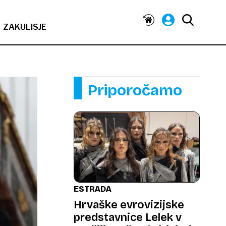
ZAKULISJE
Priporočamo
ESTRADA
Hrvaške evrovizijske
predstavnice Lelek v