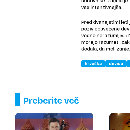
duhovnike. Začela je
vse intenzivnejša.
Pred dvanajstimi leti 
poziv posvečene devi
vedno nerazumljiv. »Z
morejo razumeti, zaka
dodala, da moli zanje
hrvaška
devica
Preberite več