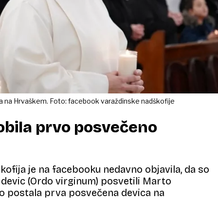
a na Hrvaškem. Foto: facebook varaždinske nadškofije
obila prvo posvečeno
ofija je na facebooku nedavno objavila, da so
devic (Ordo virginum) posvetili Marto
ako postala prva posvečena devica na