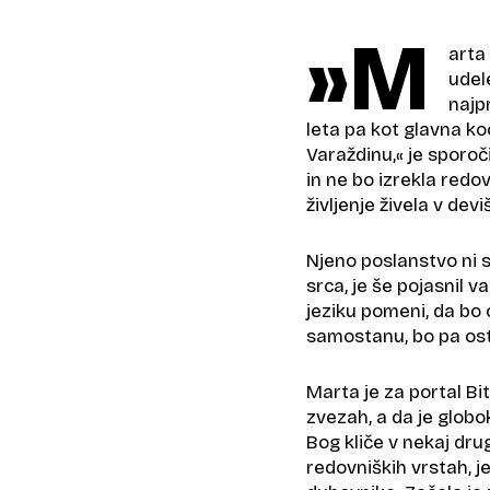
»M
arta 
udel
najp
leta pa kot glavna k
Varaždinu,« je sporoči
in ne bo izrekla redo
življenje živela v dev
Njeno poslanstvo ni
srca, je še pojasnil 
jeziku pomeni, da bo
samostanu, bo pa osta
Marta je za portal Bi
zvezah, a da je globo
Bog kliče v nekaj drug
redovniških vrstah, j