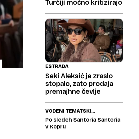
Turčiji močno kritizirajo
ESTRADA
Seki Aleksić je zraslo
stopalo, zato prodaja
premajhne čevlje
VODENI TEMATSKI
SPREHOD
Po sledeh Santoria Santoria
v Kopru