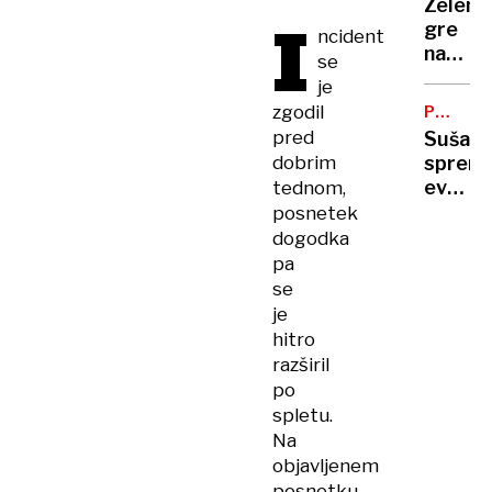
Zelens
I
vas
gre
ncident
na
na
se
Zahod
obisk
je
bregu,
k
zgodil
več
PODNEB
Vučiću
SPREME
ranjeni
pred
Suša
"To
dobrim
spremi
je za
evrops
tednom,
Ruse
polja:
posnetek
udarec
kako
dogodka
v
se
pa
obraz"
bo
se
spreme
je
naša
hitro
prehra
razširil
po
spletu.
Na
objavljenem
posnetku,