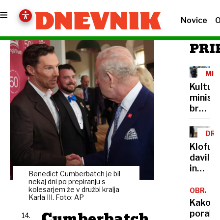
Novice
O
PRI
MIN
IN
Kultur
PRE
minist
brez
lastne
šoferja
DRU
Cigler
NAS
Klofuta
Kralj
davil
za
in
avto
Benedict Cumberbatch je bil
grozil
nekaj dni po prepiranju s
plačuj
z
kolesarjem že v družbi kralja
OBRAM
najvišj
Karla III. Foto: AP
nožem,
Kako
bonite
v
Cumberbatch
porabit
14.