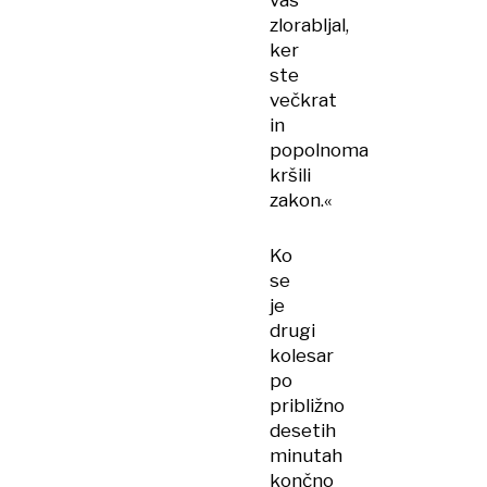
vas
zlorabljal,
ker
ste
večkrat
in
popolnoma
kršili
zakon.«
Ko
se
je
drugi
kolesar
po
približno
desetih
minutah
končno