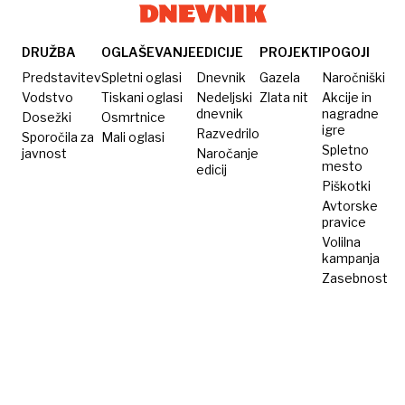
DRUŽBA
OGLAŠEVANJE
EDICIJE
PROJEKTI
POGOJI
Predstavitev
Spletni oglasi
Dnevnik
Gazela
Naročniški
Vodstvo
Tiskani oglasi
Nedeljski
Zlata nit
Akcije in
dnevnik
nagradne
Dosežki
Osmrtnice
igre
Razvedrilo
Sporočila za
Mali oglasi
Spletno
javnost
Naročanje
mesto
edicij
Piškotki
Avtorske
pravice
Volilna
kampanja
Zasebnost