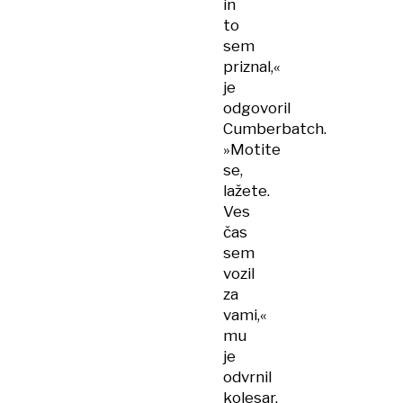
in
to
sem
priznal,«
je
odgovoril
Cumberbatch.
»Motite
se,
lažete.
Ves
čas
sem
vozil
za
vami,«
mu
je
odvrnil
kolesar.