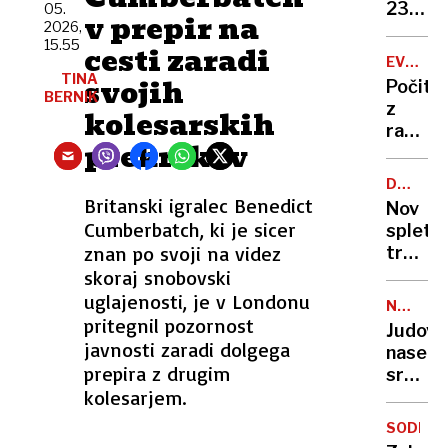
zapor
236
05.
v prepir na
mu
2026,
milijon
15.55
ne
cesti zaradi
v
EVROPA
bo
štirih
TINA
GORI
svojih
Počitn
treba
mesec
BERNIK
z
kolesarskih
razgl
prekrškov
na
požar:
DRUŽBE
postaj
OMREŽJ
Britanski igralec Benedict
Nov
poletni
Cumberbatch, ki je sicer
spletni
požari
znan po svoji na videz
trend
vse
skrbi
skoraj snobovski
hujši?
stroko
uglajenosti, je v Londonu
NEZAKO
osamlj
pritegnil pozornost
NASELB
Judovs
postaj
javnosti zaradi dolgega
naselje
zažele
prepira z drugim
sredi
življen
kolesarjem.
noči
slog
požgal
SODELO
palest