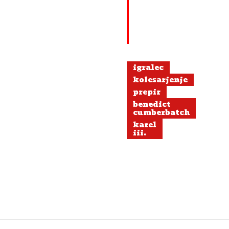
igralec
kolesarjenje
prepir
benedict
cumberbatch
karel
iii.