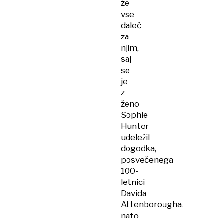
že
vse
daleč
za
njim,
saj
se
je
z
ženo
Sophie
Hunter
udeležil
dogodka,
posvečenega
100-
letnici
Davida
Attenborougha,
nato