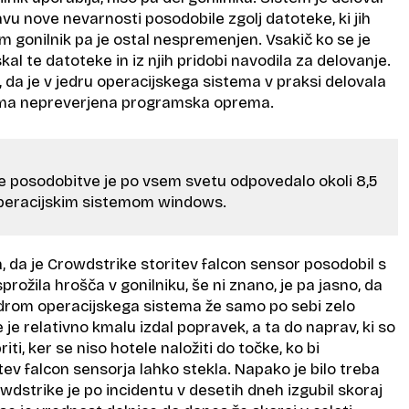
avu nove nevarnosti posodobile zgolj datoteke, ki jih
am gonilnik pa je ostal nespremenjen. Vsakič ko se je
iskal te datoteke in iz njih pridobi navodila za delovanje.
da je v jedru operacijskega sistema v praksi delovala
roma nepreverjena programska oprema.
 posodobitve je po vsem svetu odpovedalo okoli 8,5
operacijskim sistemom windows.
a, da je Crowdstrike storitev falcon sensor posodobil s
sprožila hrošča v gonilniku, še ni znano, je pa jasno, da
jedrom operacijskega sistema že samo po sebi zelo
je relativno kmalu izdal popravek, a ta do naprav, ki so
riti, ker se niso hotele naložiti do točke, ko bi
v falcon sensorja lahko stekla. Napako je bilo treba
owdstrike je po incidentu v desetih dneh izgubil skoraj