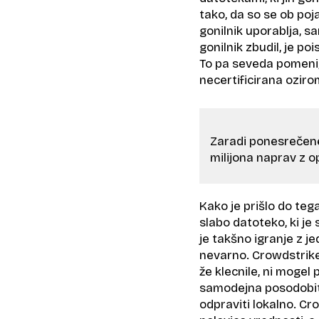
tako, da so se ob poj
gonilnik uporablja, s
gonilnik zbudil, je po
To pa seveda pomeni, 
necertificirana ozi
Zaradi ponesrečene
milijona naprav z 
Kako je prišlo do teg
slabo datoteko, ki je 
je takšno igranje z 
nevarno. Crowdstrike 
že klecnile, ni mogel p
samodejna posodobite
odpraviti lokalno. Cr