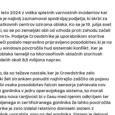
o leto 2024 z vidika spletnih varnostnih incidentov kar
a je najbolj zaznamoval spodrsljaj podjetja, ki skrbi za
tkovnih centrov oziroma oblaka. Ko se je 19. julija svet
i, so se po zemeljski obli od vzhoda proti zahodu začeli
 smrti«. Podjetje Crowdstrike je uporabnikom storitve
či poslalo nepravilno pripravljeno posodobitev, ki je na
 windows povzročila hud sistemski konflikt. Ker je
oblaka temeljil na Microsoftovih oblačnih storitvah
adetih okoli 8,5 milijona naprav.
o, da so težave nastale, ker je Crowdstrike zelo
ki želi strankam ponuditi najhitrejšo zaščito ob pojavu
 bi vsaka posodobitev falcon sensorja zahtevala nov
e gonilnika v jedru operacijskega sistema, so morali
Neka nova ranljivost bi v času med njenim odkritjem ter
jenega in certificiranega gonilnika že lahko povzročila
ke je zato izdelal relativno domiseln sistem z
ilnik uporablja, niso pa del gonilnika. Sistem je deloval