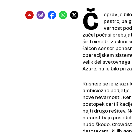
Č
eprav je bil
pestro, pa g
varnost poda
začel počasi prebujat
širiti »modri zasloni
falcon sensor ponesre
operacijskem sistemu
velik del svetovnega 
Azure, pa je bilo priz
Kasneje se je izkazal
ambiciozno podjetje, 
nove nevarnosti. Ker
postopek certifikacij
najti drugo rešitev. 
namestitvijo posodobl
hudo škodo. Crowdstri
datotekami, ki jih gon