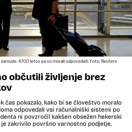
a zamude, 4700 letov pa so morali odpovedati. Foto: Reuters
 občutili življenje brez
kov
tek čas pokazalo, kako bi se človeštvo moralo
adoma odpovedali vsi računalniški sistemi po
identa ni povzročil kakšen obsežen hekerski
je zakrivilo površno varnostno podjetje.