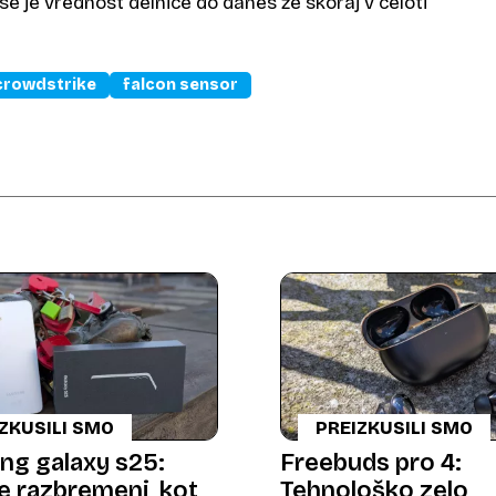
 se je vrednost delnice do danes že skoraj v celoti
crowdstrike
falcon sensor
ZKUSILI SMO
PREIZKUSILI SMO
g galaxy s25:
Freebuds pro 4:
e razbremeni, kot
Tehnološko zelo