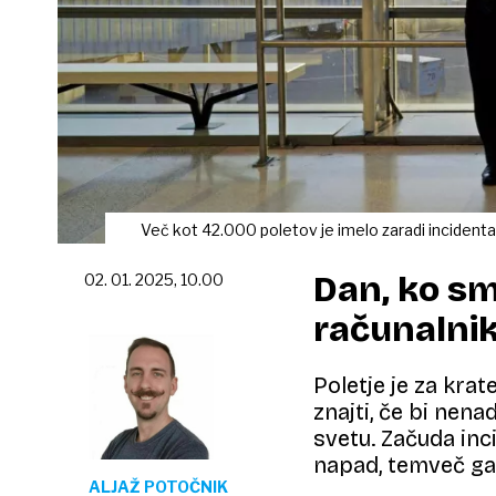
Več kot 42.000 poletov je imelo zaradi incident
Dan, ko smo
02. 01. 2025, 10.00
računalni
Poletje je za kra
znajti, če bi nen
svetu. Začuda inc
napad, temveč ga 
ALJAŽ POTOČNIK