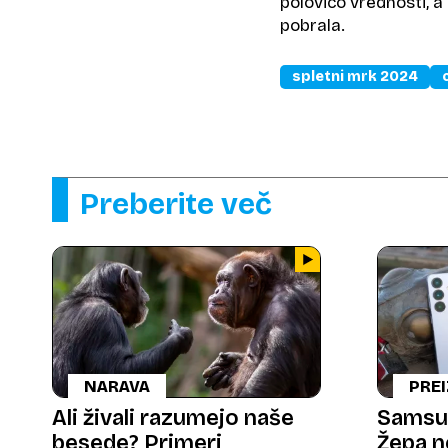
polovico vrednosti, a
pobrala.
spletni mrk 2024
Preberite več
NARAVA
PREI
Ali živali razumejo naše
Samsun
besede? Primeri
Žepa n