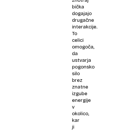
znotraj
bička
dogajajo
drugačne
interakcije.
To
celici
omogoča,
da
ustvarja
pogonsko
silo
brez
znatne
izgube
energije
v
okolico,
kar
ji