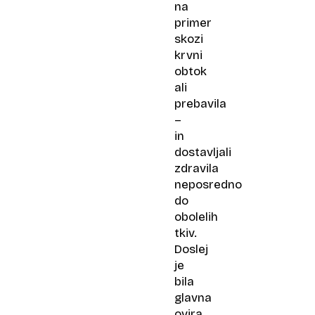
na
primer
skozi
krvni
obtok
ali
prebavila
–
in
dostavljali
zdravila
neposredno
do
obolelih
tkiv.
Doslej
je
bila
glavna
ovira