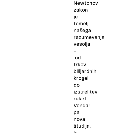
Newtonov
zakon
je
temelj
našega
razumevanja
vesolja
–
od
trkov
bilijardnih
krogel
do
izstrelitev
raket.
Vendar
pa
nova
študija,
ki