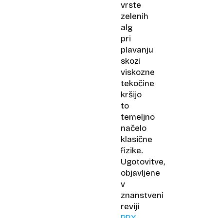
vrste
zelenih
alg
pri
plavanju
skozi
viskozne
tekočine
kršijo
to
temeljno
načelo
klasične
fizike.
Ugotovitve,
objavljene
v
znanstveni
reviji
PRX