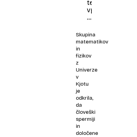
teža
vpliva
na
kakovost
sperme?
Skupina
Nova
matematikov
raziskava
in
z
fizikov
zanimivo
z
izjemo
Univerze
v
Kjotu
je
odkrila,
da
človeški
spermiji
in
določene