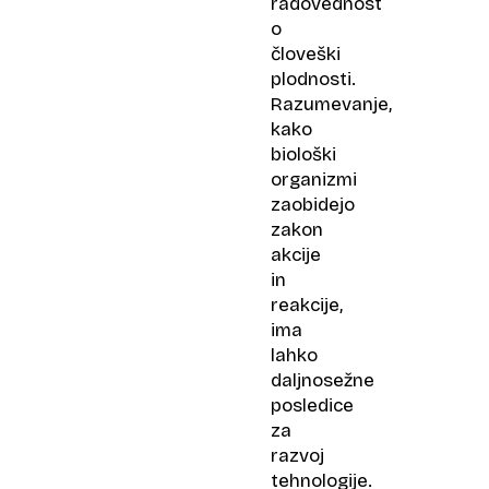
radovednost
o
človeški
plodnosti.
Razumevanje,
kako
biološki
organizmi
zaobidejo
zakon
akcije
in
reakcije,
ima
lahko
daljnosežne
posledice
za
razvoj
tehnologije.