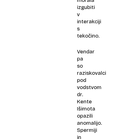
morala
izgubiti
v
interakciji
s
tekočino.
Vendar
pa
so
raziskovalci
pod
vodstvom
dr.
Kente
Išimota
opazili
anomalijo.
Spermiji
in