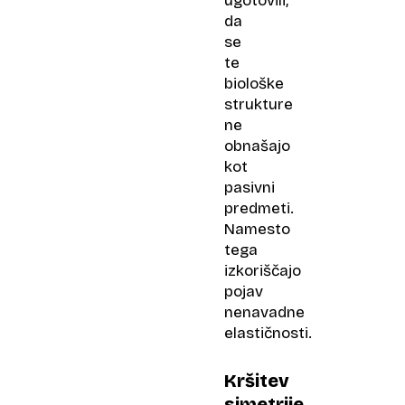
ugotovili,
da
se
te
biološke
strukture
ne
obnašajo
kot
pasivni
predmeti.
Namesto
tega
izkoriščajo
pojav
nenavadne
elastičnosti.
Kršitev
simetrije