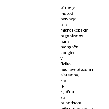
»Študija
metod
plavanja
teh
mikroskopskih
organizmov
nam
omogoča
vpogled
v
fiziko
neuravnoteženih
sistemov,
kar
je
ključno
za
prihodnost
mikrotehnologije,«