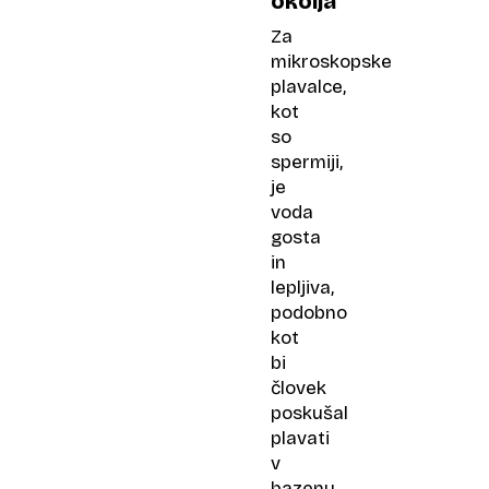
okolja
Za
mikroskopske
plavalce,
kot
so
spermiji,
je
voda
gosta
in
lepljiva,
podobno
kot
bi
človek
poskušal
plavati
v
bazenu,