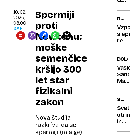
pravi
Spermiji
18. 02.
vrstn
2026,
RAY
reda
proti
08.00
CHARL
Vzpon
DAF
pri
Newtonu:
slepeg
polnje
revne
lahko
moške
najstni
uniči
semenčice
DOLOMI
svoj
kršijo 300
telef
Vasica
Santa
let star
Madda
z
fizikalni
omejit
zakon
SEJEM
za
ALPE
obisko
Svetli
ADRIA
utrinki
Nova študija
in
razkriva, da se
kakšna
spermiji (in alge)
nespo