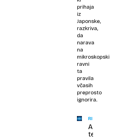
prihaja
iz
Japonske,
razkriva,
da
narava
na
mikroskopski
ravni
ta
pravila
včasih
preprosto
ignorira.
REPRODUKCIJA
Ali
telesna