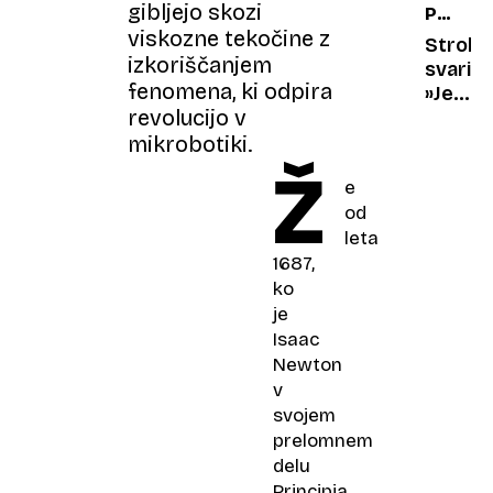
gibljejo skozi
PREHR
zgodb
viskozne tekočine z
DOPOLN
Stroko
izkoriščanjem
svari:
fenomena, ki odpira
»Jeman
revolucijo v
vitami
D v
mikrobotiki.
velikih
Ž
e
odmer
od
je
leta
lahko
nevarn
1687,
ko
je
Isaac
Newton
v
svojem
prelomnem
delu
Principia