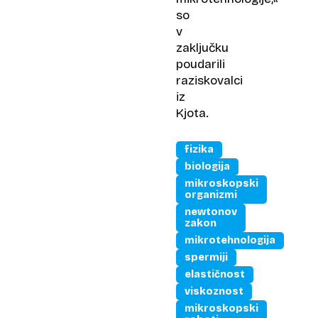
so
v
zaključku
poudarili
raziskovalci
iz
Kjota.
fizika
biologija
mikroskopski
organizmi
newtonov
zakon
mikrotehnologija
spermiji
elastičnost
viskoznost
mikroskopski