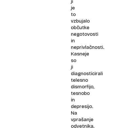
ji
je
to
vzbujalo
občutke
negotovosti
in
neprivlačnosti.
Kasneje
so
ji
diagnosticirali
telesno
dismorfijo,
tesnobo
in
depresijo.
Na
vprašanje
odvetnika,