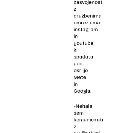
zasvojenost
z
družbenima
omrežjema
instagram
in
youtube,
ki
spadata
pod
okrilje
Mete
in
Googla.
»Nehala
sem
komunicirati
z