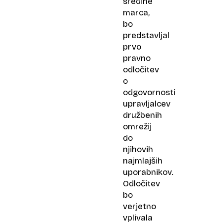
sredine
marca,
bo
predstavljal
prvo
pravno
odločitev
o
odgovornosti
upravljalcev
družbenih
omrežij
do
njihovih
najmlajših
uporabnikov.
Odločitev
bo
verjetno
vplivala