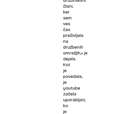
družinskimi
člani,
ker
sem
ves
čas
preživljala
na
družbenih
omrežjih,« je
dejala.
Kot
je
povedala,
je
youtube
začela
uporabljati,
ko
je