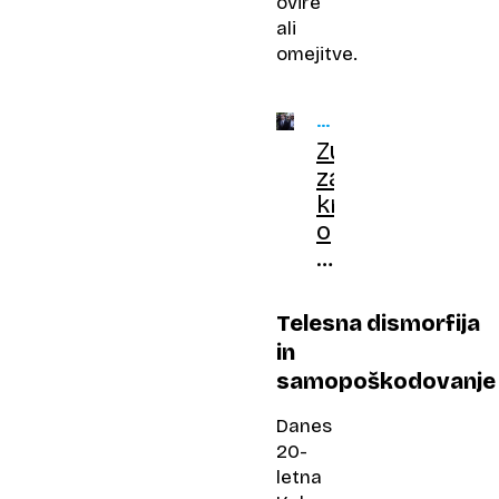
ovire
ali
omejitve.
DIGITALNA
ZASVOJENOST
Zuckerberg
zavrnil
kritike
o
povzročanju
odvisnosti
od
Telesna dismorfija
družbenih
in
medijev
samopoškodovanje
Danes
20-
letna