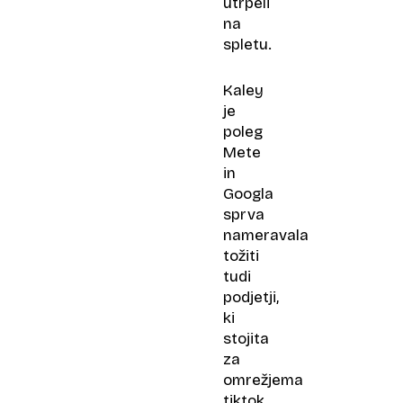
utrpeli
na
spletu.
Kaley
je
poleg
Mete
in
Googla
sprva
nameravala
tožiti
tudi
podjetji,
ki
stojita
za
omrežjema
tiktok