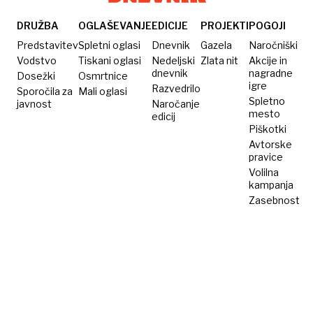
Samsungovih
da
napravah
ohranite
DRUŽBA
OGLAŠEVANJE
EDICIJE
PROJEKTI
POGOJI
toplino
Predstavitev
Spletni oglasi
Dnevnik
Gazela
Naročniški
Vodstvo
Tiskani oglasi
Nedeljski
Zlata nit
Akcije in
dnevnik
nagradne
Dosežki
Osmrtnice
igre
Razvedrilo
Sporočila za
Mali oglasi
Spletno
javnost
Naročanje
mesto
edicij
Piškotki
Avtorske
pravice
Volilna
kampanja
Zasebnost