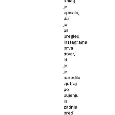
Kaley
je
opisala,
da
je
bil
pregled
instagrama
prva
stvar,
ki
jo
je
naredila
zjutraj
po
bujenju
in
zadnja
pred