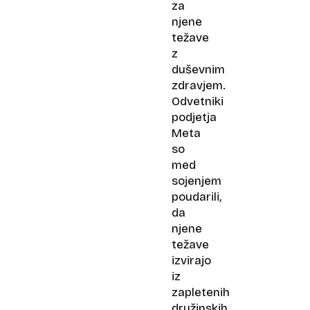
za
njene
težave
z
duševnim
zdravjem.
Odvetniki
podjetja
Meta
so
med
sojenjem
poudarili,
da
njene
težave
izvirajo
iz
zapletenih
družinskih