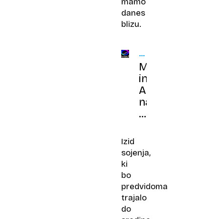
mamo
danes
blizu.
PRELOMNI
PROCES
Meta
in
Alphabet
na
sodišču
zaradi
povzročanja
Izid
zasvojenosti
sojenja,
otrok
ki
bo
predvidoma
trajalo
do