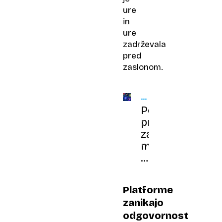
ure
in
ure
zadrževala
pred
zaslonom.
DRUŽBENA
OMREŽJA
Po
prepovedih
za
mlade
še
reševanje
možganov
Platforme
odraslih
zanikajo
odgovornost