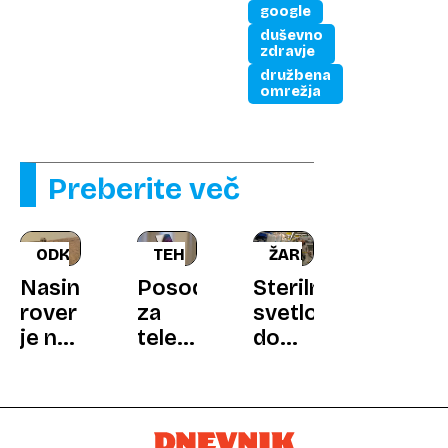
google
duševno
zdravje
družbena
omrežja
Preberite več
ODKRITJE
TEHNOLOGIJA
ŽARNICE
Nasin
Posodobitev
Sterilna
rover
za
svetloba
je na
telefone
doma?
Marsu
povzroča
Kako
našel
težave
izbrati
skrivnostno
na
LED-
pajčevino
nekaterih
razsvetljavo,