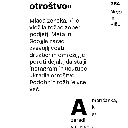
otroštvo«
GRADO
"Ne
bom
Negov
dovolil
in
Mlada ženska, ki je
da
Pišece
vložila tožbo zoper
hodi
odpira
podjetji Meta in
z
novo
Google zaradi
luzerj
poglav
zasvojljivosti
družbenih omrežij, je
poroti dejala, da sta ji
instagram in youtube
ukradla otroštvo.
Podobnih tožb je vse
več.
A
meričanka,
ki
je
zaradi
varovanja