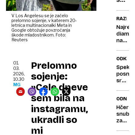
stanj
števil
duha
ki
V Los Angelesu se je začelo
RAZKO
prelomno sojenje, v katerem 20-
so
letnica multinacionalki Meta in
Najredk
pri
Google obtožuje povzročanja
diaman
škode mladostnikom. Foto:
lotu
Reuters
na
izžre
svetu
najve
očaral
ODKRIT
svet
Prelomno
01.
in
Spekta
03.
podrl
sojenje:
posne
2026,
10.30
dražb
središ
»Cele dneve
MG
rekord
naše
galaksi
sem bila na
ODNOS
odpira
instagramu,
nova
Hčerin
vpraša
snubc
ukradli so
o
zasipa
nastan
z
mi
zvezd
vprašan