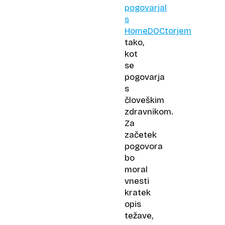
pogovarjal
s
HomeDOCtorjem
tako,
kot
se
pogovarja
s
človeškim
zdravnikom.
Za
začetek
pogovora
bo
moral
vnesti
kratek
opis
težave,