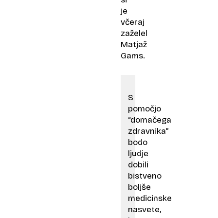
je
včeraj
zaželel
Matjaž
Gams.
S
pomočjo
“domačega
zdravnika”
bodo
ljudje
dobili
bistveno
boljše
medicinske
nasvete,