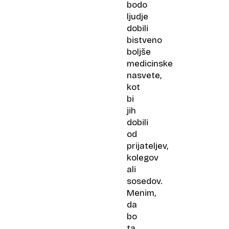
bodo
ljudje
dobili
bistveno
boljše
medicinske
nasvete,
kot
bi
jih
dobili
od
prijateljev,
kolegov
ali
sosedov.
Menim,
da
bo
ta