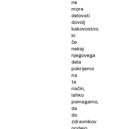
ne
more
delovati
dovolj
kakovostno.
In
če
nekaj
njegovega
dela
pokrijemo
na
ta
način,
lahko
pomagamo,
da
do
zdravnikov
pridejo