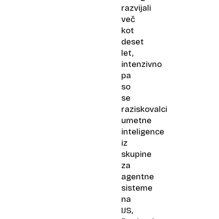
razvijali
več
kot
deset
let,
intenzivno
pa
so
se
raziskovalci
umetne
inteligence
iz
skupine
za
agentne
sisteme
na
IJS,