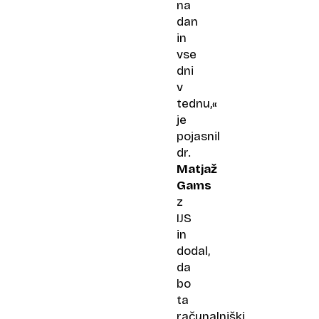
na
dan
in
vse
dni
v
tednu,«
je
pojasnil
dr.
Matjaž
Gams
z
IJS
in
dodal,
da
bo
ta
računalniški