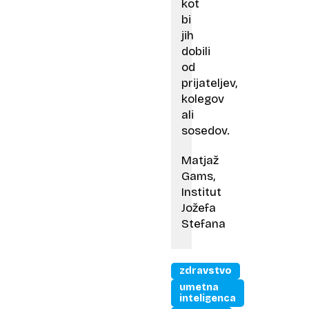
kot
bi
jih
dobili
od
prijateljev,
kolegov
ali
sosedov.
Matjaž
Gams,
Institut
Jožefa
Stefana
zdravstvo
umetna
inteligenca