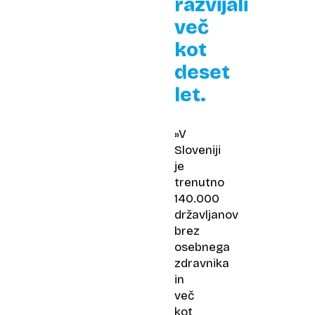
razvijali
več
kot
deset
let.
»V
Sloveniji
je
trenutno
140.000
državljanov
brez
osebnega
zdravnika
in
več
kot