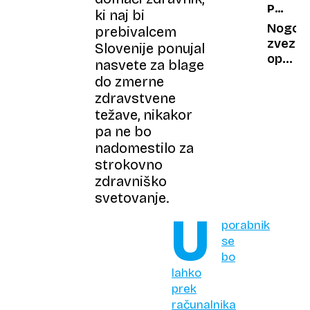
PO
Ljubav
ki naj bi
PRITOŽ
na
Nogom
prebivalcem
prvi
zvezdn
Slovenije ponujal
krevet
opral
nasvete za blage
svoje
do zmerne
ime:
zdravstvene
Obsod
težave, nikakor
za
pa ne bo
posils
nadomestilo za
padla.
strokovno
Kaj
sledi?
zdravniško
svetovanje.
U
porabnik
se
bo
lahko
prek
računalnika