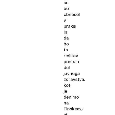
se
bo
obnesel
v
praksi
in
da
bo
ta
rešitev
postala
del
javnega
zdravstva,
kot
je
denimo
na
Finskem,«
si