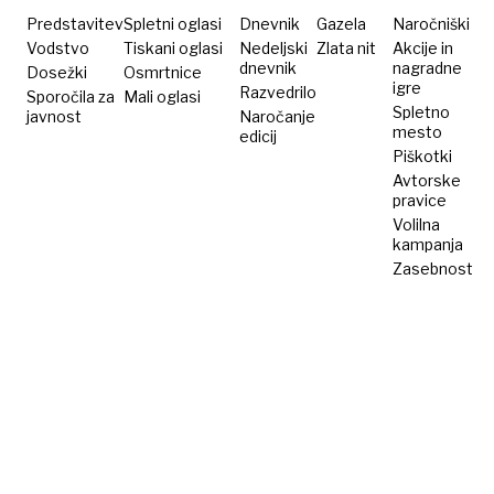
in
Predstavitev
Spletni oglasi
Dnevnik
Gazela
Naročniški
opic
Vodstvo
Tiskani oglasi
Nedeljski
Zlata nit
Akcije in
dnevnik
nagradne
Dosežki
Osmrtnice
igre
Razvedrilo
Sporočila za
Mali oglasi
Spletno
javnost
Naročanje
mesto
edicij
Piškotki
Avtorske
pravice
Volilna
kampanja
Zasebnost