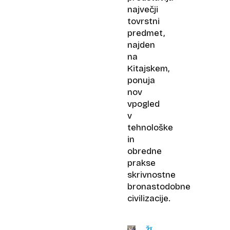
največji
tovrstni
predmet,
najden
na
Kitajskem,
ponuja
nov
vpogled
v
tehnološke
in
obredne
prakse
skrivnostne
bronastodobne
civilizacije.
ŽIVLJENJE