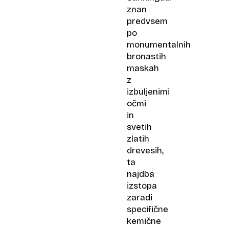
znan
predvsem
po
monumentalnih
bronastih
maskah
z
izbuljenimi
očmi
in
svetih
zlatih
drevesih,
ta
najdba
izstopa
zaradi
specifične
kemične