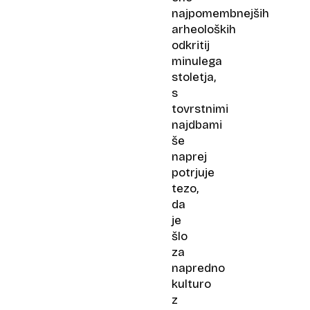
najpomembnejših
arheoloških
odkritij
minulega
stoletja,
s
tovrstnimi
najdbami
še
naprej
potrjuje
tezo,
da
je
šlo
za
napredno
kulturo
z