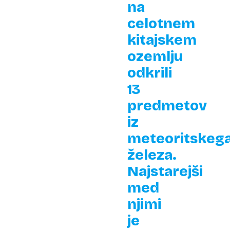
na
celotnem
kitajskem
ozemlju
odkrili
13
predmetov
iz
meteoritskeg
železa.
Najstarejši
med
njimi
je