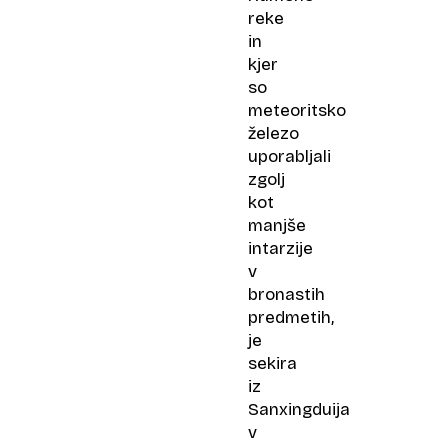
reke
in
kjer
so
meteoritsko
železo
uporabljali
zgolj
kot
manjše
intarzije
v
bronastih
predmetih,
je
sekira
iz
Sanxingduija
v