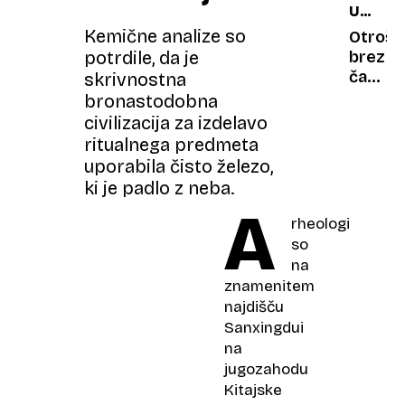
UMETN
Černob
POČAS
Kemične analize so
žabe
Otrošt
ŽIVLJEN
temnijo
potrdile, da je
brez
5.
narava
časa:
skrivnostna
DEL
prema
smo
bronastodobna
raka
otrok
civilizacija za izdelavo
vzeli
ritualnega predmeta
pravic
uporabila čisto železo,
do
ki je padlo z neba.
dolgča
A
rheologi
so
na
znamenitem
najdišču
Sanxingdui
na
jugozahodu
Kitajske