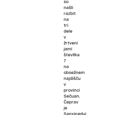
so
našli
razbit
na
tri
dele
v
žrtveni
jami
številka
7
na
obsežnem
najdišču
v
provinci
Sečuan.
Čeprav
je
Sanxingdui