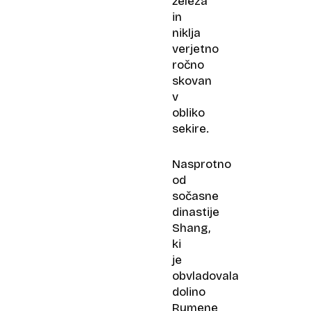
železa
in
niklja
verjetno
ročno
skovan
v
obliko
sekire.
Nasprotno
od
sočasne
dinastije
Shang,
ki
je
obvladovala
dolino
Rumene