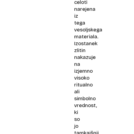
celoti
narejena
iz
tega
vesoljskega
materiala.
Izostanek
zlitin
nakazuje
na
izjemno
visoko
ritualno
ali
simbolno
vrednost,
ki
so
jo
tamkajšnji