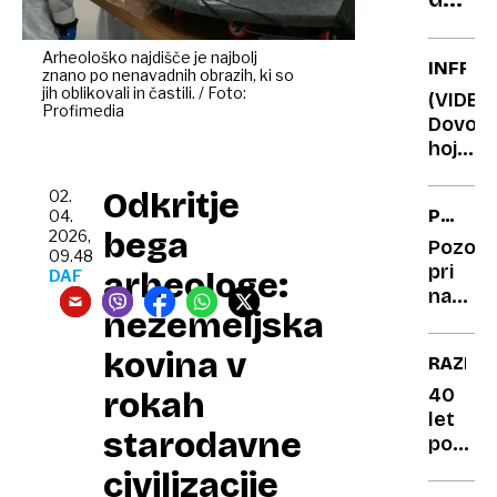
sredi
te
kript
napa
Arheološko najdišče je najbolj
INFRA
znano po nenavadnih obrazih, ki so
pri
jih oblikovali in častili. / Foto:
(VIDEO
kuhan
Profimedia
Dovolj
na
hoje:
indukc
Na
plošči
Odkritje
Kitajs
02.
PRODA
04.
zgradil
bega
2026,
SADIK
največ
Pozor
09.48
PREKO
omrežj
pri
arheologe:
DAF
SPLETA
tekoči
nakup
nezemeljska
stopni
sadik:
brez
kovina v
RAZISK
rastli
potne
40
rokah
lista
let
starodavne
ni
po
varnos
katastr
civilizacije
v