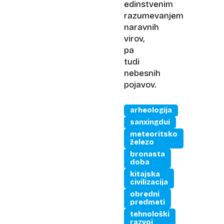
edinstvenim
razumevanjem
naravnih
virov,
pa
tudi
nebesnih
pojavov.
arheologija
sanxingdui
meteoritsko
železo
bronasta
doba
kitajska
civilizacija
obredni
predmeti
tehnološki
razvoj