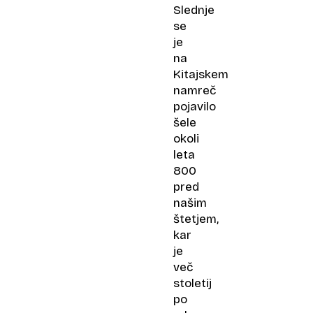
Slednje
se
je
na
Kitajskem
namreč
pojavilo
šele
okoli
leta
800
pred
našim
štetjem,
kar
je
več
stoletij
po