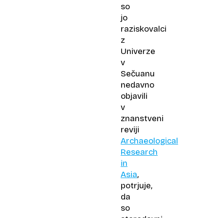
so
jo
raziskovalci
z
Univerze
v
Sečuanu
nedavno
objavili
v
znanstveni
reviji
Archaeological
Research
in
Asia
,
potrjuje,
da
so