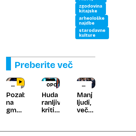
zgodovina
kitajske
arheološke
najdbe
starodavne
kulture
Preberite več
PROTON
OPOZORILO
POSLOVNI
MAIL
TRIKI
Pozabite
Huda
Manj
na
ranljivost:
ljudi,
gmail,
kritična
več
prihaja
posodobitev
kode:
evropska
za 3,5
zakaj
rešitev
milijarde
podjetja