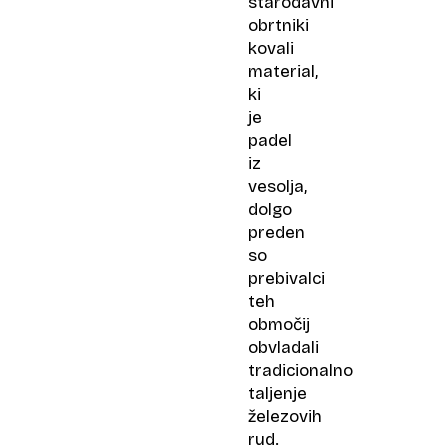
starodavni
obrtniki
kovali
material,
ki
je
padel
iz
vesolja,
dolgo
preden
so
prebivalci
teh
območij
obvladali
tradicionalno
taljenje
železovih
rud.