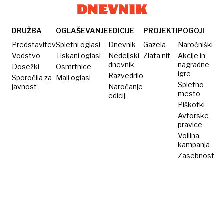
za e-
uporabnikov
za
pošto,
Googlovega
odpuščanja
ki
chroma
krivijo
DRUŽBA
OGLAŠEVANJE
EDICIJE
PROJEKTI
POGOJI
daje
umetno
Predstavitev
Spletni oglasi
Dnevnik
Gazela
Naročniški
prednost
inteligenco?
Vodstvo
Tiskani oglasi
Nedeljski
Zlata nit
Akcije in
dnevnik
nagradne
Dosežki
Osmrtnice
zasebnosti
igre
Razvedrilo
Sporočila za
Mali oglasi
Spletno
javnost
Naročanje
mesto
edicij
Piškotki
Avtorske
pravice
Volilna
kampanja
Zasebnost