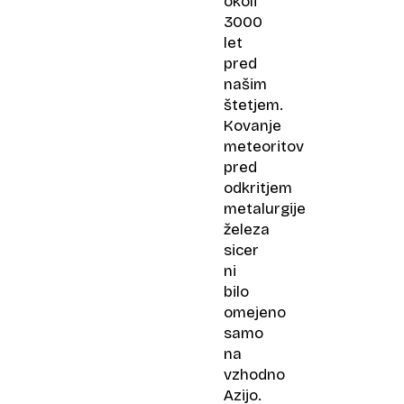
okoli
3000
let
pred
našim
štetjem.
Kovanje
meteoritov
pred
odkritjem
metalurgije
železa
sicer
ni
bilo
omejeno
samo
na
vzhodno
Azijo.