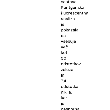
sestave.
Rentgenska
fluorescentna
analiza
je
pokazala,
da
vsebuje
več
kot
90
odstotkov
železa
in
7,41
odstotka
niklja,
kar
je
nesporna