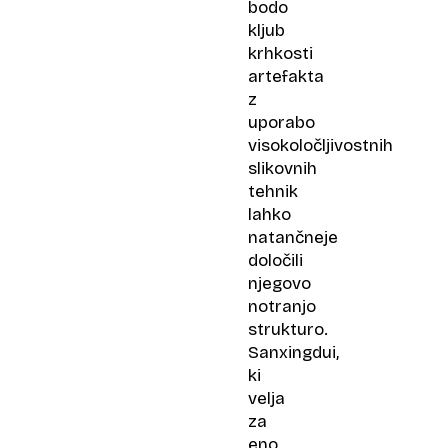
bodo
kljub
krhkosti
artefakta
z
uporabo
visokoločljivostnih
slikovnih
tehnik
lahko
natančneje
določili
njegovo
notranjo
strukturo.
Sanxingdui,
ki
velja
za
eno