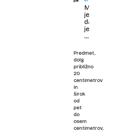
Mislil
je,
da
je
našel
neprecenljivo
zlato,
Predmet,
v
dolg
rokah
približno
pa
20
je
centimetrov
držal
in
delček
širok
osončja
od
pet
do
osem
centimetrov,