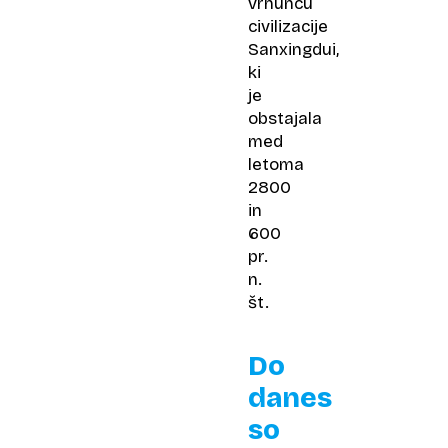
vrhuncu
civilizacije
Sanxingdui,
ki
je
obstajala
med
letoma
2800
in
600
pr.
n.
št.
Do
danes
so