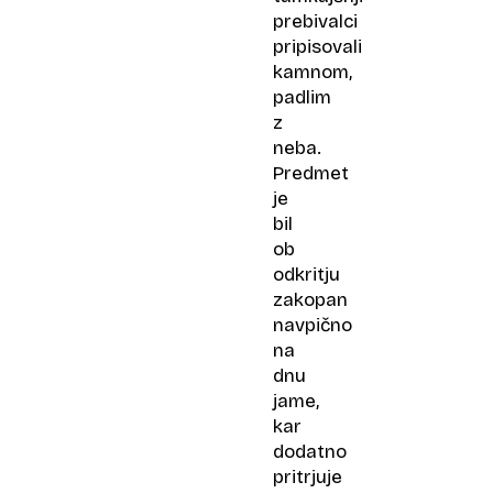
prebivalci
pripisovali
kamnom,
padlim
z
neba.
Predmet
je
bil
ob
odkritju
zakopan
navpično
na
dnu
jame,
kar
dodatno
pritrjuje