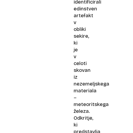
identificirali
edinstven
artefakt
v
obliki
sekire,
ki
je
v
celoti
skovan
iz
nezemeljskega
materiala
–
meteoritskega
železa.
Odkritje,
ki
predstavlja