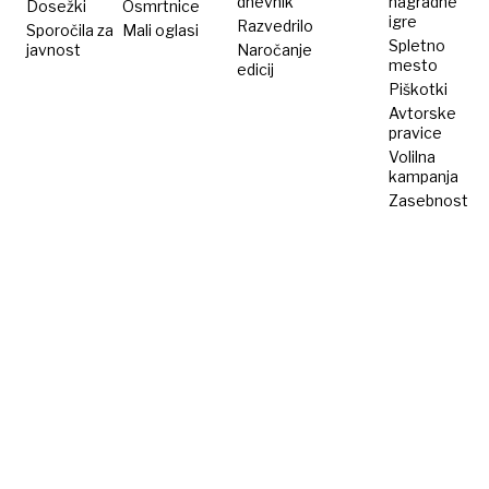
dnevnik
nagradne
Dosežki
Osmrtnice
igre
Razvedrilo
Sporočila za
Mali oglasi
Spletno
javnost
Naročanje
mesto
edicij
Piškotki
Avtorske
pravice
Volilna
kampanja
Zasebnost