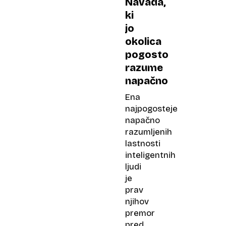
Navada,
ki
jo
okolica
pogosto
razume
napačno
Ena
najpogosteje
napačno
razumljenih
lastnosti
inteligentnih
ljudi
je
prav
njihov
premor
pred