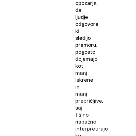
opozarja,
da
ljudje
odgovore,
ki
sledijo
premoru,
pogosto
dojemajo
kot
manj
iskrene
in
manj
prepričljive,
saj
tišino
napačno
interpretirajo
kot