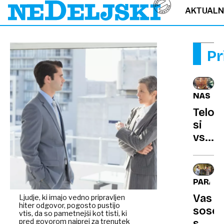
AKTUAL
Pr
NASVE
Telo
si
vse
zapom
zakaj
ste
PARAGR
nene
Vas
Ljudje, ki imajo vedno pripravljen
utruje
hiter odgovor, pogosto pustijo
sosed
in
vtis, da so pametnejši kot tisti, ki
pred govorom najprej za trenutek
spravl