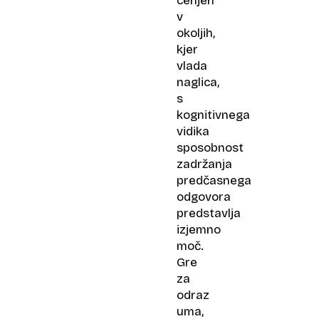
cenjen
v
okoljih,
kjer
vlada
naglica,
s
kognitivnega
vidika
sposobnost
zadržanja
predčasnega
odgovora
predstavlja
izjemno
moč.
Gre
za
odraz
uma,