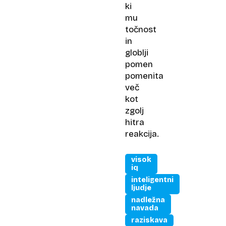
ki
mu
točnost
in
globlji
pomen
pomenita
več
kot
zgolj
hitra
reakcija.
visok
iq
inteligentni
ljudje
nadležna
navada
raziskava