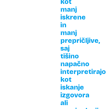
kot
manj
iskrene
in
manj
prepričljive,
saj
tišino
napačno
interpretirajo
kot
iskanje
izgovora
ali