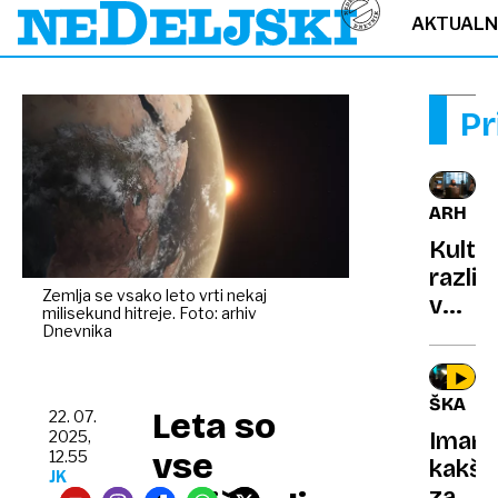
AKTUAL
Pr
ARHEOL
Kultu
razlik
Zemlja se vsako leto vrti nekaj
v
milisekund hitreje. Foto: arhiv
kame
Dnevnika
dobi:
skupi
ŠKAND
neand
Leta so
22. 07.
Imam
2025,
razli
vse
12.55
kakšn
klale
JK
zaljub