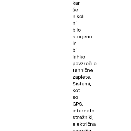
kar
še
nikoli
ni
bilo
storjeno
in
bi
lahko
povzročilo
tehnične
zaplete.
Sistemi,
kot
so
GPS,
internetni
strežniki,
električna
omrežja