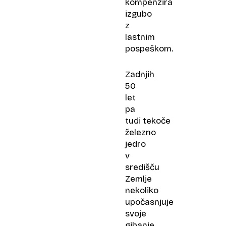
kompenzira
izgubo
z
lastnim
pospeškom.
Zadnjih
50
let
pa
tudi tekoče
železno
jedro
v
središču
Zemlje
nekoliko
upočasnjuje
svoje
gibanje,