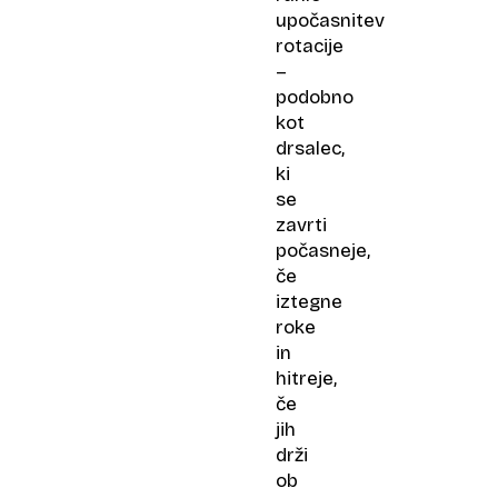
upočasnitev
rotacije
–
podobno
kot
drsalec,
ki
se
zavrti
počasneje,
če
iztegne
roke
in
hitreje,
če
jih
drži
ob