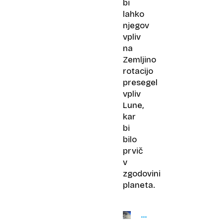
bi
lahko
njegov
vpliv
na
Zemljino
rotacijo
presegel
vpliv
Lune,
kar
bi
bilo
prvič
v
zgodovini
planeta.
LEDENA