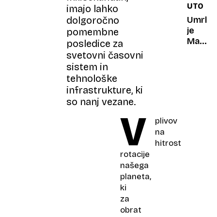
UTOPIT
imajo lahko
ime
Doris
Umrl
dolgoročno
Dragov
je
pomembne
Malcol
posledice za
Jamal
svetovni časovni
Warner
sistem in
znan
tehnološke
po
infrastrukture, ki
vlogi
so nanj vezane.
Thea
V
Huxtab
plivov
na
hitrost
rotacije
našega
planeta,
ki
za
obrat