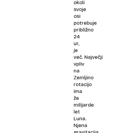
okoli
svoje
osi
potrebuje
približno
24
ur,
je
več. Največji
vpliv
na
Zemljino
rotacijo
ima
že
milijarde
let
Luna.
Njena
gravitacija