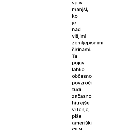
vpliv
manjši,
ko
je
nad
višjimi
zemljepisnimi
širinami.
Ta
pojav
lahko
občasno
povzroči
tudi
začasno
hitrejše
vrtenje,
piše
ameriški
CNN.