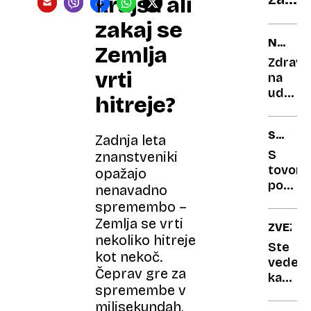
krajša ali
živali
v
zakaj se
hiši?
NEVAR
Zemlja
Brez
TREND
Zdravs
skrbi,
vrti
na
nima
udaru:
hitreje?
Coldp
v
zahrb
letu
SREČA
sranj
dni
Zadnja leta
V
podvoj
S
znanstveniki
NESREČ
število
tovorn
opažajo
nasilni
popada
nenavadno
dogod
zaboji
spremembo –
piva:
Zemlja se vrti
ZVEZDE
policist
nekoliko hitreje
navduš
Ste
kot nekoč.
nad
vedeli,
Čeprav gre za
pomoč
kakšno
spremembe v
domač
je
milisekundah,
pravo