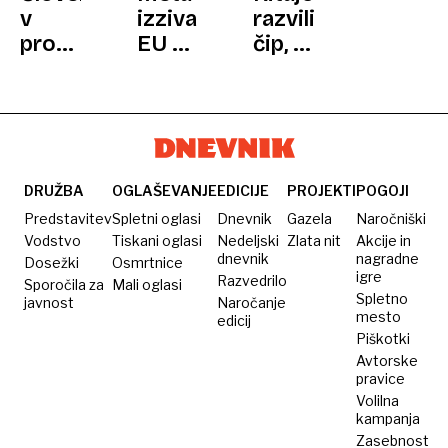
v
izziva
razvili
programiranju
EU z
čip, ki
le še
zavrnitvijo
omogoča
za las
podpisa
izražanje
boljši
kodeksa
misli
od
o
umetne
umetni
inteligence
inteligenci
DRUŽBA
OGLAŠEVANJE
EDICIJE
PROJEKTI
POGOJI
Predstavitev
Spletni oglasi
Dnevnik
Gazela
Naročniški
Vodstvo
Tiskani oglasi
Nedeljski
Zlata nit
Akcije in
dnevnik
nagradne
Dosežki
Osmrtnice
igre
Razvedrilo
Sporočila za
Mali oglasi
Spletno
javnost
Naročanje
mesto
edicij
Piškotki
Avtorske
pravice
Volilna
kampanja
Zasebnost