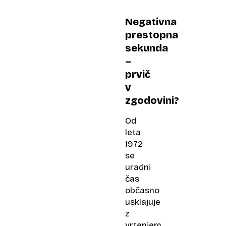
Negativna
prestopna
sekunda
–
prvič
v
zgodovini?
Od
leta
1972
se
uradni
čas
občasno
usklajuje
z
vrtenjem