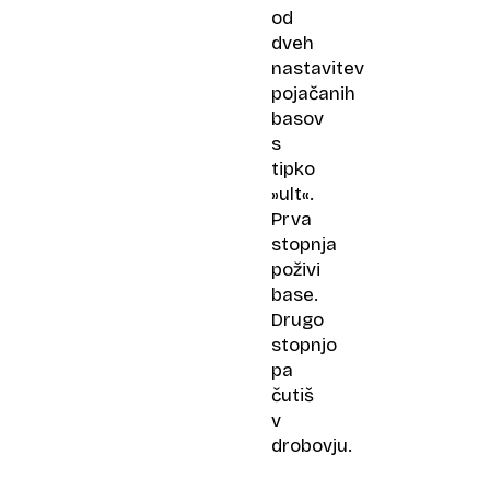
od
dveh
nastavitev
pojačanih
basov
s
tipko
»ult«.
Prva
stopnja
poživi
base.
Drugo
stopnjo
pa
čutiš
v
drobovju.