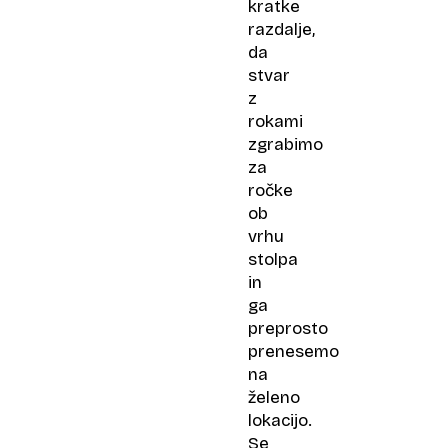
kratke
razdalje,
da
stvar
z
rokami
zgrabimo
za
ročke
ob
vrhu
stolpa
in
ga
preprosto
prenesemo
na
želeno
lokacijo.
Se