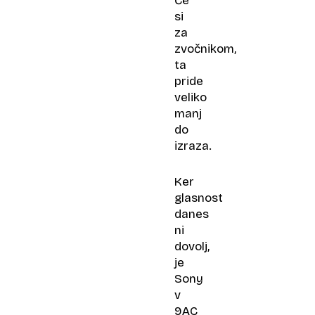
Če
si
za
zvočnikom,
ta
pride
veliko
manj
do
izraza.
Ker
glasnost
danes
ni
dovolj,
je
Sony
v
9AC