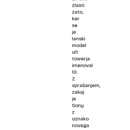
zlasti
zato,
ker
se
je
lanski
model
ult
towerja
imenoval
10.
Z
vprašanjem,
zakaj
je
Sony
z
oznako
novega