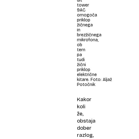
ult
tower
9AC
omogoča
priklop
žičnega
in
brezžičnega
mikrofona,
ob
tem
pa
tudi
žični
priklop
električne
kitare. Foto: Aljaž
Potočnik
Kakor
koli
že,
obstaja
dober
razlog,