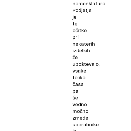
nomenklaturo.
Podjetje
je
te
očitke
pri
nekaterih
izdelkih
že
upoštevalo,
vsake
toliko
časa
pa
še
vedno
močno
zmede
uporabnike