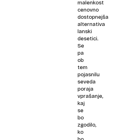
malenkost
cenovno
dostopnejša
alternativa
lanski
desetici.
Se
pa
ob
tem
pojasnilu
seveda
poraja
vprašanje,
kaj
se
bo
zgodilo,
ko
bo