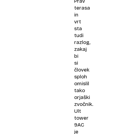
Prav
terasa
in
vrt
sta
tudi
razlog,
zakaj
bi
si
človek
sploh
omislil
tako
orjaški
zvočnik.
Ult
tower
9AC
je