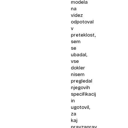
modela
na
videz
odpotoval
v
preteklost,
sem
se
ubadal,
vse
dokler
nisem
pregledal
njegovih
specifikacij
in
ugotovil,
za
kaj
pravzaprav