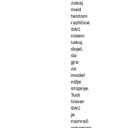
zakaj
med
testom
različice
9AC
nisem
takoj
dojel,
da
gre
za
model
nižje
stopnje.
Tudi
tower
9AC
je
namreč
ogromen.