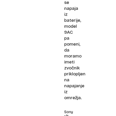
se
napaja
iz
baterije,
model
9AC
pa
pomeni,
da
moramo
imeti
zvočnik
priklopljen
na
napajanje
iz
omrežja.
Sony