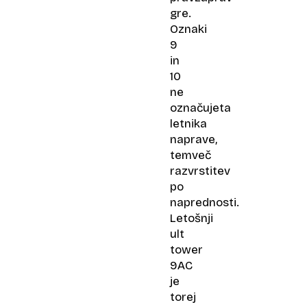
gre.
Oznaki
9
in
10
ne
označujeta
letnika
naprave,
temveč
razvrstitev
po
naprednosti.
Letošnji
ult
tower
9AC
je
torej