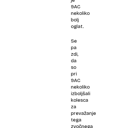
je
9AC
nekoliko
bolj
oglat.
Se
pa
zdi,
da
so
pri
9AC
nekoliko
izboljšali
kolesca
za
prevažanje
tega
zvočnega