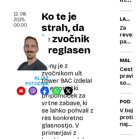
pobij
Ko te je
svate
12. 08.
LA
2025,
strah, da
00.00
PECOR
Za
reveže
je zvočnik
pa
preglasen
pica
s
MALTA
tremi
Sony je z
zvezdi
Cestn
zvočnikom ult
pravila
ALJAŽ
tower 9AC izdelal
so
POTOČNIK
še en orjaški
bolj
pripomoček za
namig,
PODGA
vrtne zabave, ki
prome
pa je
se lahko pohvali z
V boj
na
proti
res konkretno
steroid
največj
glasnostjo. V
bruselj
primerjavi z
nadlog