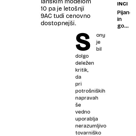
lanskim modelom
INCIDE
pošilja
10 pa je letošnji
dihurje
Pijane
9AC tudi cenovno
in
dostopnejši.
golega
S
pilota
ony
suspend
je
potniki
bil
šokiran
dolgo
deležen
kritik,
da
pri
potrošniških
napravah
še
vedno
uporablja
nerazumljivo
tovarniško