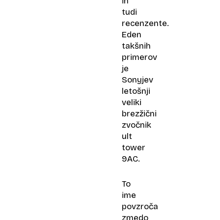
in
tudi
recenzente.
Eden
takšnih
primerov
je
Sonyjev
letošnji
veliki
brezžični
zvočnik
ult
tower
9AC.
To
ime
povzroča
zmedo