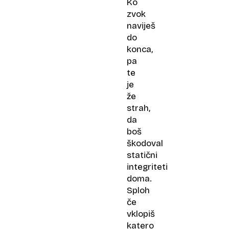
Ko
zvok
naviješ
do
konca,
pa
te
je
že
strah,
da
boš
škodoval
statični
integriteti
doma.
Sploh
če
vklopiš
katero