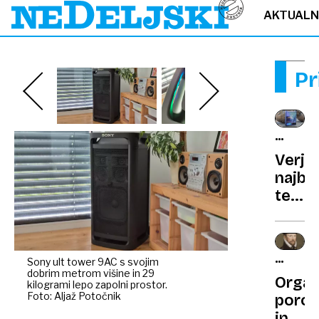
AKTUAL
Pr
GALAX
Z
Verje
FLIP
najbol
7
telef
za
ustva
TEORIJ
Sony ult tower 9AC s svojim
dobrim metrom višine in 29
ZAROT
Organ
kilogrami lepo zapolni prostor.
Foto: Aljaž Potočnik
poro
in