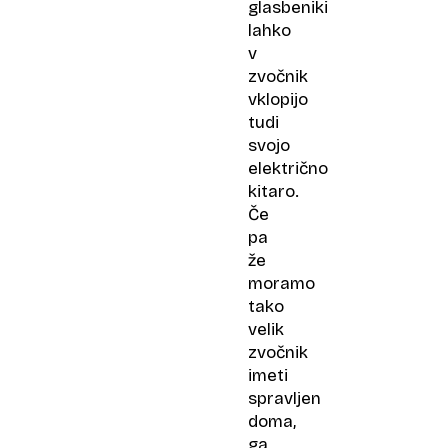
glasbeniki
lahko
v
zvočnik
vklopijo
tudi
svojo
električno
kitaro.
Če
pa
že
moramo
tako
velik
zvočnik
imeti
spravljen
doma,
ga