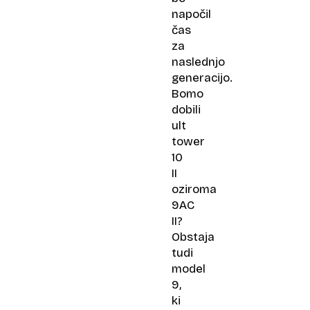
napočil
čas
za
naslednjo
generacijo.
Bomo
dobili
ult
tower
10
II
oziroma
9AC
II?
Obstaja
tudi
model
9,
ki