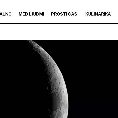
ALNO
MED LJUDMI
PROSTI ČAS
KULINARIKA