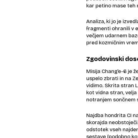
kar petino mase teh m
Analiza, ki jo je izved
fragmenti ohranili v e
večjem udarnem bazen
pred kozmičnim vreme
Zgodovinski dos
Misija Chang'e-6 je že
uspelo zbrati in na Ze
vidimo. Skrita stran 
kot vidna stran, velj
notranjem sončnem 
Najdba hondrita CI na 
skorajda neobstoječi.
odstotek vseh najden
sestave (podobno kot