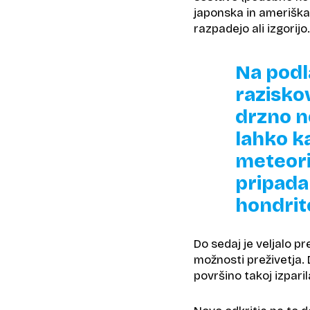
japonska in ameriška
razpadejo ali izgorijo.
Na podl
raziskov
drzno n
lahko k
meteori
pripada
hondri
Do sedaj je veljalo pr
možnosti preživetja. 
površino takoj izparil