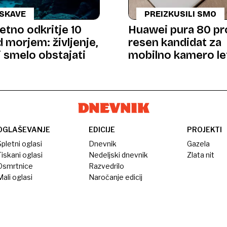
ISKAVE
PREIZKUSILI SMO
etno odkritje 10
Huawei pura 80 pr
 morjem: življenje,
resen kandidat za
i smelo obstajati
mobilno kamero le
OGLAŠEVANJE
EDICIJE
PROJEKTI
pletni oglasi
Dnevnik
Gazela
iskani oglasi
Nedeljski dnevnik
Zlata nit
Osmrtnice
Razvedrilo
ali oglasi
Naročanje edicij