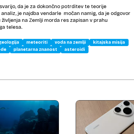
varijo, da je za dokončno potrditev te teorije
n analiz, je najdba vendarle močan namig, da je odgovor
 življenja na Zemlji morda res zapisan v prahu
a telesa.
geologija
meteoriti
voda na zemlji
kitajska misija
ode
planetarna znanost
asteroidi