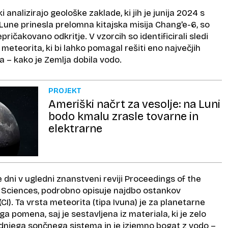
i analizirajo geološke zaklade, ki jih je junija 2024 s
 Lune prinesla prelomna kitajska misija Chang'e-6, so
epričakovano odkritje. V vzorcih so identificirali sledi
meteorita, ki bi lahko pomagal rešiti eno največjih
 – kako je Zemlja dobila vodo.
PROJEKT
Ameriški načrt za vesolje: na Luni
bodo kmalu zrasle tovarne in
elektrarne
e dni v ugledni znanstveni reviji Proceedings of the
 Sciences, podrobno opisuje najdbo ostankov
CI). Ta vrsta meteorita (tipa Ivuna) je za planetarne
a pomena, saj je sestavljena iz materiala, ki je zelo
njega sončnega sistema in je izjemno bogat z vodo –