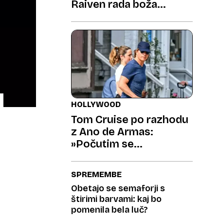
Raiven rada boža
prašičke, Natalija je
brezčasna
HOLLYWOOD
Tom Cruise po razhodu
z Ano de Armas:
»Počutim se
izkoriščenega«
SPREMEMBE
Obetajo se semaforji s
štirimi barvami: kaj bo
pomenila bela luč?