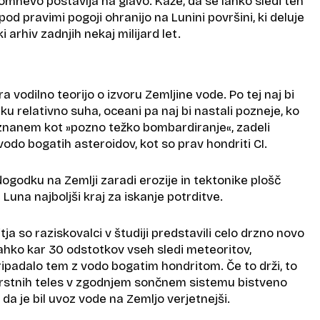
omnevo postavlja na glavo. Kaže, da se lahko sledi teh
od pravimi pogoji ohranijo na Lunini površini, ki deluje
 arhiv zadnjih nekaj milijard let.
 vodilno teorijo o izvoru Zemljine vode. Po tej naj bi
ku relativno suha, oceani pa naj bi nastali pozneje, ko
 znanem kot »pozno težko bombardiranje«, zadeli
vodo bogatih asteroidov, kot so prav hondriti CI.
ogodku na Zemlji zaradi erozije in tektonike plošč
 Luna najboljši kraj za iskanje potrditve.
ja so raziskovalci v študiji predstavili celo drzno novo
lahko kar 30 odstotkov vseh sledi meteoritov,
ripadalo tem z vodo bogatim hondritom. Če to drži, to
ovrstnih teles v zgodnjem sončnem sistemu bistveno
in da je bil uvoz vode na Zemljo verjetnejši.