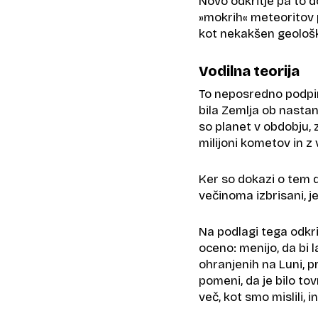
Novo odkritje pa to d
»mokrih« meteoritov p
kot nekakšen geološki
Vodilna teorija
To neposredno podpira
bila Zemlja ob nastan
so planet v obdobju,
milijoni kometov in z 
Ker so dokazi o tem d
večinoma izbrisani, je
Na podlagi tega odkrit
oceno: menijo, da bi 
ohranjenih na Luni, p
pomeni, da je bilo t
več, kot smo mislili, 