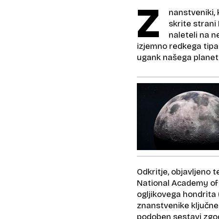
Z
nanstveniki, k
skrite strani
naleteli na n
izjemno redkega tipa 
ugank našega planeta
Odkritje, objavljeno t
National Academy of
ogljikovega hondrita (
znanstvenike ključneg
podoben sestavi zgod