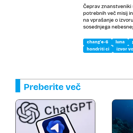
Čeprav znanstveniki s
potrebnih več misij i
na vprašanje o izvoru
sosednjega nebesneg
chang'e-6
luna
hondriti ci
izvor v
Preberite več