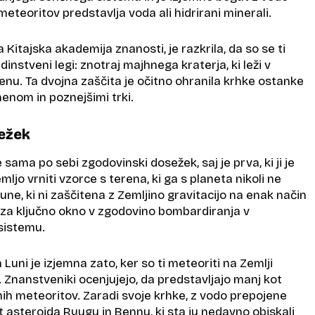
eteoritov predstavlja voda ali hidrirani minerali.
la Kitajska akademija znanosti, je razkrila, da so se ti
dinstveni legi: znotraj majhnega kraterja, ki leži v
u. Ta dvojna zaščita je očitno ohranila krhke ostanke
nom in poznejšimi trki.
ežek
 sama po sebi zgodovinski dosežek, saj je prva, ki ji je
mljo vrniti vzorce s terena, ki ga s planeta nikoli ne
Lune, ki ni zaščitena z Zemljino gravitacijo na enak način
a za ključno okno v zgodovino bombardiranja v
sistemu.
Luni je izjemna zato, ker so ti meteoriti na Zemlji
 Znanstveniki ocenjujejo, da predstavljajo manj kot
ih meteoritov. Zaradi svoje krhke, z vodo prepojene
 asteroida Ryugu in Bennu, ki sta ju nedavno obiskali