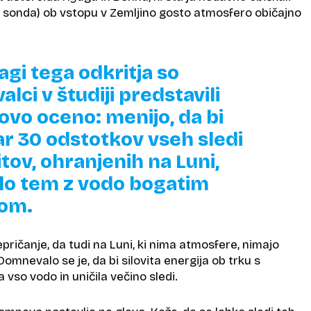
 sonda) ob vstopu v Zemljino gosto atmosfero običajno
agi tega odkritja so
alci v študiji predstavili
ovo oceno: menijo, da bi
ar 30 odstotkov vseh sledi
tov, ohranjenih na Luni,
lo tem z vodo bogatim
tom.
epričanje, da tudi na Luni, ki nima atmosfere, nimajo
Domnevalo se je, da bi silovita energija ob trku s
a vso vodo in uničila večino sledi.