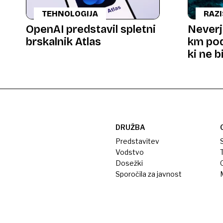
TEHNOLOGIJA
RAZ
OpenAI predstavil spletni
Neverj
brskalnik Atlas
km pod
ki ne b
DRUŽBA
Predstavitev
S
Vodstvo
T
Dosežki
Sporočila za javnost
M