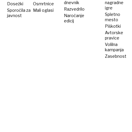
dnevnik
nagradne
Dosežki
Osmrtnice
igre
Razvedrilo
Sporočila za
Mali oglasi
Spletno
javnost
Naročanje
mesto
edicij
Piškotki
Avtorske
pravice
Volilna
kampanja
Zasebnost