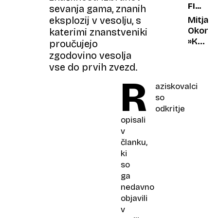
FILM
sevanja gama, znanih
IN
Mitja
eksplozij v vesolju, s
OTROCI
Okorn:
katerimi znanstveniki
»Ko
proučujejo
sem
zgodovino vesolja
dobil
vse do prvih zvezd.
otroke
R
film
aziskovalci
ni
so
več
odkritje
najpo
opisali
stvar
v
na
članku,
svetu«
ki
so
ga
nedavno
objavili
v