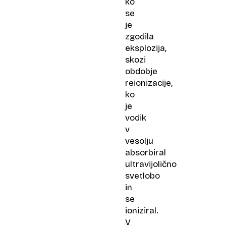
ko
se
je
zgodila
eksplozija,
skozi
obdobje
reionizacije,
ko
je
vodik
v
vesolju
absorbiral
ultravijolično
svetlobo
in
se
ioniziral.
V