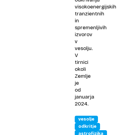
visokoenergijskih
tranzientnih
in
spremenljivih
izvorov
v
vesolju.
V
tirnici
okoli
Zemlje
je
od
januarja
2024.
vesolje
odkritje
astrofizika