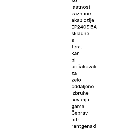
so
lastnosti
zaznane
eksplozije
EP240315A
skladne
s
tem,
kar
bi
pričakovali
za
zelo
oddaljene
izbruhe
sevanja
gama.
Čeprav
hitri
rentgenski