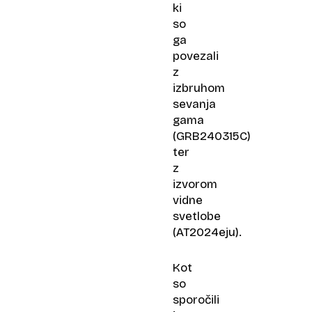
ki
so
ga
povezali
z
izbruhom
sevanja
gama
(GRB240315C)
ter
z
izvorom
vidne
svetlobe
(AT2024eju).
Kot
so
sporočili