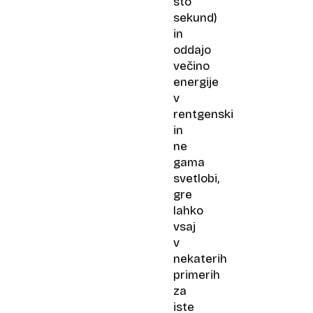
sto
sekund)
in
oddajo
večino
energije
v
rentgenski
in
ne
gama
svetlobi,
gre
lahko
vsaj
v
nekaterih
primerih
za
iste