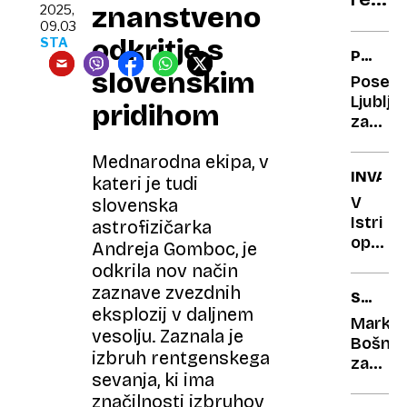
znanstveno
2025,
ki je
09.03
navdu
odkritje s
STA
PETDE
kralja
slovenskim
LET
Posebn
ZGODB
Ljublja
pridihom
O
za
SLONIC
darilo
GANGI
Mednarodna ekipa, v
torta
INVAZI
iz
kateri je tudi
lubeni
V
slovenska
in
Istri
astrofizičarka
korenj
opazili
Andreja Gomboc, je
ter
želatin
odkrila nov način
nova
prišlek
zaznave zvezdnih
SOVRA
žoga
ne
eksplozij v daljnem
IN
pečejo,
Marko
vesolju. Zaznala je
PRITISK
niso
Bošnja
izbruh rentgenskega
pa
zapusti
sevanja, ki ima
povse
družb
značilnosti izbruhov
nedolž
omrežj