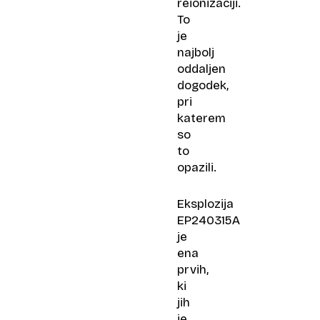
reionizaciji.
To
je
najbolj
oddaljen
dogodek,
pri
katerem
so
to
opazili.
Eksplozija
EP240315A
je
ena
prvih,
ki
jih
je