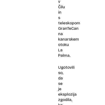
v
Čilu
in
s
teleskopom
GranTeCan
na
kanarskem
otoku
La
Palma.
Ugotovili
so,
da
se
je
eksplozija
zgodila,