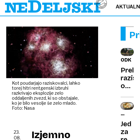
AKTUAL
Pr
ODKRIT
Prel
razis
Kot poudarjajo raziskovalci, lahko
odsle
torej hitri rentgenski izbruhi
štiri
razkrivajo eksplozije zelo
oddaljenih zvezd, ki so obstajale,
vrste
ko je bilo vesolje še zelo mlado.
žiraf,
Foto: Nasa
PO
ne
ITALIJ
Jed
zgolj
za
ena
Izjemno
23.
08.
revež