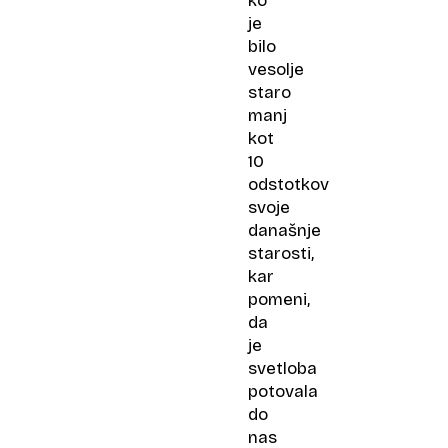
ko
je
bilo
vesolje
staro
manj
kot
10
odstotkov
svoje
današnje
starosti,
kar
pomeni,
da
je
svetloba
potovala
do
nas