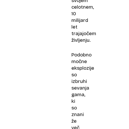
svojem
celotnem,
10
milijard
let
trajajočem
življenju.
Podobno
močne
eksplozije
so
izbruhi
sevanja
gama,
ki
so
znani
že
več