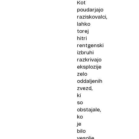
Kot
poudarjajo
raziskovalci,
lahko
torej
hitri
rentgenski
izbruhi
razkrivajo
eksplozije
zelo
oddaljenih
zvezd,
ki
so
obstajale,
ko
je
bilo
vesolje