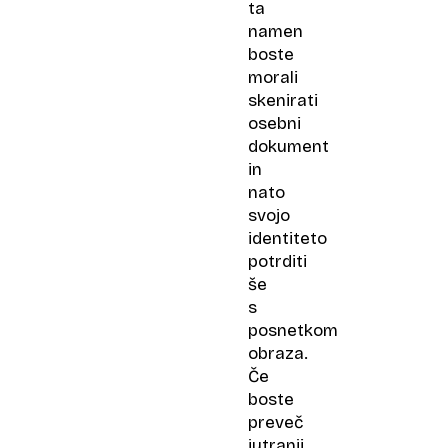
ta
namen
boste
morali
skenirati
osebni
dokument
in
nato
svojo
identiteto
potrditi
še
s
posnetkom
obraza.
Če
boste
preveč
jutranji,