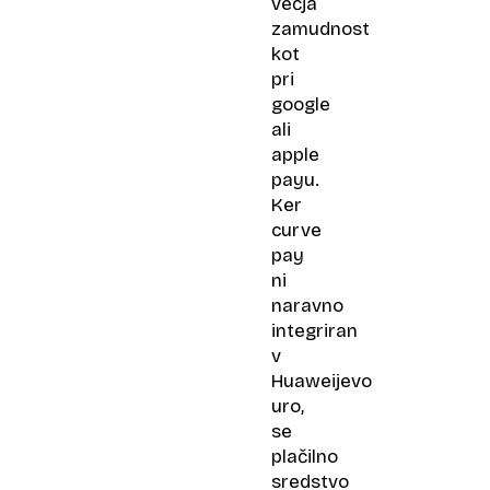
večja
zamudnost
kot
pri
google
ali
apple
payu.
Ker
curve
pay
ni
naravno
integriran
v
Huaweijevo
uro,
se
plačilno
sredstvo