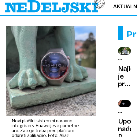
AKTUAL
Pr
INTERV
/
Najle
EDVAR
je
REYA,
proda
VINOG
vino
IN
na
VINAR
doma
TV-
dvori
SERIJA
Uporn
Novi plačilni sistem ni naravno
integriran v Huaweijeve pametne
nadal
ure. Zato je treba pred plačilom
odpreti aplikacijo. Foto: Aljaž
Dekli