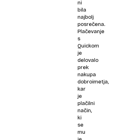
ni
bila
najbolj
posrečena.
Plačevanje
s
Quickom
je
delovalo
prek
nakupa
dobroimetja,
kar
je
plačilni
način,
ki
se
mu
je