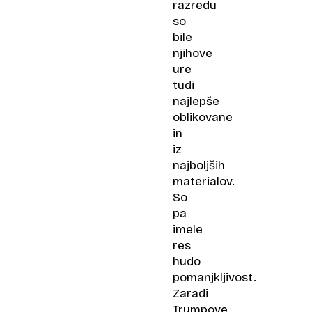
razredu
so
bile
njihove
ure
tudi
najlepše
oblikovane
in
iz
najboljših
materialov.
So
pa
imele
res
hudo
pomanjkljivost.
Zaradi
Trumpove