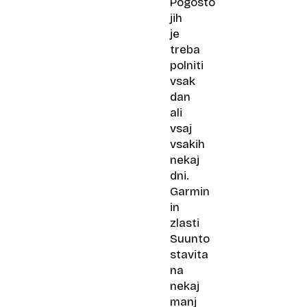
Pogosto
jih
je
treba
polniti
vsak
dan
ali
vsaj
vsakih
nekaj
dni.
Garmin
in
zlasti
Suunto
stavita
na
nekaj
manj