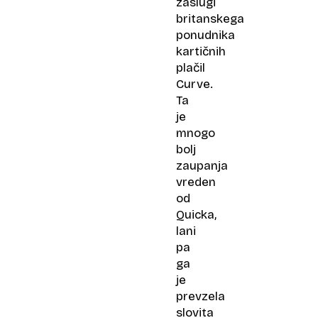
zaslugi
britanskega
ponudnika
kartičnih
plačil
Curve.
Ta
je
mnogo
bolj
zaupanja
vreden
od
Quicka,
lani
pa
ga
je
prevzela
slovita