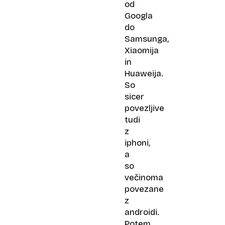
od
Googla
do
Samsunga,
Xiaomija
in
Huaweija.
So
sicer
povezljive
tudi
z
iphoni,
a
so
večinoma
povezane
z
androidi.
Potem