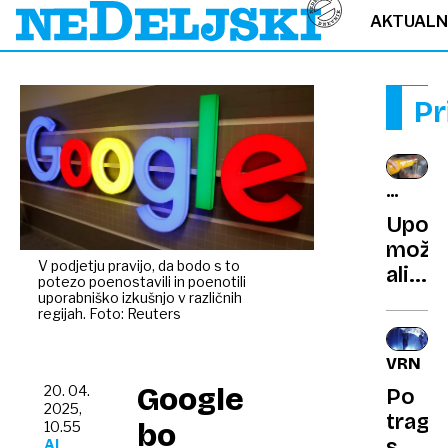
AKTUAL
Pr
NOV
VPOGL
Upor
možg
V podjetju pravijo, da bodo s to
ali
potezo poenostavili in poenotili
kako
uporabniško izkušnjo v različnih
regijah. Foto: Reuters
telo
povez
VRNITE
določ
Google
20. 04.
Po
okus
2025,
tragič
s
bo
10.55
smrti
AL