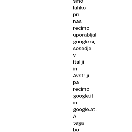
smo
lahko
pri
nas
recimo
uporabljali
google.si,
sosedje
v
Italiji
in
Avstriji
pa
recimo
google.it
in
google.at.
A
tega
bo