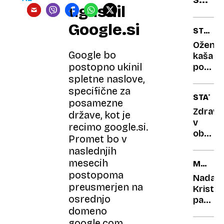
slabo
ugasnil
in
sede
Google.si
STARE
prem
JEDI
Oženje
na
Google bo
kaša
finalu
postopno ukinil
pogos
lige
na
spletne naslove,
prvak
jedilni
specifične za
STATIS
kmečk
posamezne
prebiv
Zdravj
države, kot je
v
recimo google.si.
občini:
Promet bo v
Delež
naslednjih
srčnih
mesecih
MEL
kapi
postopoma
GIBSO
v
Nadalj
preusmerjen na
Celju
Kristu
osrednjo
višji
pasijo
od
domeno
predv
povpre
prihod
google.com.