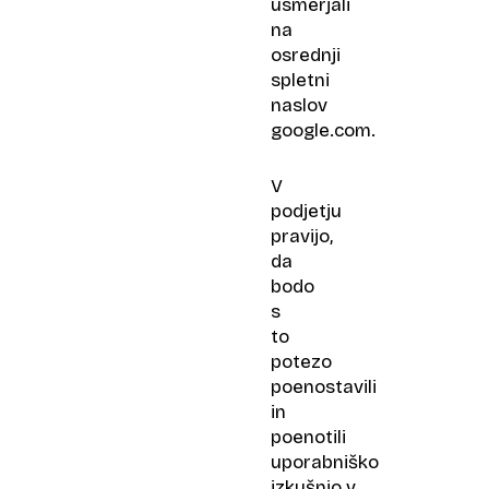
usmerjali
na
osrednji
spletni
naslov
google.com.
V
podjetju
pravijo,
da
bodo
s
to
potezo
poenostavili
in
poenotili
uporabniško
izkušnjo v