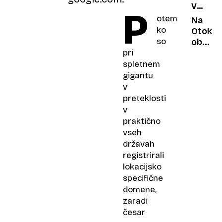
VELIKA
leto
P
BRITAN
otem
Na
ko
Otoku
so
ob
dnevu
pri
zmage
spletnem
bodo
gigantu
v
v
pubih
preteklosti
lahko
v
pili
praktično
dlje
vseh
državah
registrirali
lokacijsko
specifične
domene,
zaradi
česar