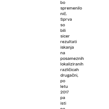
bo
spremenilo
nič.
Sprva
so
bili
sicer
rezultati
iskanja
na
posameznih
lokaliziranih
različicah
drugačni,
po
letu
2017
pa
isti
ne