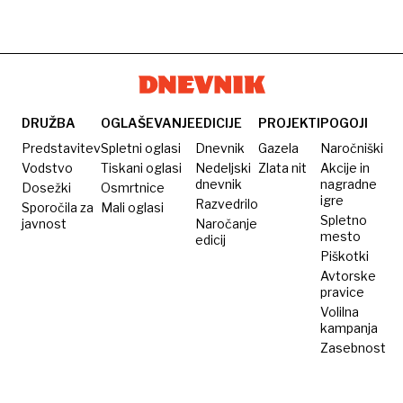
pristala
telefon
kot
v
za
pri
Kazahstanu
380
Cambridge
evrov
Analytici
res
zadovolji?
DRUŽBA
OGLAŠEVANJE
EDICIJE
PROJEKTI
POGOJI
Predstavitev
Spletni oglasi
Dnevnik
Gazela
Naročniški
Vodstvo
Tiskani oglasi
Nedeljski
Zlata nit
Akcije in
dnevnik
nagradne
Dosežki
Osmrtnice
igre
Razvedrilo
Sporočila za
Mali oglasi
Spletno
javnost
Naročanje
mesto
edicij
Piškotki
Avtorske
pravice
Volilna
kampanja
Zasebnost