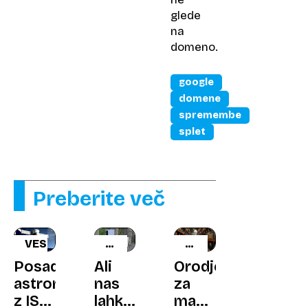
glede
na
domeno.
google
domene
spremembe
splet
Preberite več
VESOLJE
SAMSUNG
UMETNA
GALAXY
INTELIGENCA
Posadka
Ali
Orodje
A36
astronavtov
nas
za
5G
z ISS
lahko
manipulacijo