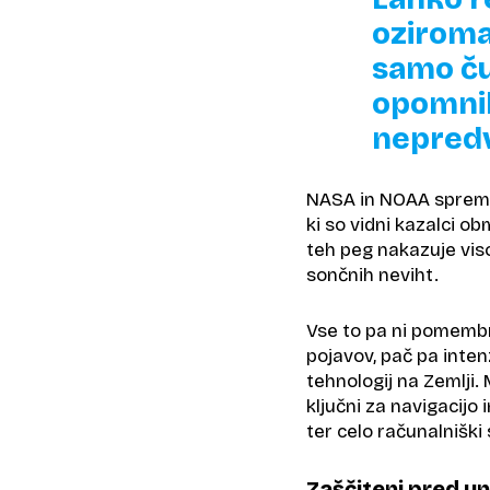
oziroma
samo ču
opomnik
nepredvi
NASA in NOAA spremlj
ki so vidni kazalci o
teh peg nakazuje vis
sončnih neviht.
Vse to pa ni pomembn
pojavov, pač pa inten
tehnologij na Zemlji. M
ključni za navigacijo 
ter celo računalniški 
Zaščiteni pred un