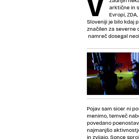
V
zadnjih neka
arktične in 
Evropi, ZDA,
Sloveniji je bilo kdaj
značilen za severne d
namreč dosegal neobi
Pojav sam sicer ni po
menimo, temveč naboj
povedano poenostavlje
najmanjšo aktivnostj
in zvijajo, Sonce spr