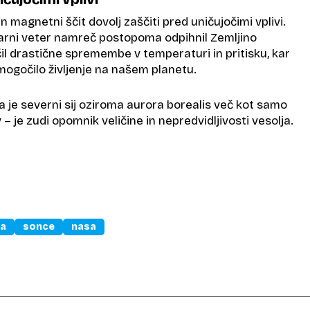
n magnetni ščit dovolj zaščiti pred uničujočimi vplivi.
olarni veter namreč postopoma odpihnil Zemljino
il drastične spremembe v temperaturi in pritisku, kar
ogočilo življenje na našem planetu.
 je severni sij oziroma aurora borealis več kot samo
 – je zudi opomnik veličine in nepredvidljivosti vesolja.
ja
sonce
nasa