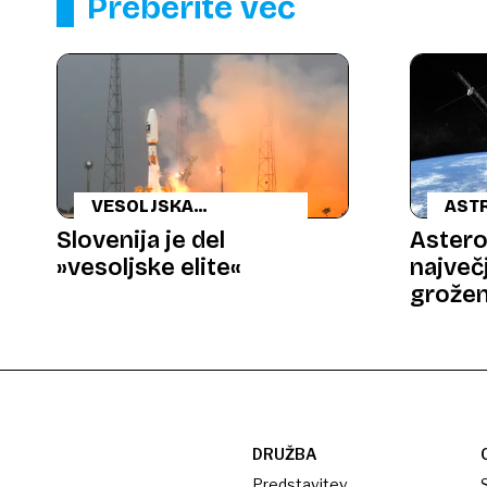
Preberite več
VESOLJSKA
AST
INDUSTRIJA
Slovenija je del
Asteroi
»vesoljske elite«
največj
grožen
DRUŽBA
Predstavitev
S