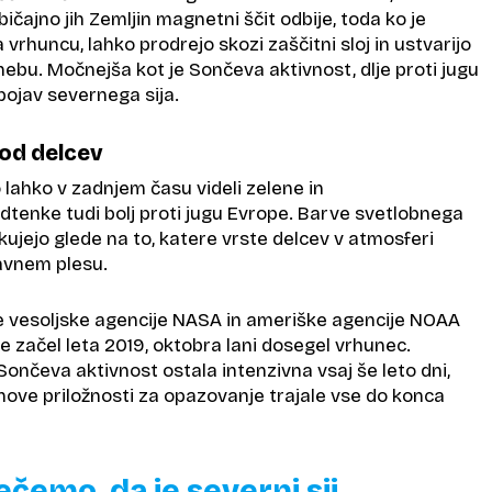
ičajno jih Zemljin magnetni ščit odbije, toda ko je
vrhuncu, lahko prodrejo skozi zaščitni sloj in ustvarijo
ebu. Močnejša kot je Sončeva aktivnost, dlje proti jugu
pojav severnega sija.
 od delcev
lahko v zadnjem času videli zelene in
tenke tudi bolj proti jugu Evrope. Barve svetlobnega
ujejo glede na to, katere vrste delcev v atmosferi
avnem plesu.
 vesoljske agencije NASA in ameriške agencije NOAA
 je začel leta 2019, oktobra lani dosegel vrhunec.
ončeva aktivnost ostala intenzivna vsaj še leto dni,
nove priložnosti za opazovanje trajale vse do konca
čemo, da je severni sij