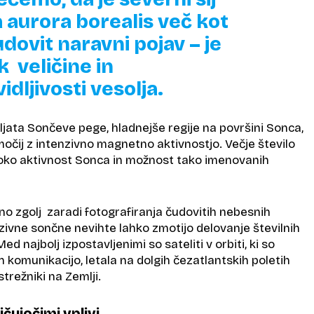
 aurora borealis več kot
dovit naravni pojav – je
 veličine in
dljivosti vesolja.
ata Sončeve pege, hladnejše regije na površini Sonca,
bmočij z intenzivno magnetno aktivnostjo. Večje število
oko aktivnost Sonca in možnost tako imenovanih
o zgolj zaradi fotografiranja čudovitih nebesnih
zivne sončne nevihte lahko zmotijo delovanje številnih
ed najbolj izpostavljenimi so sateliti v orbiti, ki so
in komunikacijo, letala na dolgih čezatlantskih poletih
strežniki na Zemlji.
ičujočimi vplivi