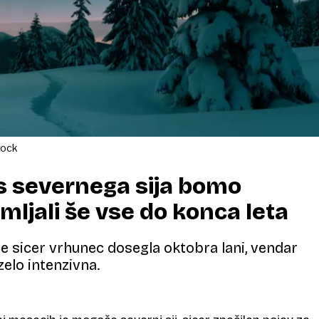
tock
s severnega sija bomo
mljali še vse do konca leta
e sicer vrhunec dosegla oktobra lani, vendar
zelo intenzivna.