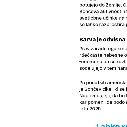
potujejo do Zemlje. Ob
Sončeva aktivnost na 
svetlobne učinke na n
se lahko razprostira 
Barva je odvisna
Prav zaradi tega smo 
rdečkaste nebesne od
fenomena pa se razlik
sodelujejo v tem nar
Po podatkih ameriške
je Sončev cikel, ki se
Napovedujejo, da bo S
kar pomeni, da bodo 
leta 2025.
Lahko re