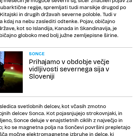
j mesecih je mogoče severni sij, sicer značilen pojav za
subarktične regije, spremljati tudi marsikje drugod po
 Kitajski in drugih državah severne poloble. Tudi v
 pa kdaj na nebu zaslediti odtenke. Pojav, običajno
ržave, kot so Islandija, Kanada in Skandinavija, je
čajno globoko med bolj južne zemljepisne širine.
SONCE
Prihajamo v obdobje večje
vidljivosti severnega sija v
Sloveniji
sledica svetlobnih delcev, kot včasih zmotno
nih delcev Sonca. Kot pojasnjujejo strokovnjaki, in
no, Sonce deluje v enajstletnih ciklih z največjo in
o; ko se magnetna polja na Sončevi površini prepletajo
ošča močne elektromagnetne izbruhe in delce, ki