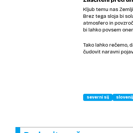
Kljub temu nas Zemlji
Brez tega sloja bi s
atmosfero in povzroč
bi lahko povsem onem
Tako lahko rečemo, da
čudovit naravni pojav
severni sij
sloveni