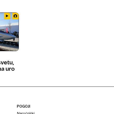
svetu,
na uro
POGOJI
Naročniški