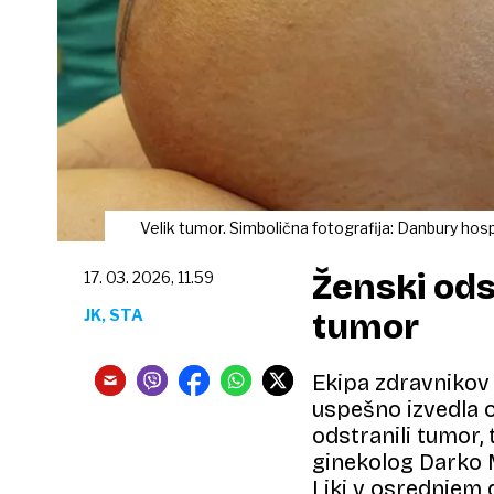
Velik tumor. Simbolična fotografija: Danbury hosp
Ženski ods
17. 03. 2026, 11.59
JK, STA
tumor
Ekipa zdravnikov 
uspešno izvedla o
odstranili tumor, 
ginekolog Darko M
Liki v osrednjem 