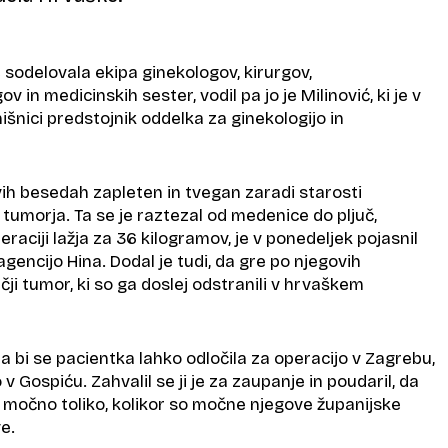
je sodelovala ekipa ginekologov, kirurgov,
v in medicinskih sester, vodil pa jo je Milinović, ki je v
išnici predstojnik oddelka za ginekologijo in
vih besedah zapleten in tvegan zaradi starosti
i tumorja. Ta se je raztezal od medenice do pljuč,
raciji lažja za 36 kilogramov, je v ponedeljek pojasnil
gencijo Hina. Dodal je tudi, da gre po njegovih
čji tumor, ki so ga doslej odstranili v hrvaškem
 da bi se pacientka lahko odločila za operacijo v Zagrebu,
o v Gospiću. Zahvalil se ji je za zaupanje in poudaril, da
 močno toliko, kolikor so močne njegove županijske
e.