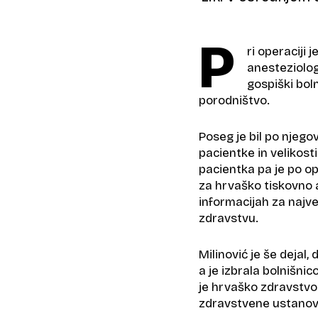
P
ri operaciji 
anesteziologo
gospiški boln
porodništvo.
Poseg je bil po njego
pacientke in velikost
pacientka pa je po ope
za hrvaško tiskovno a
informacijah za najve
zdravstvu.
Milinović je še dejal,
a je izbrala bolnišnic
je hrvaško zdravstvo
zdravstvene ustanov