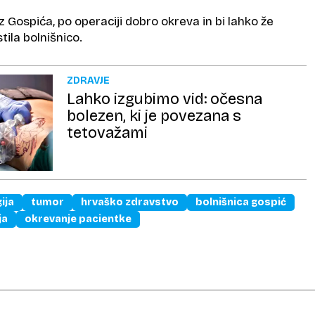
iz Gospića, po operaciji dobro okreva in bi lahko že
tila bolnišnico.
ZDRAVJE
Lahko izgubimo vid: očesna
bolezen, ki je povezana s
tetovažami
ija
tumor
hrvaško zdravstvo
bolnišnica gospić
ja
okrevanje pacientke