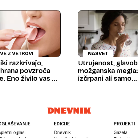
VE Z VETROVI
NASVET
ki razkrivajo,
Utrujenost, glavob
 hrana povzroča
možganska megla:
e. Eno živilo vas bo
izčrpani ali samo
etilo
dehidrirani?
OGLAŠEVANJE
EDICIJE
PROJEKTI
pletni oglasi
Dnevnik
Gazela