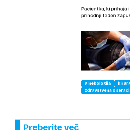
Pacientka, ki prihaja 
prihodnji teden zapus
ginekologija
kirurg
zdravstvena operaci
Preberite več