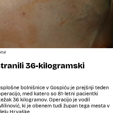
ital
tranili 36-kilogramski
splošne bolnišnice v Gospiću je prejšnji teden
peracijo, med katero so 81-letni pacientki
težak 36 kilogramov. Operacijo je vodil
ilinović, ki je obenem tudi župan tega mesta v
delu Hrvaške.