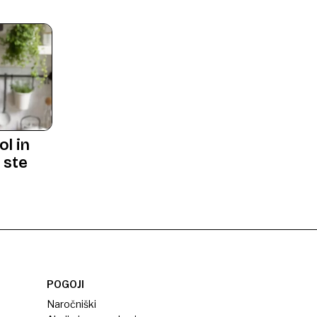
ol in
 ste
POGOJI
Naročniški