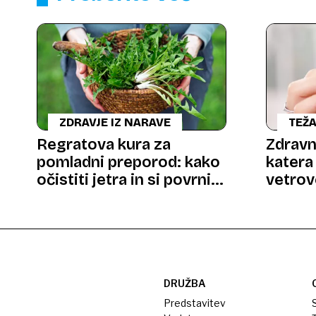
ZDRAVJE IZ NARAVE
TEŽA
Regratova kura za
Zdravni
pomladni preporod: kako
katera
očistiti jetra in si povrniti
vetrov
energijo?
presen
DRUŽBA
Predstavitev
S