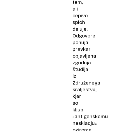
tem,
ali
cepivo
sploh
deluje.
Odgovore
ponuja
pravkar
objavljena
zgodnja
študija
iz
Združenega
kraljestva,
kjer
so
kljub
»antigenskemu
neskladju«
oziroma