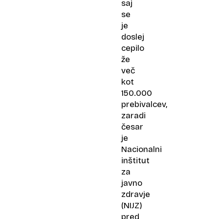
saj
se
je
doslej
cepilo
že
več
kot
150.000
prebivalcev,
zaradi
česar
je
Nacionalni
inštitut
za
javno
zdravje
(NIJZ)
pred