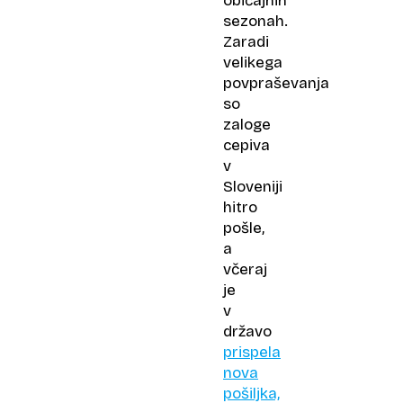
običajnih
sezonah.
Zaradi
velikega
povpraševanja
so
zaloge
cepiva
v
Sloveniji
hitro
pošle,
a
včeraj
je
v
državo
prispela
nova
pošiljka,