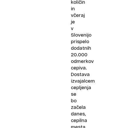
količin
in
včeraj
je
v
Slovenijo
prispelo
dodatnih
20.000
odmerkov
cepiva.
Dostava
izvajalcem
cepljenja
se
bo
začela
danes,
cepilna
mesta