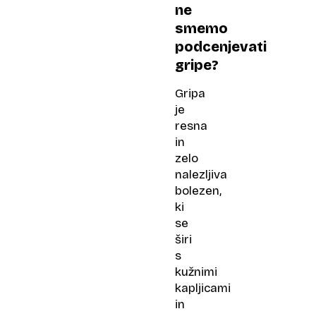
ne
smemo
podcenjevati
gripe?
Gripa
je
resna
in
zelo
nalezljiva
bolezen,
ki
se
širi
s
kužnimi
kapljicami
in