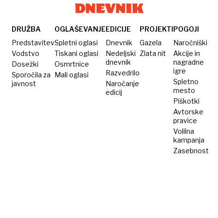
Ko
se
zdravilo
visoka
nam
postaja
cena
vseživljenjska
DRUŽBA
OGLAŠEVANJE
EDICIJE
PROJEKTI
POGOJI
izdelka
terapija
Predstavitev
Spletni oglasi
Dnevnik
Gazela
Naročniški
ni
Vodstvo
Tiskani oglasi
Nedeljski
Zlata nit
Akcije in
dnevnik
nagradne
Dosežki
Osmrtnice
ovira,
igre
Razvedrilo
Sporočila za
Mali oglasi
ampak
Spletno
javnost
Naročanje
največja
mesto
edicij
Piškotki
privlačnost
Avtorske
pravice
Volilna
kampanja
Zasebnost