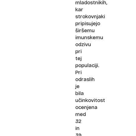
mladostnikih,
kar
strokovnjaki
pripisujejo
širšemu
imunskemu
odzivu
pri
tej
populaciji.
Pri
odraslih
je
bila
učinkovitost
ocenjena
med
32
in
39