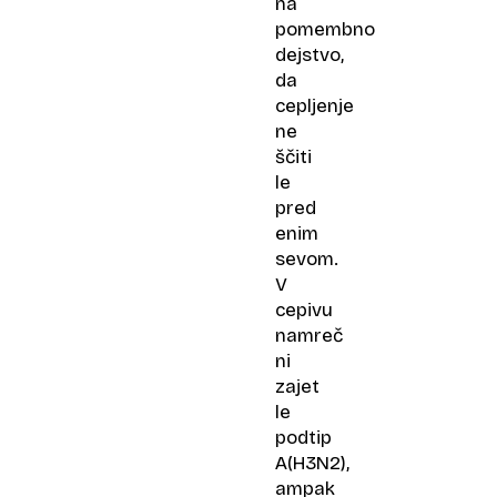
na
pomembno
dejstvo,
da
cepljenje
ne
ščiti
le
pred
enim
sevom.
V
cepivu
namreč
ni
zajet
le
podtip
A(H3N2),
ampak