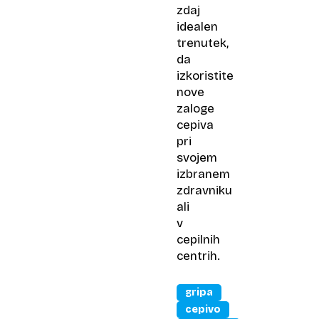
zdaj
idealen
trenutek,
da
izkoristite
nove
zaloge
cepiva
pri
svojem
izbranem
zdravniku
ali
v
cepilnih
centrih.
gripa
cepivo