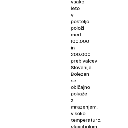
vsako
leto
v
posteljo
položi
med
100.000
in
200.000
prebivalcev
Slovenije.
Bolezen
se
običajno
pokaže
z
mrazenjem,
visoko
temperaturo,
glavobolom