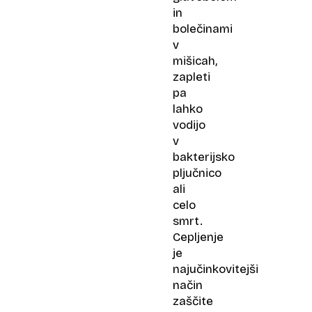
in
bolečinami
v
mišicah,
zapleti
pa
lahko
vodijo
v
bakterijsko
pljučnico
ali
celo
smrt.
Cepljenje
je
najučinkovitejši
način
zaščite