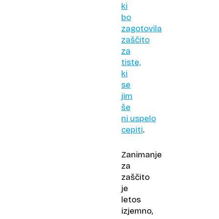
ki
bo
zagotovila
zaščito
za
tiste,
ki
se
jim
še
ni uspelo
cepiti
.
Zanimanje
za
zaščito
je
letos
izjemno,