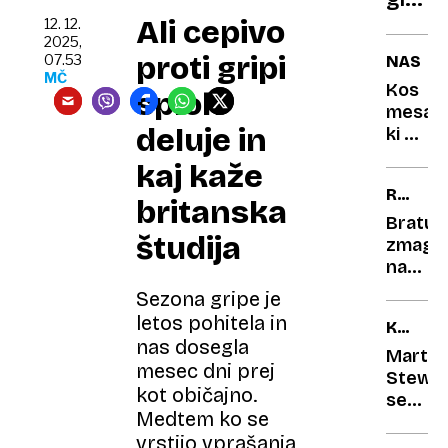
mora
ni
Ali cepivo
dostav
12. 12.
2025,
bila
še
proti gripi
07.53
NASVE
edina
150
MČ
Kos
sploh
tarča
paket
mesa,
vanda
deluje in
ki ga
skoraj
kaj kaže
nihče
RUMEN
ne
britanska
NOVIC
kupuje,
Bratuš
študija
je
zmaga
poceni
na
in
stare
Sezona gripe je
popoln
Ljubelj
letos pohitela in
KULINA
za
Tomaž
nas dosegla
LEGEN
kosilo
Vesel
Marth
mesec dni prej
bo
Stewar
kot običajno.
TV-
se
Medtem ko se
voditelj
bo
vrstijo vprašanja
Domen
po