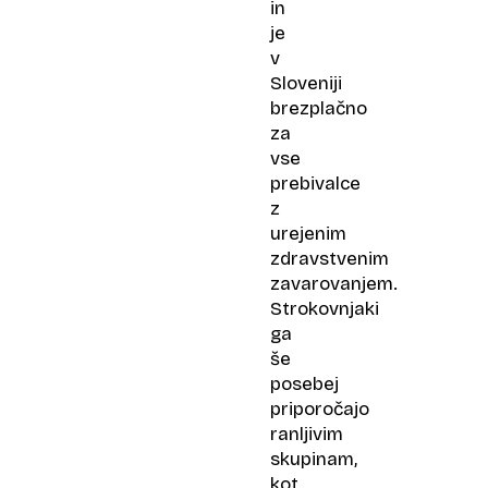
in
je
v
Sloveniji
brezplačno
za
vse
prebivalce
z
urejenim
zdravstvenim
zavarovanjem.
Strokovnjaki
ga
še
posebej
priporočajo
ranljivim
skupinam,
kot