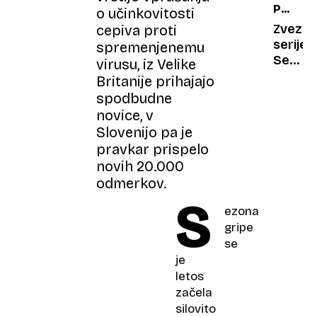
PO
Prevc
o učinkovitosti
smrti
10
si je
kompos
Zvezdn
cepiva proti
LETIH
kupil
na
serije
spremenjenemu
rolex
svojem
Seks
virusu, iz Velike
posest
v
Britanije prihajajo
mestu
spodbudne
Kim
novice, v
Catrall
Slovenijo pa je
se je
pravkar prispelo
poročil
novih 20.000
odmerkov.
S
ezona
gripe
se
je
letos
začela
silovito