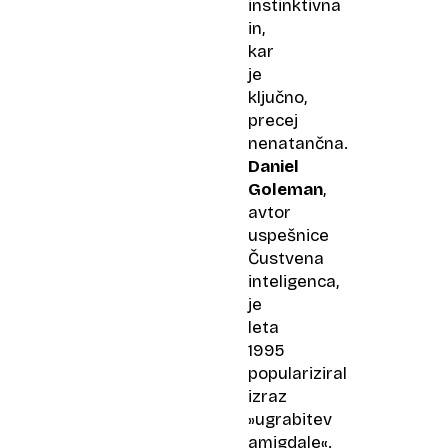
instinktivna
in,
kar
je
ključno,
precej
nenatančna.
Daniel
Goleman
,
avtor
uspešnice
Čustvena
inteligenca,
je
leta
1995
populariziral
izraz
»ugrabitev
amigdale«.