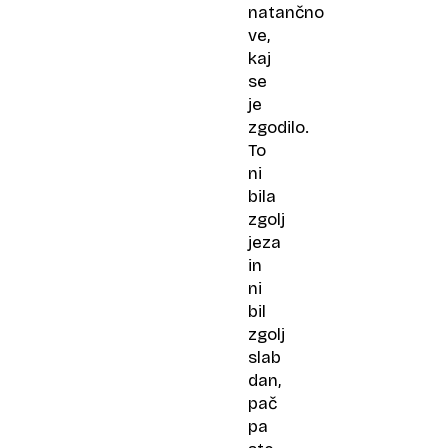
z
natančno
delom
ve,
povezano
kaj
zdravstveno
se
težavo?
je
zgodilo.
To
ni
bila
zgolj
jeza
in
ni
bil
zgolj
slab
dan,
pač
pa