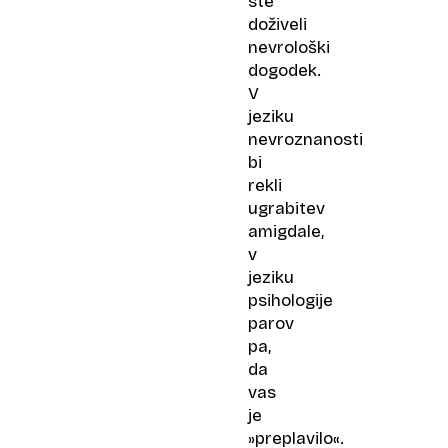
ste
doživeli
nevrološki
dogodek.
V
jeziku
nevroznanosti
bi
rekli
ugrabitev
amigdale,
v
jeziku
psihologije
parov
pa,
da
vas
je
»preplavilo«.