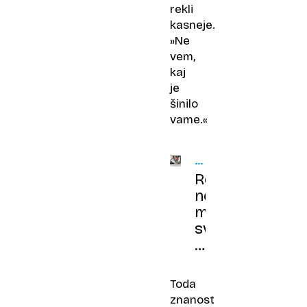
rekli
kasneje.
»Ne
vem,
kaj
je
šinilo
vame.«
ZDRAVNIKOV
NASVET
Res
ne
marate
svojega
dela
ali
gre
Toda
za
znanost