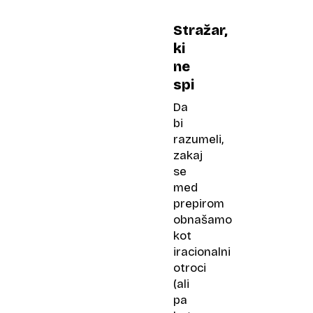
Stražar,
ki
ne
spi
Da
bi
razumeli,
zakaj
se
med
prepirom
obnašamo
kot
iracionalni
otroci
(ali
pa