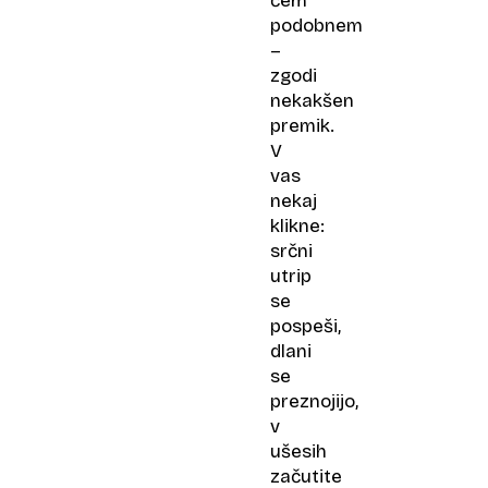
čem
podobnem
–
zgodi
nekakšen
premik.
V
vas
nekaj
klikne:
srčni
utrip
se
pospeši,
dlani
se
preznojijo,
v
ušesih
začutite