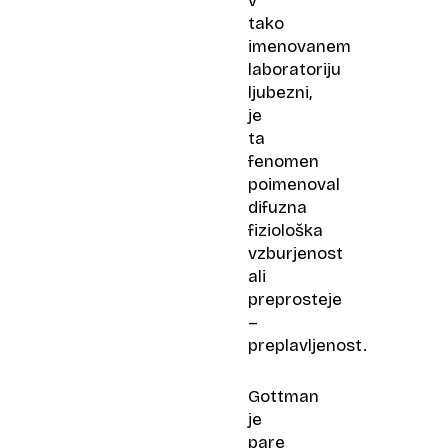
v
tako
imenovanem
laboratoriju
ljubezni,
je
ta
fenomen
poimenoval
difuzna
fiziološka
vzburjenost
ali
preprosteje
–​
preplavljenost.
Gottman
je
pare