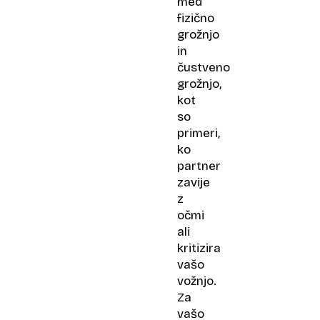
med
fizično
grožnjo
in
čustveno
grožnjo,
kot
so
primeri,
ko
partner
zavije
z
očmi
ali
kritizira
vašo
vožnjo.
Za
vašo