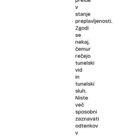
preide
v
stanje
preplavljenosti.
Zgodi
se
nekaj,
čemur
rečejo
tunelski
vid
in
tunelski
sluh.
Niste
več
sposobni
zaznavati
odtenkov
v