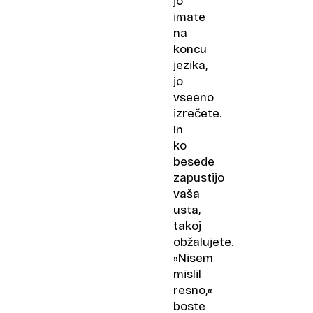
jo
imate
na
koncu
jezika,
jo
vseeno
izrečete.
In
ko
besede
zapustijo
vaša
usta,
takoj
obžalujete.
»Nisem
mislil
resno,«
boste