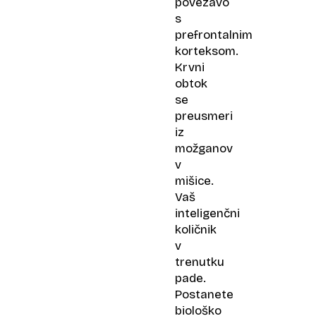
povezavo
s
prefrontalnim
korteksom.
Krvni
obtok
se
preusmeri
iz
možganov
v
mišice.
Vaš
inteligenčni
količnik
v
trenutku
pade.
Postanete
biološko