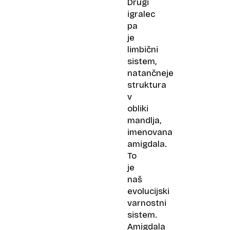
Drugi
igralec
pa
je
limbični
sistem,
natančneje
struktura
v
obliki
mandlja,
imenovana
amigdala.
To
je
naš
evolucijski
varnostni
sistem.
Amigdala