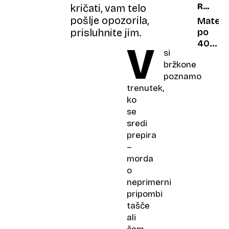
RAZBIJ
kričati, vam telo
polna
prek
PREDS
pošlje opozorila,
štiri
igric
Materi
tisočle
in
prisluhnite jim.
po
omreži
40.
V
si
zlorabi
letu:
bržkone
kar
Zvezdn
poznamo
459
dokazu
otrok
trenutek,
da
ljubez
ko
nima
se
roka
sredi
trajanj
prepira
–
morda
o
neprimerni
pripombi
tašče
ali