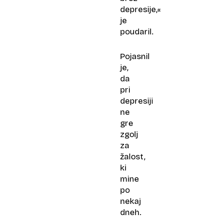
depresije,«
je
poudaril.
Pojasnil
je,
da
pri
depresiji
ne
gre
zgolj
za
žalost,
ki
mine
po
nekaj
dneh.