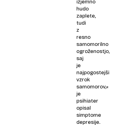
izjemno
hudo
zaplete,
tudi
z
resno
samomorilno
ogroženostjo,
saj
je
najpogostejši
vzrok
samomorov,«
je
psihiater
opisal
simptome
depresije.