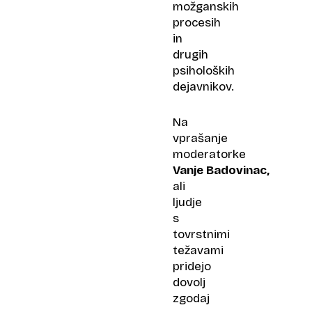
možganskih
procesih
in
drugih
psiholoških
dejavnikov.
Na
vprašanje
moderatorke
Vanje Badovinac,
ali
ljudje
s
tovrstnimi
težavami
pridejo
dovolj
zgodaj