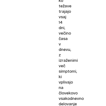
ko
težave
trajajo
vsaj
14
dni,
večino
časa
v
dnevu,
z
izraženimi
več
simptomi,
ki
vplivajo
na
človekovo
vsakodnevno
delovanje