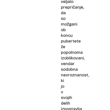
veljalo
prepričanje,
da
so
možgani
ob
koncu
pubertete
že
popolnoma
izoblikovani,
vendar
sodobna
nevroznanost,
ki
jo
v
svojih
delih
izpostavlja