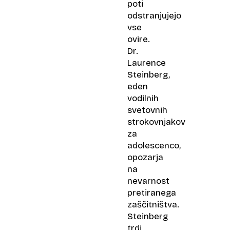
poti
odstranjujejo
vse
ovire.
Dr.
Laurence
Steinberg,
eden
vodilnih
svetovnih
strokovnjakov
za
adolescenco,
opozarja
na
nevarnost
pretiranega
zaščitništva.
Steinberg
trdi,