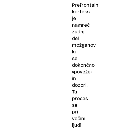
pišejo
Prefrontalni
nova
korteks
pravila
je
mode
namreč
zadnji
del
možganov,
ki
se
dokončno
»poveže«
in
dozori.
Ta
proces
se
pri
večini
ljudi