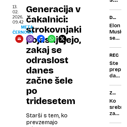
bandi
Klako
Generacija v
13.
02.
Zupan
čakalnici:
2026,
DRUŽB
se
09.42
OMREŽ
Elon
strokovnjaki
je
META
Musk
ČERNOGA
oblek
pojasnjujejo,
se
za
vsem
zakaj se
Kučan
na
RECIKL
Bratu
očeh
odraslost
edina
spremi
Ste
danes
v
preprič
v
digita
da
vijol
začne šele
etnona
praviln
ravnat
po
ZOI
z
tridesetem
MILAN
računi?
Ko
IN
Stroko
srebro
CORTI
pravijo,
zaboli,
Starši s tem, ko
2026
da
zlato
prevzemajo
ne
še