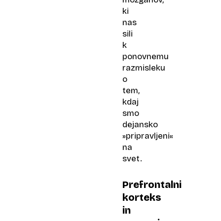
ki
nas
sili
k
ponovnemu
razmisleku
o
tem,
kdaj
smo
dejansko
»pripravljeni«
na
svet.
Prefrontalni
korteks
in