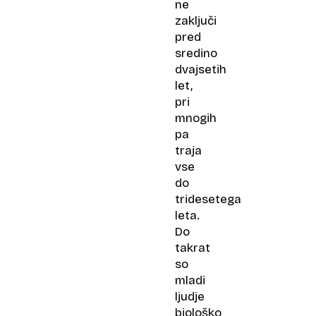
ne
zaključi
pred
sredino
dvajsetih
let,
pri
mnogih
pa
traja
vse
do
tridesetega
leta.
Do
takrat
so
mladi
ljudje
biološko