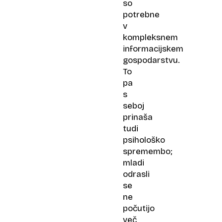
so
potrebne
v
kompleksnem
informacijskem
gospodarstvu.
To
pa
s
seboj
prinaša
tudi
psihološko
spremembo;
mladi
odrasli
se
ne
počutijo
več