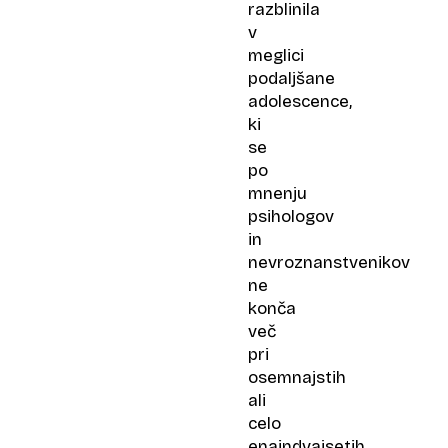
razblinila
v
meglici
podaljšane
adolescence,
ki
se
po
mnenju
psihologov
in
nevroznanstvenikov
ne
konča
več
pri
osemnajstih
ali
celo
enaindvajsetih