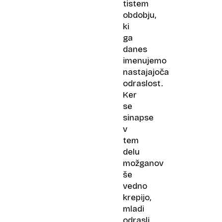
tistem
obdobju,
ki
ga
danes
imenujemo
nastajajoča
odraslost.
Ker
se
sinapse
v
tem
delu
možganov
še
vedno
krepijo,
mladi
odrasli