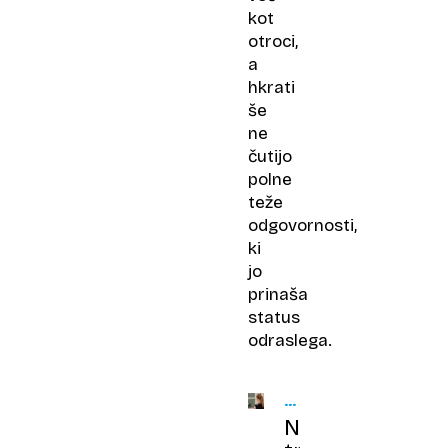
kot
otroci,
a
hkrati
še
ne
čutijo
polne
teže
odgovornosti,
ki
jo
prinaša
status
odraslega.
NA
TIKTOKU
Novi