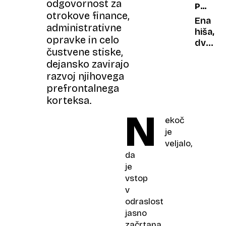
odgovornost za
PRAVNI
bolj
otrokove finance,
NASVE
razvese
Ena
administrativne
Nika
hiša,
opravke in celo
in
dve
čustvene stiske,
prijatel
lastnici
dejansko zavirajo
s
»Lahko
razvoj njihovega
prvimi
sestro
kolajn
'prisili
prefrontalnega
v
korteksa.
zamenj
N
ekoč
oken
in
je
pleska
veljalo,
da
je
vstop
v
odraslost
jasno
začrtana