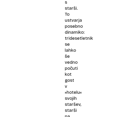
s
starši.
To
ustvarja
posebno
dinamiko:
tridesetletnik
se
lahko
še
vedno
počuti
kot
gost
v
»hotelu«
svojih
staršev,
starši
pa