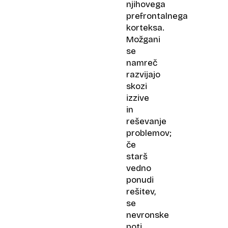
njihovega
prefrontalnega
korteksa.
Možgani
se
namreč
razvijajo
skozi
izzive
in
reševanje
problemov;
če
starš
vedno
ponudi
rešitev,
se
nevronske
poti,