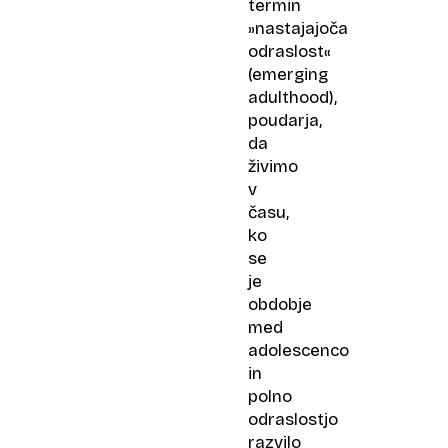
termin
»nastajajoča
odraslost«
(emerging
adulthood),
poudarja,
da
živimo
v
času,
ko
se
je
obdobje
med
adolescenco
in
polno
odraslostjo
razvilo