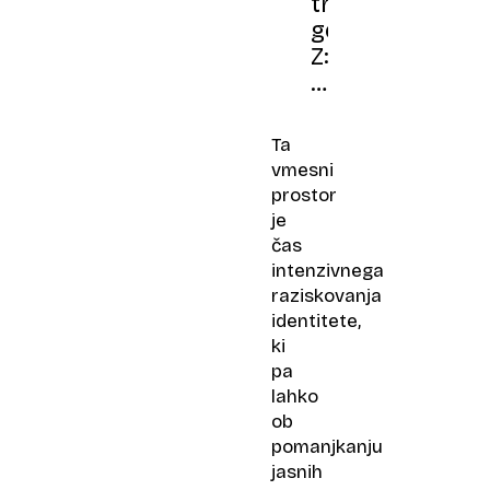
trend
generacije
Z:
starejši
se
zgražajo,
Ta
psihologi
vmesni
pa
prostor
ne
je
čas
intenzivnega
raziskovanja
identitete,
ki
pa
lahko
ob
pomanjkanju
jasnih