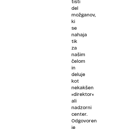
tisti
del
možganov,
ki
se
nahaja
tik
za
našim
čelom
in
deluje
kot
nekakšen
»direktor«
ali
nadzorni
center.
Odgovoren
je