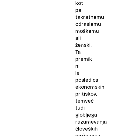
kot
pa
takratnemu
odraslemu
moškemu
ali
ženski.
Ta
premik
ni
le
posledica
ekonomskih
pritiskov,
temveč
tudi
globljega
razumevanja
človeških
možganov,