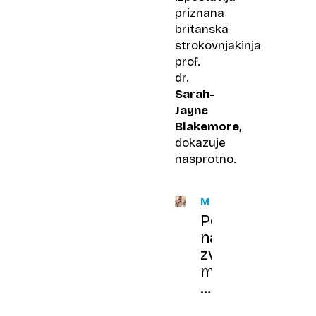
priznana
britanska
strokovnjakinja
prof.
dr.
Sarah-
Jayne
Blakemore
,
dokazuje
nasprotno.
MODA
Personalizacija
namesto
zvestobe:
mladi
kupci,
ki