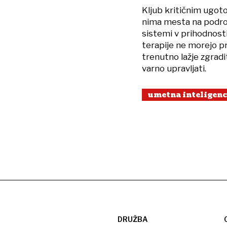
Kljub kritičnim ugoto
nima mesta na področj
sistemi v prihodnosti
terapije ne morejo pri
trenutno lažje zgradi
varno upravljati.
umetna inteligen
DRUŽBA