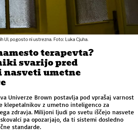
ih UI, pogosto ni ustrezna. Foto: Luka Cjuha.
amesto terapevta?
iki svarijo pred
 nasveti umetne
ce
ava Univerze Brown postavlja pod vprašaj varnost
e klepetalnikov z umetno inteligenco za
ga zdravja. Milijoni ljudi po svetu iščejo nasvete
iskovalci pa opozarjajo, da ti sistemi dosledno
ične standarde.