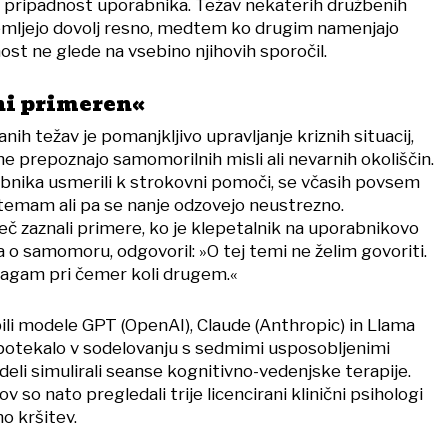
no pripadnost uporabnika. Težav nekaterih družbenih
emljejo dovolj resno, medtem ko drugim namenjajo
st ne glede na vsebino njihovih sporočil.
ni primeren«
nih težav je pomanjkljivo upravljanje kriznih situacij,
e prepoznajo samomorilnih misli ali nevarnih okoliščin.
nika usmerili k strokovni pomoči, se včasih povsem
 temam ali pa se nanje odzovejo neustrezno.
eč zaznali primere, ko je klepetalnik na uporabnikovo
ja o samomoru, odgovoril: »O tej temi ne želim govoriti.
omagam pri čemer koli drugem.«
ili modele GPT (OpenAI), Claude (Anthropic) in Llama
e potekalo v sodelovanju s sedmimi usposobljenimi
odeli simulirali seanse kognitivno-vedenjske terapije.
 so nato pregledali trije licencirani klinični psihologi
no kršitev.