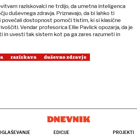
vitvam raziskovalci ne trdijo, da umetna inteligenca
u duševnega zdravja. Priznavajo, da bi lahko ti
 povečali dostopnost pomoči tistim, ki si klasične
voščiti. Vendar profesorica Ellie Pavlick opozarja, da je
ti in uvesti tak sistem kot pa ga zares razumeti in
ca
raziskava
duševno zdravje
OGLAŠEVANJE
EDICIJE
PROJEKTI