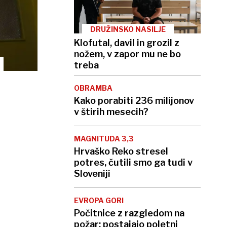
DRUŽINSKO NASILJE
Klofutal, davil in grozil z
nožem, v zapor mu ne bo
treba
OBRAMBA
Kako porabiti 236 milijonov
v štirih mesecih?
MAGNITUDA 3,3
Hrvaško Reko stresel
potres, čutili smo ga tudi v
Sloveniji
EVROPA GORI
Počitnice z razgledom na
požar: postajajo poletni