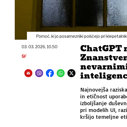
Pomoč, ki jo posamezniki poiščejo pri klepetalnik
ChatGPT n
03. 03. 2026, 10.50
Znanstven
ŠF
nevarnimi
inteligen
Najnovejša razisk
in etičnost uporab
izboljšanje duševne
pri modelih UI, raz
kršijo temeljne et