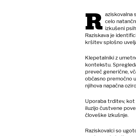
R
aziskovalna 
celo natančn
izkušeni psih
Raziskava je identifi
kršitev splošno uvelj
Klepetalniki z umetn
kontekstu. Spregled
preveč generične, v
občasno premočno usm
njihova napačna oziro
Uporaba trditev, kot 
iluzijo čustvene pov
človeške izkušnje.
Raziskovalci so ugoto