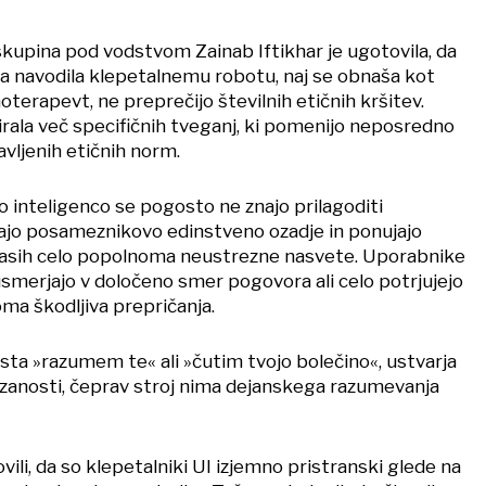
skupina pod vodstvom Zainab Iftikhar je ugotovila, da
a navodila klepetalnemu robotu, naj se obnaša kot
oterapevt, ne preprečijo številnih etičnih kršitev.
cirala več specifičnih tveganj, ki pomenijo neposredno
avljenih etičnih norm.
o inteligenco se pogosto ne znajo prilagoditi
ajo posameznikovo edinstveno ozadje in ponujajo
časih celo popolnoma neustrezne nasvete. Uporabnike
erjajo v določeno smer pogovora ali celo potrjujejo
ma škodljiva prepričanja.
sta »razumem te« ali »čutim tvojo bolečino«, ustvarja
ezanosti, čeprav stroj nima dejanskega razumevanja
vili, da so klepetalniki UI izjemno pristranski glede na