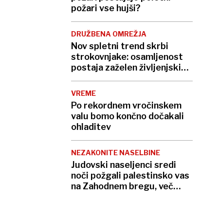
požari vse hujši?
DRUŽBENA OMREŽJA
Nov spletni trend skrbi
strokovnjake: osamljenost
postaja zaželen življenjski
slog
VREME
Po rekordnem vročinskem
valu bomo končno dočakali
ohladitev
NEZAKONITE NASELBINE
Judovski naseljenci sredi
noči požgali palestinsko vas
na Zahodnem bregu, več
ranjenih