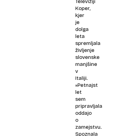
Televiziji
Koper,
kjer
je
dolga
leta
spremljala
življenje
slovenske
manjšine
v
Italiji.
»Petnajst
let
sem
pripravljala
oddajo
o
zamejstvu.
Spoznala