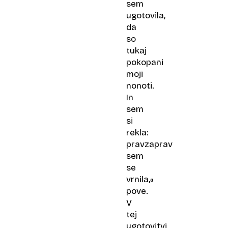
sem
ugotovila,
da
so
tukaj
pokopani
moji
nonoti.
In
sem
si
rekla:
pravzaprav
sem
se
vrnila,«
pove.
V
tej
ugotovitvi