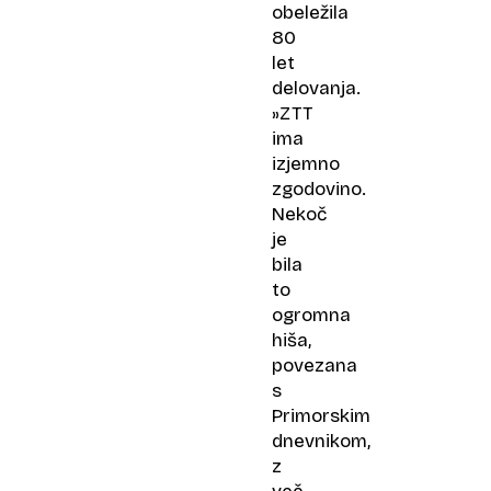
obeležila
80
let
delovanja.
»ZTT
ima
izjemno
zgodovino.
Nekoč
je
bila
to
ogromna
hiša,
povezana
s
Primorskim
dnevnikom,
z