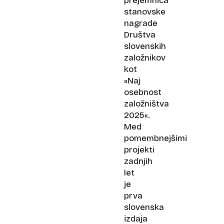
prejemnica
stanovske
nagrade
Društva
slovenskih
založnikov
kot
»Naj
osebnost
založništva
2025«.
Med
pomembnejšimi
projekti
zadnjih
let
je
prva
slovenska
izdaja