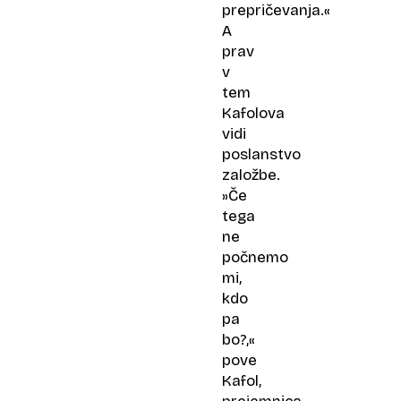
prepričevanja.«
A
prav
v
tem
Kafolova
vidi
poslanstvo
založbe.
»Če
tega
ne
počnemo
mi,
kdo
pa
bo?,«
pove
Kafol,