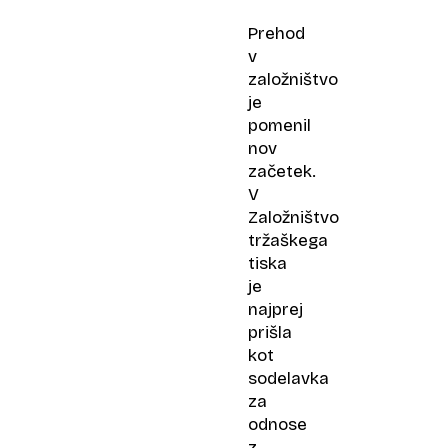
Prehod
v
založništvo
je
pomenil
nov
začetek.
V
Založništvo
tržaškega
tiska
je
najprej
prišla
kot
sodelavka
za
odnose
z