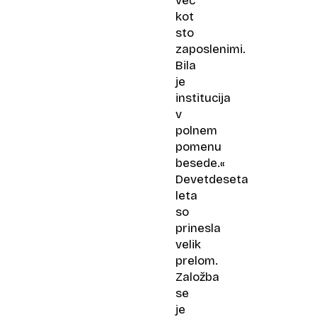
več
kot
sto
zaposlenimi.
Bila
je
institucija
v
polnem
pomenu
besede.«
Devetdeseta
leta
so
prinesla
velik
prelom.
Založba
se
je