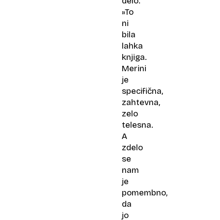
delo.
»To
ni
bila
lahka
knjiga.
Merini
je
specifična,
zahtevna,
zelo
telesna.
A
zdelo
se
nam
je
pomembno,
da
jo