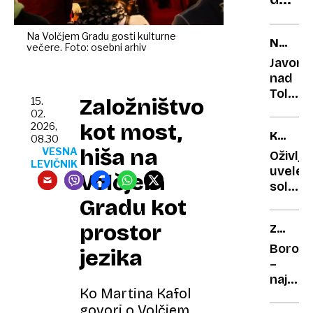
slono
vesolj
tudi
Na Volčjem Gradu gosti kulturne
NEDELJ
večere. Foto: osebni arhiv
Slove
IZLET
Javorc
poma
nad
pri
Tolmin
Založništvo
15.
razkr
v
02.
skriv
objem
kot most,
2026,
KULINA
gozd
gora
08.30
hiša na
TRIKI
VESNA
skrito
Oživlja
LEVIČNIK
svetiš
uvele
Volčjem
miru
solate:
Gradu kot
ne
mečite
prostor
ZDRAV
je
SADJE
stran!
Borovn
jezika
20-
–
minutn
najbolj
Ko
Martina Kafol
trik,
prijatel
govori o Volčjem
ki
naših