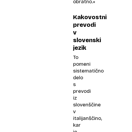
obratno.«
Kakovostni
prevodi
v
slovenski
jezik
To
pomeni
sistematično
delo
s
prevodi
iz
slovenščine
v
italijanščino,
kar
je