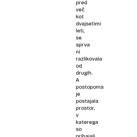
pred
več
kot
dvajsetimi
leti,
se
sprva
ni
razlikovala
od
drugih.
A
postopoma
je
postajala
prostor,
v
katerega
so
prihajali