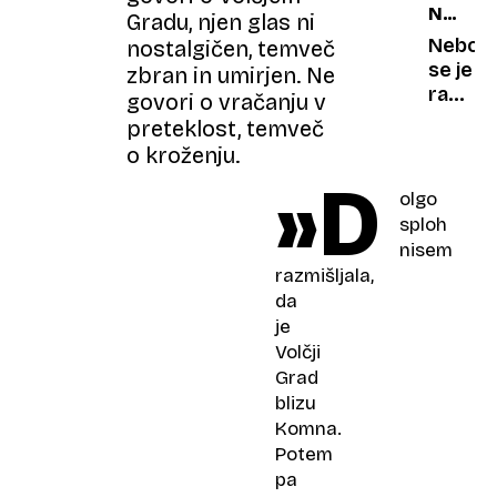
NAJVEČ
povrne
možga
Gradu, njen glas ni
NARAV
hrustlj
Nebo
nostalgičen, temveč
NESRE
se je
zbran in umirjen. Ne
razcep
govori o vračanju v
na
preteklost, temveč
dvoje:
o kroženju.
ta
»D
eksploz
olgo
bi
sploh
lahko
nisem
izbrisa
razmišljala,
pol
da
Sloveni
je
Volčji
Grad
blizu
Komna.
Potem
pa