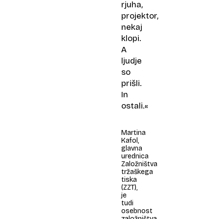
rjuha,
projektor,
nekaj
klopi.
A
ljudje
so
prišli.
In
ostali.«
Martina
Kafol,
glavna
urednica
Založništva
tržaškega
tiska
(ZZT),
je
tudi
osebnost
založništva