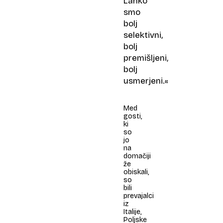
Lahko
smo
bolj
selektivni,
bolj
premišljeni,
bolj
usmerjeni.«
Med
gosti,
ki
so
jo
na
domačiji
že
obiskali,
so
bili
prevajalci
iz
Italije,
Poljske