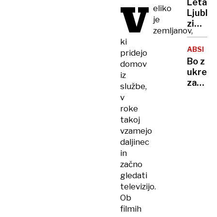
V
Letali
posnet
eliko
Ljublja
zlorab
je
zimski
otrok
zemljanov,
vozni
ki
red
ABSENT
pridejo
in tri
Bo z
domov
nove
ukrepi
iz
destina
za
službe,
omejev
v
še
roke
več
takoj
bolnišk
vzamejo
odsotn
daljinec
in
začno
gledati
televizijo.
Ob
filmih