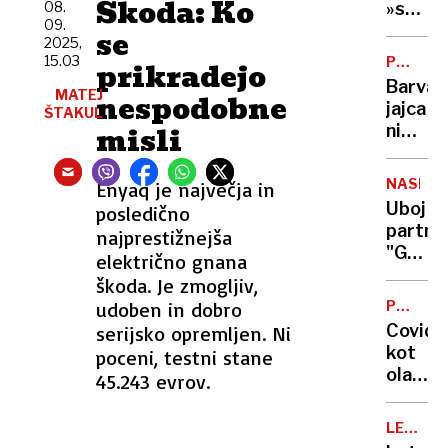
Škoda: Ko
v
08.
»srhlji
09.
Slovenij
zakon?
se
2025,
kje
Vse,
15.03
POTROŠ
prikradejo
jih je
kar
KOTIČE
Barva
največ
MATEJ
morat
nespodobne
jajca
ŠTAKUL
vedeti
misli
ni
o
pomem
refer
glede
o
NASILJE
Enyaq je največja in
kakovo
končan
Uboj
posledično
šteje
življen
partner
najprestižnejša
samo
"Grozil
električno gnana
ena
je,
škoda. Je zmogljiv,
stvar
da
(in
udoben in dobro
POSNET
mi
ZLORAB
to ni
Covid
serijsko opremljen. Ni
bo
lupina)
kot
poceni, testni stane
dojenč
olajšev
45.243 evrov.
izrezal
okolišč
iz
pri
trebuh
LETALS
razpeč
PROME