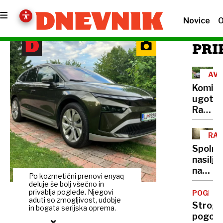
Novice
O
PRI
AVS
Komisi
ugotovi
Racija
na
Peršma
RAZ
domači
Spolno
je
nasilje
bila
nad
nezako
Po kozmetični prenovi enyaq
otroki:
deluje še bolj všečno in
Vse
privablja poglede. Njegovi
POGLOB
aduti so zmogljivost, udobje
več
Strogi
in bogata serijska oprema.
zlorab
pogoji,