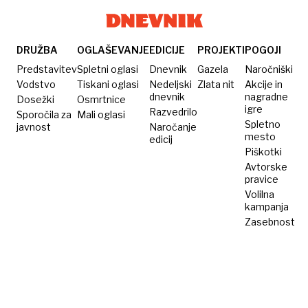
DRUŽBA
OGLAŠEVANJE
EDICIJE
PROJEKTI
POGOJI
Predstavitev
Spletni oglasi
Dnevnik
Gazela
Naročniški
Vodstvo
Tiskani oglasi
Nedeljski
Zlata nit
Akcije in
dnevnik
nagradne
Dosežki
Osmrtnice
igre
Razvedrilo
Sporočila za
Mali oglasi
Spletno
javnost
Naročanje
mesto
edicij
Piškotki
Avtorske
pravice
Volilna
kampanja
Zasebnost