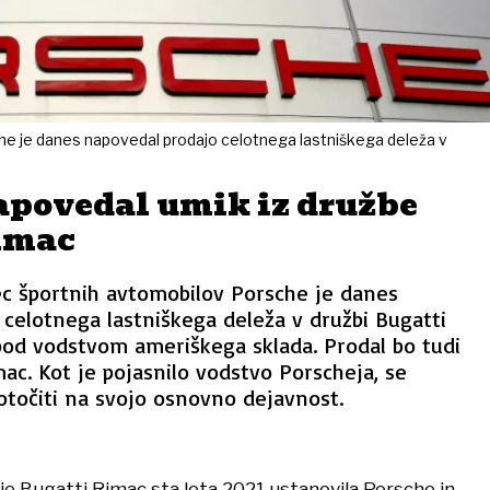
he je danes napovedal prodajo celotnega lastniškega deleža v
apovedal umik iz družbe
imac
ec športnih avtomobilov Porsche je danes
celotnega lastniškega deleža v družbi Bugatti
pod vodstvom ameriškega sklada. Prodal bo tudi
mac. Kot je pojasnilo vodstvo Porscheja, se
točiti na svojo osnovno dejavnost.
e Bugatti Rimac sta leta 2021 ustanovila Porsche in