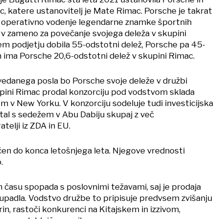
, katere ustanovitelj je Mate Rimac. Porsche je takrat
 operativno vodenje legendarne znamke športnih
v zameno za povečanje svojega deleža v skupini
em podjetju dobila 55-odstotni delež, Porsche pa 45-
ima Porsche 20,6-odstotni delež v skupini Rimac.
edanega posla bo Porsche svoje deleže v družbi
pini Rimac prodal konzorciju pod vodstvom sklada
m v New Yorku. V konzorciju sodeluje tudi investicijska
tal s sedežem v Abu Dabiju skupaj z več
atelji iz ZDA in EU.
jučen do konca letošnjega leta. Njegove vrednosti
.
 času spopada s poslovnimi težavami, saj je prodaja
j upadla. Vodstvo družbe to pripisuje predvsem zvišanju
in, rastoči konkurenci na Kitajskem in izzivom,