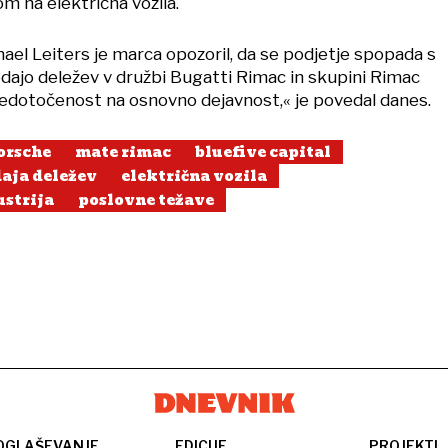
 na električna vozila.
ael Leiters je marca opozoril, da se podjetje spopada s
odajo deležev v družbi Bugatti Rimac in skupini Rimac
edotočenost na osnovno dejavnost,« je povedal danes.
orsche
mate rimac
bluefive capital
aja deležev
električna vozila
strija
poslovne težave
OGLAŠEVANJE
EDICIJE
PROJEKTI