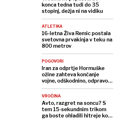
konca tedna tudi do 35
stopinj, dežja ni na vidiku
ATLETIKA
16-letna Živa Remic postala
svetovna prvakinja v teku na
800 metrov
POGOVORI
Iran za odprtje Hormuške
ožine zahteva končanje
vojne, odškodnino, odpravo
sankcij …
VROČINA
Avto, razgret na soncu? S
tem 15-sekundnim trikom
ga boste ohladili hitreje kot
s klimo