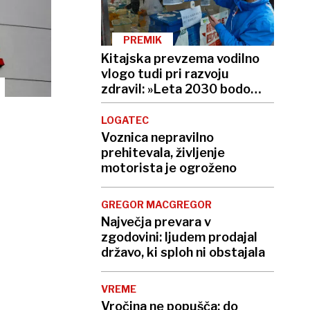
PREMIK
Kitajska prevzema vodilno
vlogo tudi pri razvoju
zdravil: »Leta 2030 bodo
moji tekmeci Kitajci, ne
Merck«
LOGATEC
Voznica nepravilno
prehitevala, življenje
motorista je ogroženo
GREGOR MACGREGOR
Največja prevara v
zgodovini: ljudem prodajal
državo, ki sploh ni obstajala
VREME
Vročina ne popušča: do