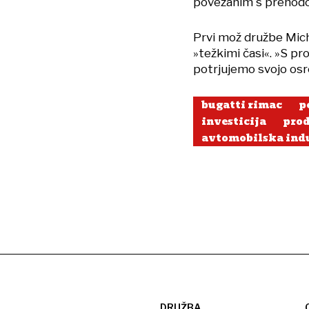
povezanim s prehodom
Prvi mož družbe Mich
»težkimi časi«. »S pr
potrjujemo svojo osr
bugatti rimac
p
investicija
prod
avtomobilska indu
DRUŽBA