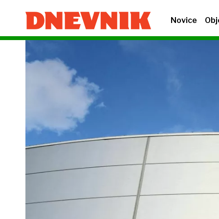
Novice
Obj