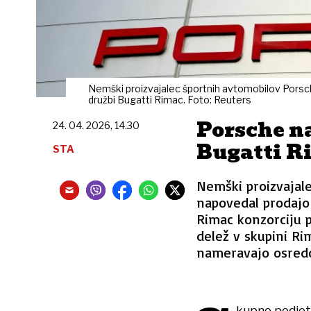
Nemški proizvajalec športnih avtomobilov Porsc
družbi Bugatti Rimac. Foto: Reuters
Porsche n
24. 04. 2026, 14.30
Bugatti R
STA
Nemški proizvajal
napovedal prodajo 
Rimac konzorciju 
delež v skupini Ri
nameravajo osredo
kupno podjetj