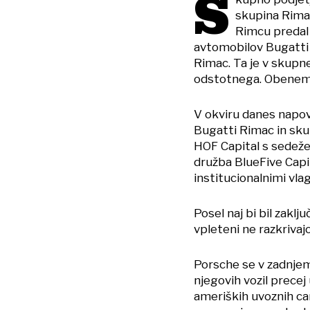
S
skupina Rimac
Rimcu predal
avtomobilov Bugatti 
Rimac. Ta je v skupn
odstotnega. Obenem 
V okviru danes napov
Bugatti Rimac in sku
HOF Capital s sedeže
družba BlueFive Capi
institucionalnimi vlag
Posel naj bi bil zakl
vpleteni ne razkrivajo
Porsche se v zadnjem
njegovih vozil prece
ameriških uvoznih car