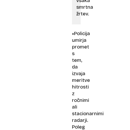
vsaka
smrtna
žrtev.
»Policija
umirja
promet
s
tem,
da
izvaja
meritve
hitrosti
z
ročnimi
ali
stacionarnimi
radarji.
Poleg