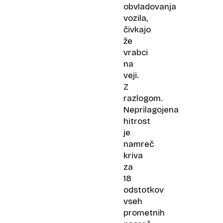
obvladovanja
vozila,
čivkajo
že
vrabci
na
veji.
Z
razlogom.
Neprilagojena
hitrost
je
namreč
kriva
za
18
odstotkov
vseh
prometnih