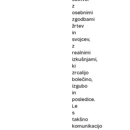
z
osebnimi
zgodbami
žrtev
in
svojcev,
z
realnimi
izkušnjami,
ki
zrcalijo
bolečino,
izgubo
in
posledice.
Le
s
takšno
komunikacijo