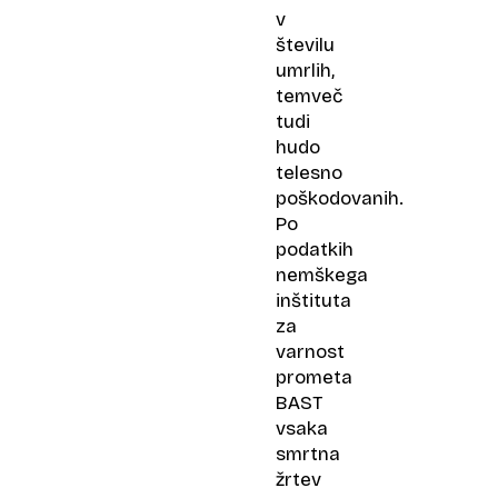
v
številu
umrlih,
temveč
tudi
hudo
telesno
poškodovanih.
Po
podatkih
nemškega
inštituta
za
varnost
prometa
BAST
vsaka
smrtna
žrtev