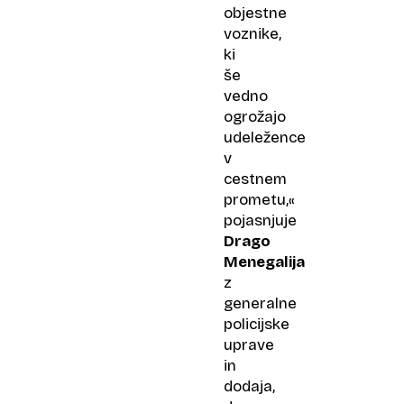
objestne
voznike,
ki
še
vedno
ogrožajo
udeležence
v
cestnem
prometu,«
pojasnjuje
Drago
Menegalija
z
generalne
policijske
uprave
in
dodaja,