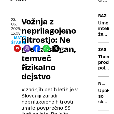
hiše,
dane
RAZISK
leti
Vožnja z
23.
Umetn
med
06.
intelig
neprilagojeno
2025,
zvez
15.08
že
hitrostjo: Ne
MATEJ
spremi
ŠTAKUL
naš
gre za slogan,
ZAGRE
govor
temveč
Thomp
prodal
fizikalno
pol
milijon
dejstvo
vstopni
NEIZKO
zdravn
POTENC
V zadnjih petih letih je v
pa
Upokoj
Sloveniji zaradi
ne bi
so
plačal
neprilagojene hitrosti
skriti
adut
umrlo povprečno 33
Sloveni