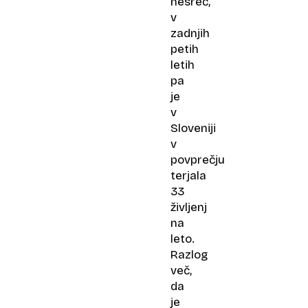
nesreč,
v
zadnjih
petih
letih
pa
je
v
Sloveniji
v
povprečju
terjala
33
življenj
na
leto.
Razlog
več,
da
je