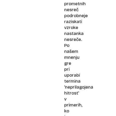
prometnih
nesreč
podrobneje
raziskati
vzroke
nastanka
nesreče.
Po
našem
mnenju
gre
pri
uporabi
termina
'neprilagojena
hitrost'
v
primerih,
ko