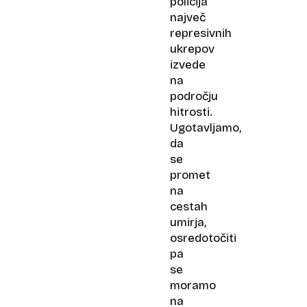
policija
največ
represivnih
ukrepov
izvede
na
področju
hitrosti.
Ugotavljamo,
da
se
promet
na
cestah
umirja,
osredotočiti
pa
se
moramo
na