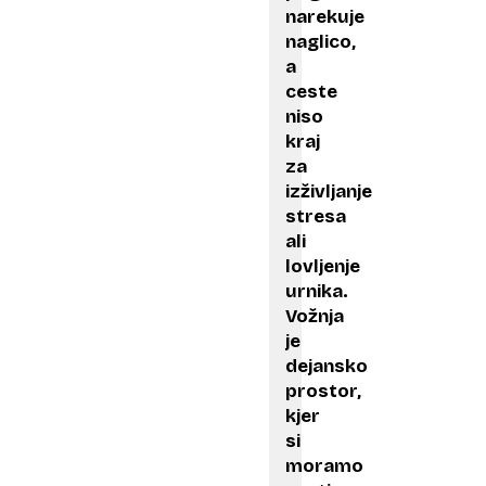
narekuje
naglico,
a
ceste
niso
kraj
za
izživljanje
stresa
ali
lovljenje
urnika.
Vožnja
je
dejansko
prostor,
kjer
si
moramo