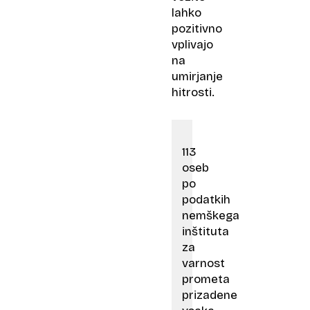
lahko
pozitivno
vplivajo
na
umirjanje
hitrosti.
113 ​
oseb
po
podatkih
nemškega
inštituta
za
varnost
prometa
prizadene