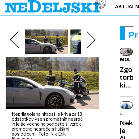
AKTUAL
Pr
MODA
Zgod
torbic
ki
povez
svet
LAURE
Neprilagojena hitrost je kriva za 18
odstotkov vseh prometnih nesreč
SÁNCH
Neko
in je še vedno najpogostejši vzrok
prometne nesreče s hujšimi
je
posledicami. Foto: Nik Erik
čistila
Neubauer