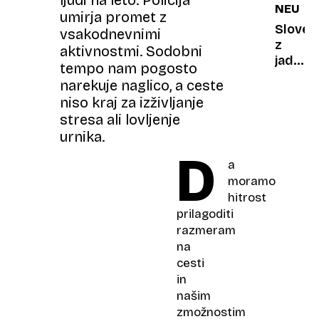
ljudi na leto. Policija
NEURA
za
umirja promet z
reševa
Sloven
vsakodnevnimi
kadrov
z
aktivnostmi. Sodobni
težav
jadrnic
tempo nam pogosto
neura
narekuje naglico, a ceste
podrla
niso kraj za izživljanje
Guinne
stresa ali lovljenje
rekord
urnika.
D
a
moramo
hitrost
prilagoditi
razmeram
na
cesti
in
našim
zmožnostim