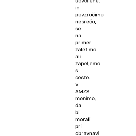
dovoljene,
in
povzročimo
nesrečo,
se
na
primer
zaletimo
ali
zapeljemo
s
ceste.
V
AMZS
menimo,
da
bi
morali
pri
obravnavi