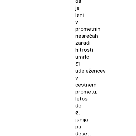
da
je
lani
v
prometnih
nesrečah
zaradi
hitrosti
umrlo
31
udeležencev
v
cestnem
prometu,
letos
do
6.
junija
pa
deset.