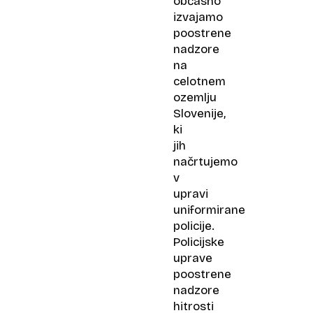
občasno
izvajamo
poostrene
nadzore
na
celotnem
ozemlju
Slovenije,
ki
jih
načrtujemo
v
upravi
uniformirane
policije.
Policijske
uprave
poostrene
nadzore
hitrosti