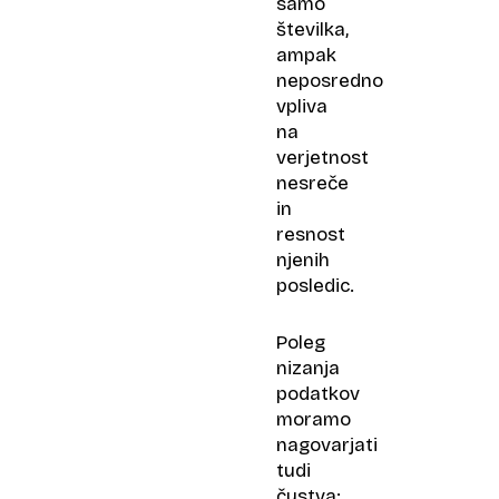
samo
številka,
ampak
neposredno
vpliva
na
verjetnost
nesreče
in
resnost
njenih
posledic.
Poleg
nizanja
podatkov
moramo
nagovarjati
tudi
čustva: