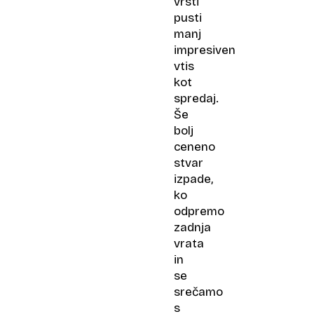
vrsti
pusti
manj
impresiven
vtis
kot
spredaj.
Še
bolj
ceneno
stvar
izpade,
ko
odpremo
zadnja
vrata
in
se
srečamo
s