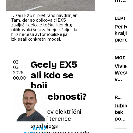
polnil
Dizajn EX5 ni pretirano navdihnjen.
LEPOTA
Tam, kjer so oblikovalci EX5
zaključili delo, je točka, kjer drugi
Perfo
oblikovalci šele začnejo z željo, da
kraljice
bi iz nečesa avtomobilskega
izklesali konkretni model.
pierci
MODA
Geely EX5
02.
Vivien
03.
ali kdo se
Westw
2026,
00.00
v
boji
Muzeju
Bowes
posebnosti?
REKREA
/
Jubilejn
ŠKRAP
Geelyjev električni
tek
cestni terenec
po
škrapa
srednjega
ALJAŽ
z
velikostnega razreda