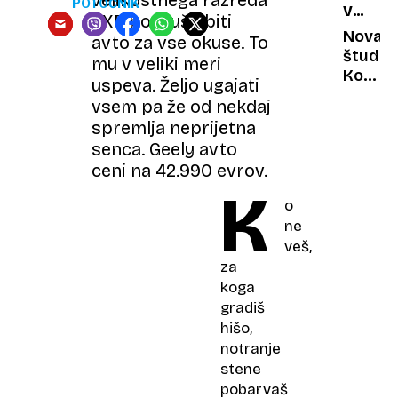
POTOČNIK
VEČNE
dobrod
EX5 poskuša biti
KEMIKA
noto
Nova
avto za vse okuse. To
študija
mu v veliki meri
Ko
uspeva. Željo ugajati
dopoln
vsem pa že od nekdaj
50
spremlja neprijetna
let,
senca. Geely avto
se
ceni na 42.990 evrov.
moški
K
starajo
o
hitreje
ne
od
veš,
žensk
za
koga
gradiš
hišo,
notranje
stene
pobarvaš