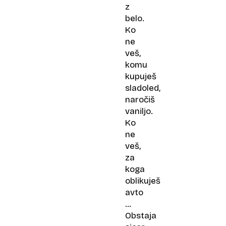
z
belo.
Ko
ne
veš,
komu
kupuješ
sladoled,
naročiš
vaniljo.
Ko
ne
veš,
za
koga
oblikuješ
avto
…
Obstaja