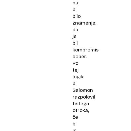
naj
bi
bilo
znamenje,
da
je
bil
kompromis
dober.
Po
tej
logiki
bi
Salomon
razpolovil
tistega
otroka,
če
bi
le