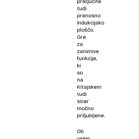
priključite
tudi
prenosno
indukcijsko
ploščo.
Gre
za
zanimive
funkcije,
ki
so
na
Kitajskem
tudi
sicer
močno
priljubljene.
Ob
vsem