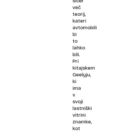
sicer
več
teorij,
kateri
avtomobili
bi
to
lahko
bili.
Pri
kitajskem
Geelyju,
ki
ima
v
svoji
lastniški
vitrini
znamke,
kot