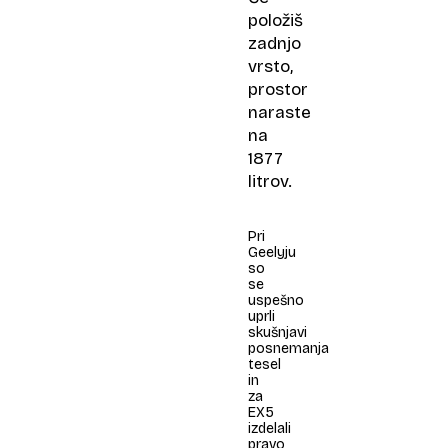
položiš
zadnjo
vrsto,
prostor
naraste
na
1877
litrov.
Pri
Geelyju
so
se
uspešno
uprli
skušnjavi
posnemanja
tesel
in
za
EX5
izdelali
pravo