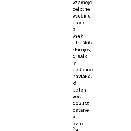
vzamejo
celotne
vsebine
omar
ali
vseh
otroških
skirojev,
drsalk
in
podobne
navlake,
ki
potem
ves
dopust
ostane
v
avtu.
Če