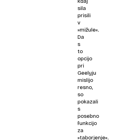
kdaj
sila
prisili
v
»mižule«.
Da
s
to
opcijo
pri
Geelyju
mislijo
resno,
so
pokazali
s
posebno
funkcijo
za
»taborjenje«.