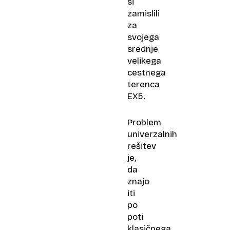
si
zamislili
za
svojega
srednje
velikega
cestnega
terenca
EX5.
Problem
univerzalnih
rešitev
je,
da
znajo
iti
po
poti
klasičnega