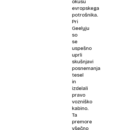
okusu
evropskega
potrošnika.
Pri
Geelyju
so
se
uspešno
uprli
skušnjavi
posnemanja
tesel
in
izdelali
pravo
vozniško
kabino.
Ta
premore
všečno