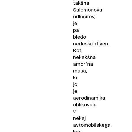
takšna
Salomonova
odločitev,
je
pa
bledo
nedeskriptiven.
Kot
nekakšna
amorfna
masa,
ki
jo
je
aerodinamika
oblikovala
v
nekaj
avtomobilskega.
Ima