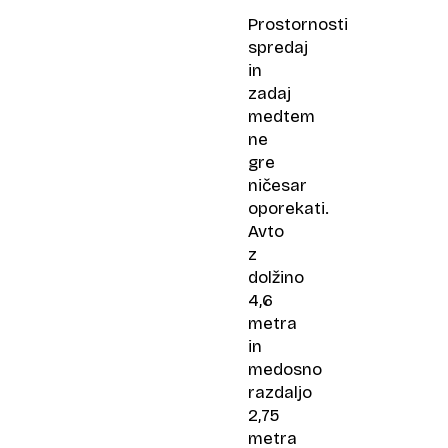
Prostornosti
spredaj
in
zadaj
medtem
ne
gre
ničesar
oporekati.
Avto
z
dolžino
4,6
metra
in
medosno
razdaljo
2,75
metra