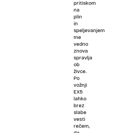
pritiskom
na
plin
in
speljevanjem
me
vedno
znova
spravlja
ob
živce.
Po
vožnji
EX5
lahko
brez
slabe
vesti
rečem,
da