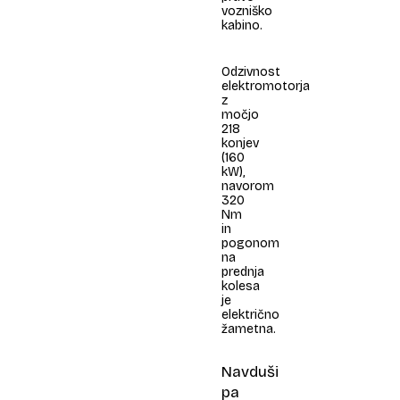
vozniško
kabino.
Odzivnost
elektromotorja
z
močjo
218
konjev
(160
kW),
navorom
320
Nm
in
pogonom
na
prednja
kolesa
je
električno
žametna.
Navduši
pa