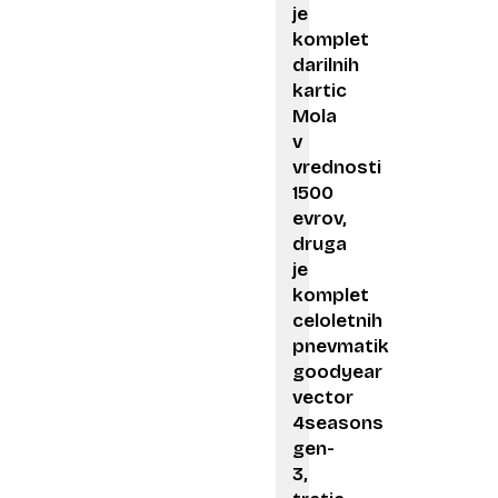
je
komplet
darilnih
kartic
Mola
v
vrednosti
1500
evrov,
druga
je
komplet
celoletnih
pnevmatik
goodyear
vector
4seasons
gen-
3,