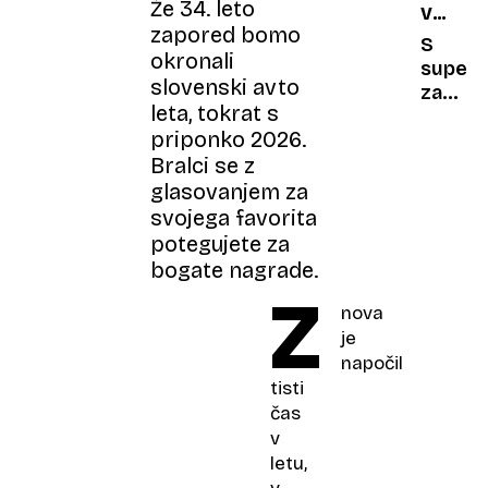
Že 34. leto
VELIKI
Areno
za
zapored bomo
ZASLUŽ
Stožic
zdravj
S
okronali
vašeg
superp
slovenski avto
ljublje
zasluži
leta, tokrat s
tudi
600.0
priponko 2026.
pozimi
evrov:
Bralci se z
bogat
prijatel
glasovanjem za
so ji
svojega favorita
povse
potegujete za
zaupal
bogate nagrade.
Z
nova
je
napočil
tisti
čas
v
letu,