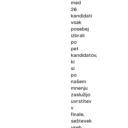
med
26
kandidati
vsak
posebej
izbrali
po
pet
kandidatov,
ki
si
po
našem
mnenju
zaslužijo
uvrstitev
v
finale,
seštevek
vseh