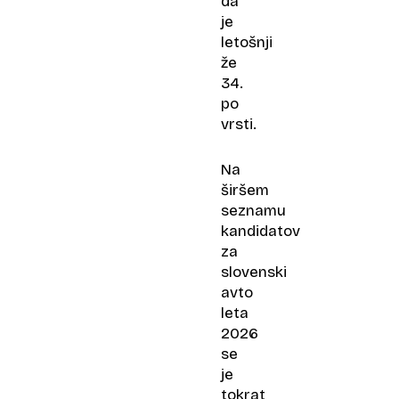
da
je
letošnji
že
34.
po
vrsti.
Na
širšem
seznamu
kandidatov
za
slovenski
avto
leta
2026
se
je
tokrat