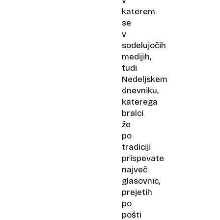
v
katerem
se
v
sodelujočih
medijih,
tudi
Nedeljskem
dnevniku,
katerega
bralci
že
po
tradiciji
prispevate
največ
glasovnic,
prejetih
po
pošti