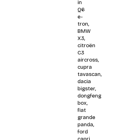
in
Q6
e-
tron,
BMW
X3,
citroën
C3
aircross,
cupra
tavascan,
dacia
bigster,
dongfeng
box,
fiat
grande
panda,
ford
capri,