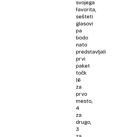
svojega
favorita,
sešteti
glasovi
pa
bodo
nato
predstavljali
prvi
paket
točk
(6
za
prvo
mesto,
4
za
drugo,
3
za