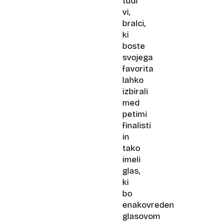
tudi
vi,
bralci,
ki
boste
svojega
favorita
lahko
izbirali
med
petimi
finalisti
in
tako
imeli
glas,
ki
bo
enakovreden
glasovom