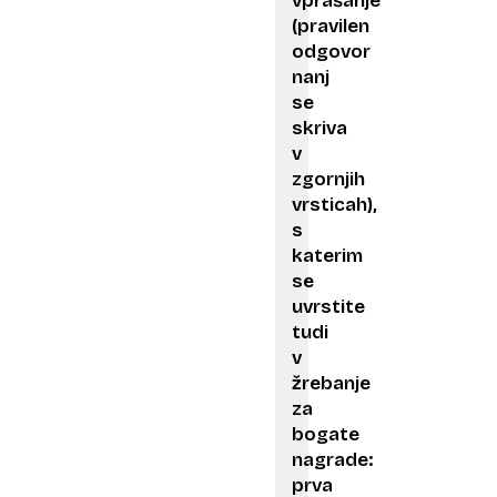
vprašanje
(pravilen
odgovor
nanj
se
skriva
v
zgornjih
vrsticah),
s
katerim
se
uvrstite
tudi
v
žrebanje
za
bogate
nagrade:
prva