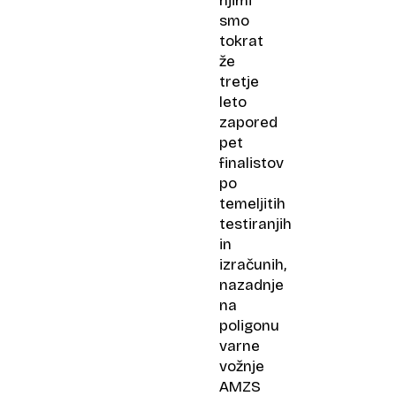
njimi
smo
tokrat
že
tretje
leto
zapored
pet
finalistov
po
temeljitih
testiranjih
in
izračunih,
nazadnje
na
poligonu
varne
vožnje
AMZS