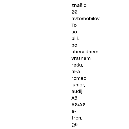
znašlo
26
avtomobilov.
To
so
bili,
po
abecednem
vrstnem
redu,
alfa
romeo
junior,
audiji
A5,
A6/A6
e-
tron,
Q5