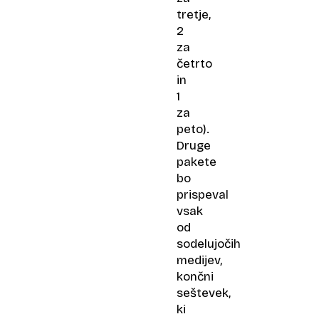
tretje,
2
za
četrto
in
1
za
peto).
Druge
pakete
bo
prispeval
vsak
od
sodelujočih
medijev,
končni
seštevek,
ki