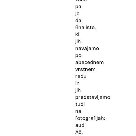
pa
je
dal
finaliste,
ki
jih
navajamo
po
abecednem
vrstnem
redu
in
jih
predstavljamo
tudi
na
fotografijah:
audi
A5,