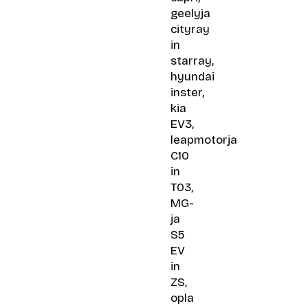
geelyja
cityray
in
starray,
hyundai
inster,
kia
EV3,
leapmotorja
C10
in
T03,
MG-
ja
S5
EV
in
ZS,
opla