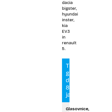
dacia
bigster,
hyundai
inster,
kia
EV3
in
renault
5.
Tiskane
glasovnice
do
8.
januarja
Glasovnice,