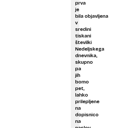
prva
je
bila objavljena
v
sredini
tiskani
številki
Nedeljskega
dnevnika,
skupno
pa
jih
bomo
pet,
lahko
prilepljene
na
dopisnico
na
naslov