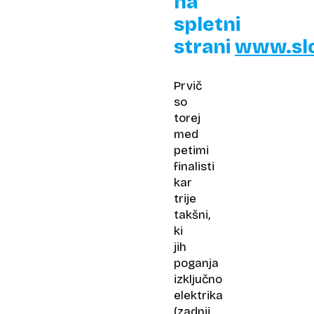
na
spletni
strani
www.slo
Prvič
so
torej
med
petimi
finalisti
kar
trije
takšni,
ki
jih
poganja
izključno
elektrika
(zadnji