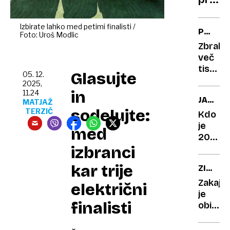
insta
ali
preve
Izbirate lahko med petimi finalisti /
PES
Foto: Uroš Modlic
zrela?
INDY
Zbrali
več
tisoč
Glasujte
05. 12.
podpis
2025,
da bi
in
11.24
JAKOV
oskarj
MATJAŽ
sodelujte:
JOZINO
TERZIČ
podelil
Kdo
psu
je
med
20-
izbranci
letnik,
ki je
kar trije
ZIMSK
v eni
NEGA
uri
Zakaj
električni
PSA
prodal
je
finalisti
10.000
obisk
kart
frizerj
za
nujen