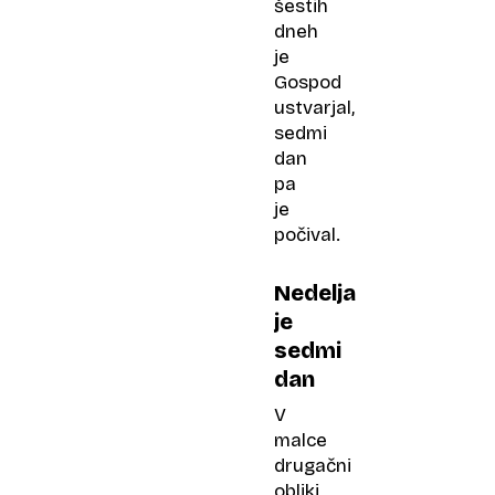
šestih
dneh
je
Gospod
ustvarjal,
sedmi
dan
pa
je
počival.
Nedelja
je
sedmi
dan
V
malce
drugačni
obliki