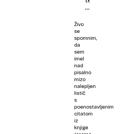
temne
zelenjave
je
lahko
Živo
preveč
se
in
spomnim,
zakaj
da
sem
imel
nad
pisalno
mizo
nalepljen
listič
s
poenostavljenim
citatom
iz
knjige