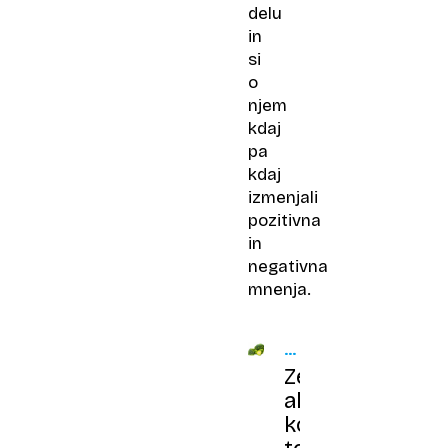
delu
in
si
o
njem
kdaj
pa
kdaj
izmenjali
pozitivna
in
negativna
mnenja.
ZDRAVA
DRŽA
Zeleni
alarm:
koliko