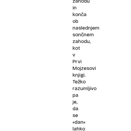
zahodu
in
konča
ob
naslednjem
sončnem
zahodu,
kot
v
Prvi
Mojzesovi
knjigi.
Težko
razumljivo
pa
je,
da
se
»dan«
lahko