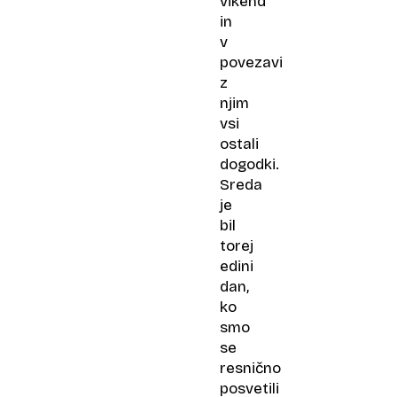
vikend
in
v
povezavi
z
njim
vsi
ostali
dogodki.
Sreda
je
bil
torej
edini
dan,
ko
smo
se
resnično
posvetili