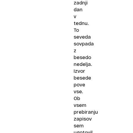
zadnji
dan
v
tednu.
To
seveda
sovpada
z
besedo
nedelja.
Izvor
besede
pove
vse.
Ob
vsem
prebiranju
zapisov
sem
ugotovil,