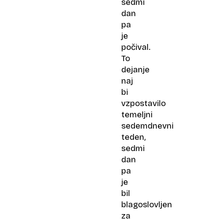
sedmi
dan
pa
je
počival.
To
dejanje
naj
bi
vzpostavilo
temeljni
sedemdnevni
teden,
sedmi
dan
pa
je
bil
blagoslovljen
za