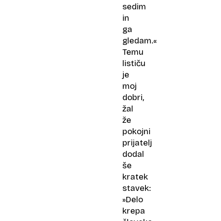
sedim
in
ga
gledam.«
Temu
lističu
je
moj
dobri,
žal
že
pokojni
prijatelj
dodal
še
kratek
stavek:
»Delo
krepa