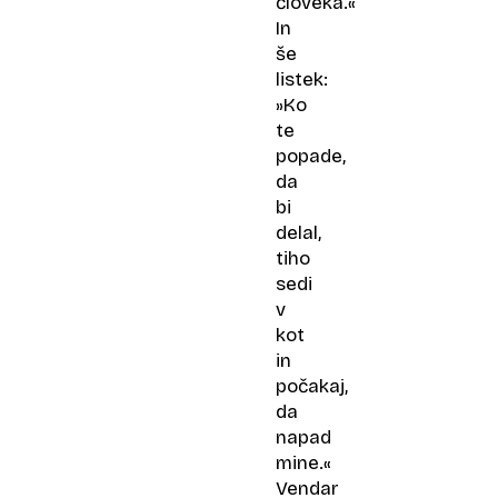
človeka.«
In
še
listek:
»Ko
te
popade,
da
bi
delal,
tiho
sedi
v
kot
in
počakaj,
da
napad
mine.«
Vendar