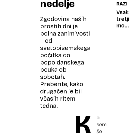
nedelje
RAZISK
poletni
čas
Vsak
Zgodovina naših
ponek
tretji
že
moški
prostih dni je
to
genera
polna zanimivosti
nedelj
Z
– od
pravi,
svetopisemskega
da
počitka do
mora
popoldanskega
biti
pouka ob
ženska
sobotah.
pokorn
Preberite, kako
drugačen je bil
včasih ritem
tedna.
K
o
sem
še