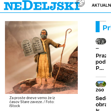
AKTUAL
Pr
ČRNO-
BELO
Prazn
pod
Ponc
in
Vitra
bogat
ZGODO
zgodo
Sede
Za proste dneve vemo že iz
slove
časov Stare zaveze. / Foto:
obraz
smuč
iStock
Irana: