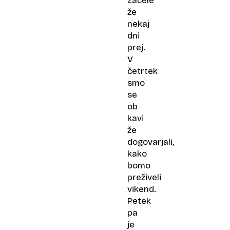
začele
že
nekaj
dni
prej.
V
četrtek
smo
se
ob
kavi
že
dogovarjali,
kako
bomo
preživeli
vikend.
Petek
pa
je