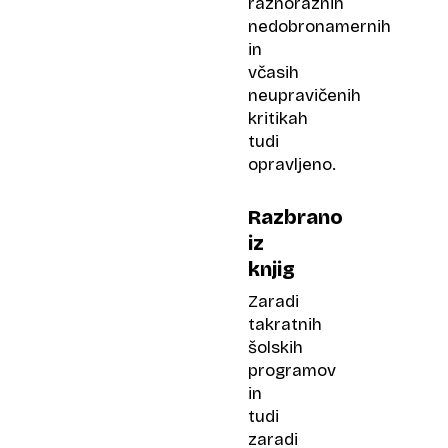
raznoraznih
nedobronamernih
in
včasih
neupravičenih
kritikah
tudi
opravljeno.
Razbrano
iz
knjig
Zaradi
takratnih
šolskih
programov
in
tudi
zaradi