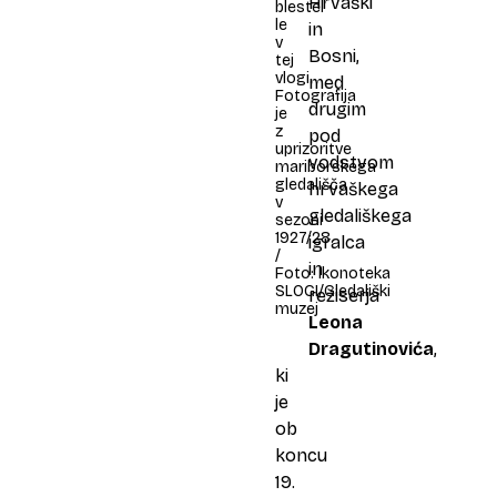
Hrvaški
blestel
le
in
v
Bosni,
tej
vlogi.
med
Fotografija
drugim
je
z
pod
uprizoritve
vodstvom
mariborskega
gledališča
hrvaškega
v
gledališkega
sezoni
1927/28.
igralca
/
in
Foto: Ikonoteka
SLOGI/Gledališki
režiserja
muzej
Leona
Dragutinovića
,
ki
je
ob
koncu
19.