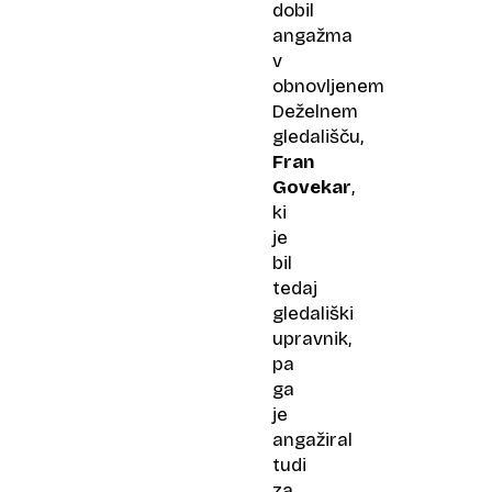
dobil
angažma
v
obnovljenem
Deželnem
gledališču,
Fran
Govekar
,
ki
je
bil
tedaj
gledališki
upravnik,
pa
ga
je
angažiral
tudi
za