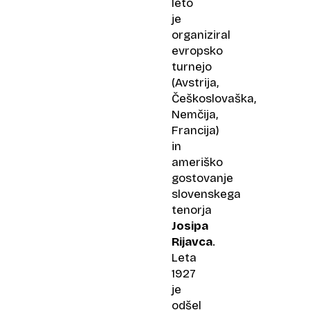
leto
je
organiziral
evropsko
turnejo
(Avstrija,
Češkoslovaška,
Nemčija,
Francija)
in
ameriško
gostovanje
slovenskega
tenorja
Josipa
Rijavca
.
Leta
1927
je
odšel