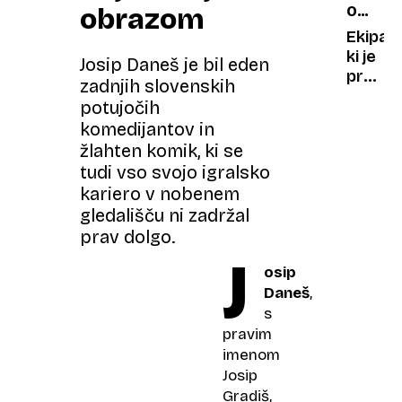
obrazom
OSEM
v
OSEBN
kvizu
Ekipa,
LETA
ponuj
ki je
Josip Daneš je bil eden
nekaj
prvič
zadnjih slovenskih
boljšeg
presad
potujočih
protiz
ledvic
komedijantov in
s
žlahten komik, ki se
pomoč
tudi vso svojo igralsko
robota
kariero v nobenem
Največ
gledališču ni zadržal
darilo
je
prav dolgo.
podarj
J
osip
življenj
Daneš
,
s
pravim
imenom
Josip
Gradiš,