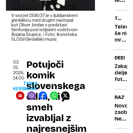
je
e-
V sezoni 1936/37 je v ljubljanskem
TV
gledališču med drugim nastopal
avto
TE
kot Oliver Jordan v predstavi
Televiz
potre
Simfonija pod režijskim vodstvom
GLEDA
še ni
Bojana Stupice. / Foto: Ikonoteka
popra
SLOGI/Gledališki muzej
mrtva:
bateri
to
lastni
so
DEEPF
prese
oddaje
Potujoči
03.
nad
ki
Zakaj
01.
Sloven
komik
deljenj
2026,
stroš
14.00
še
fotogra
slovenskega
TANJA
vedno
otrok
KERŠMANC
prikuje
v
odra, ki je
RAZVED
pred
dobi
smeh
zaslon
umetn
Novole
inteli
zaoblj
izvabljal z
ni
Ne,
več
mi
najresnejšim
nedolž
vam