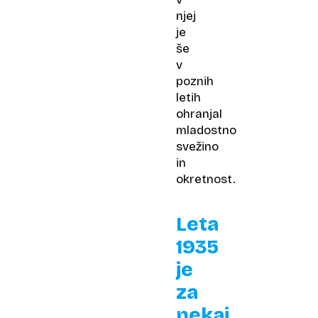
njej
je
še
v
poznih
letih
ohranjal
mladostno
svežino
in
okretnost.
Leta
1935
je
za
nekaj