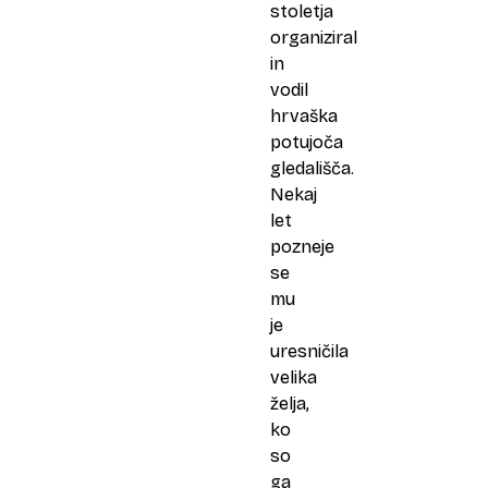
stoletja
organiziral
in
vodil
hrvaška
potujoča
gledališča.
Nekaj
let
pozneje
se
mu
je
uresničila
velika
želja,
ko
so
ga