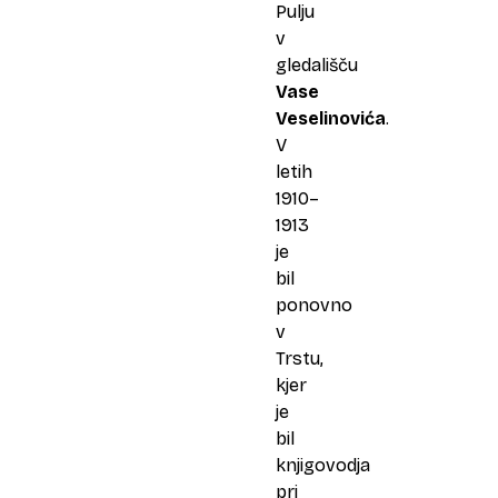
Pulju
v
gledališču
Vase
Veselinovića
.
V
letih
1910–
1913
je
bil
ponovno
v
Trstu,
kjer
je
bil
knjigovodja
pri