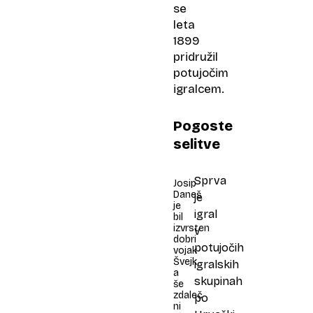
se
leta
1899
pridružil
potujočim
igralcem.
Pogoste
selitve
Sprva
Josip
Daneš
je
je
igral
bil
izvrsten
v
dobri
potujočih
vojak
Švejk,
igralskih
a
skupinah
še
zdaleč
po
ni