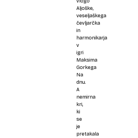
vlogo
Aljoške,
veseljaškega
čevljarčka
in
harmonikarja
v
igri
Maksima
Gorkega
Na
dnu.
A
nemirna
kri,
ki
se
je
pretakala