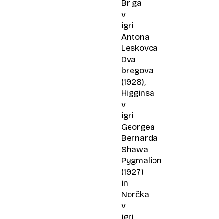
Briga
v
igri
Antona
Leskovca
Dva
bregova
(1928),
Higginsa
v
igri
Georgea
Bernarda
Shawa
Pygmalion
(1927)
in
Norčka
v
igri