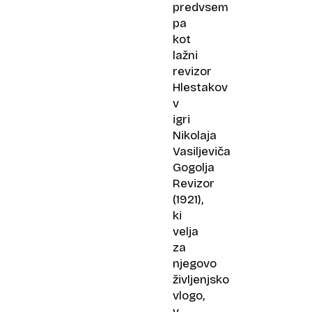
predvsem
pa
kot
lažni
revizor
Hlestakov
v
igri
Nikolaja
Vasiljeviča
Gogolja
Revizor
(1921),
ki
velja
za
njegovo
življenjsko
vlogo,
v