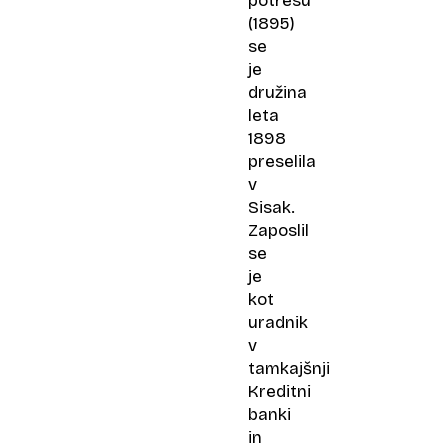
potresu
(1895)
se
je
družina
leta
1898
preselila
v
Sisak.
Zaposlil
se
je
kot
uradnik
v
tamkajšnji
Kreditni
banki
in