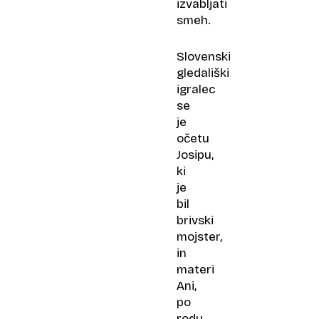
izvabljati
smeh.
Slovenski
gledališki
igralec
se
je
očetu
Josipu,
ki
je
bil
brivski
mojster,
in
materi
Ani,
po
rodu