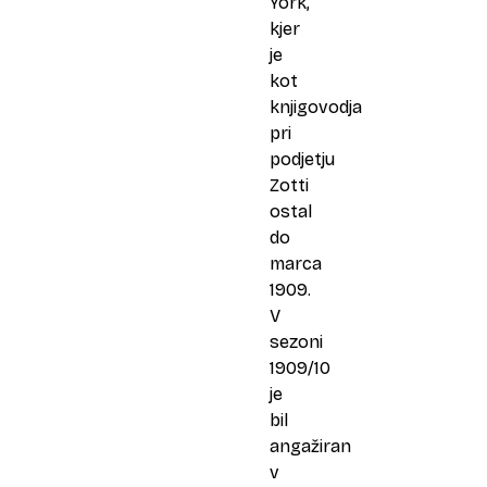
York,
kjer
je
kot
knjigovodja
pri
podjetju
Zotti
ostal
do
marca
1909.
V
sezoni
1909/10
je
bil
angažiran
v