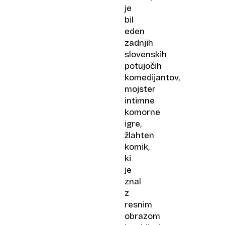
je
bil
eden
zadnjih
slovenskih
potujočih
komedijantov,
mojster
intimne
komorne
igre,
žlahten
komik,
ki
je
znal
z
resnim
obrazom