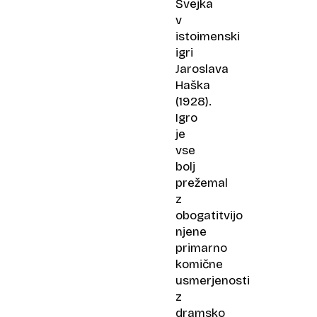
Švejka
v
istoimenski
igri
Jaroslava
Haška
(1928).
Igro
je
vse
bolj
prežemal
z
obogatitvijo
njene
primarno
komične
usmerjenosti
z
dramsko