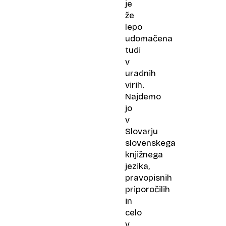
je
že
lepo
udomačena
tudi
v
uradnih
virih.
Najdemo
jo
v
Slovarju
slovenskega
knjižnega
jezika,
pravopisnih
priporočilih
in
celo
v