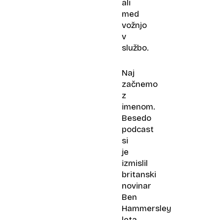
ali
med
vožnjo
v
službo.
Naj
začnemo
z
imenom.
Besedo
podcast
si
je
izmislil
britanski
novinar
Ben
Hammersley
leta