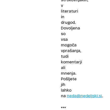
v
literaturi
in
drugod.
Dovoljena
so
vsa
mogoča
vprašanja,
tudi
komentarji
ali
mnenja.
Pošljete
jih
lahko
na
neda@nedeljski.si
.
***