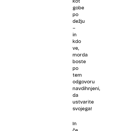
kot
gobe
po
dežju
–
in
kdo
ve,
morda
boste
po
tem
odgovoru
navdihnjeni,
da
ustvarite
svojega!
In
če