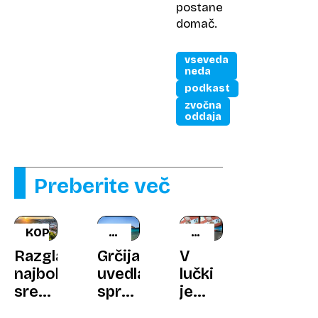
postane
domač.
vseveda
neda
podkast
zvočna
oddaja
Preberite več
KOPENHAGEN
DRAŽJE
NA
TAKSE
TAJSKEM
Razglasili
Grčija
V
najbolj
uvedla
lučki
srečno
spremembo:
je
mesto
Kaj
našel