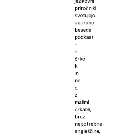
jezikovni
priročniki
svetujejo
uporabo
besede
podkast
–
s
črko
k
in
ne
c,
z
malimi
črkami,
brez
nepotrebne
angleščine,