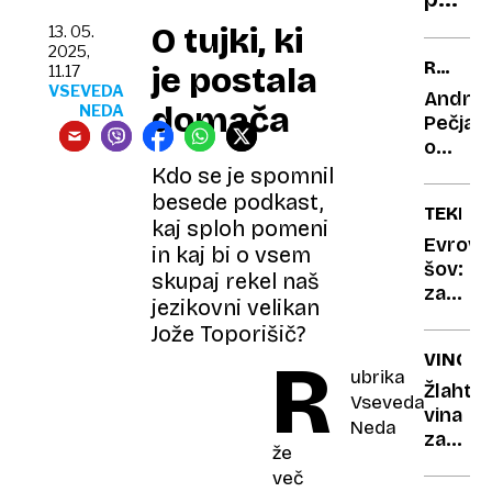
mejo:
O tujki, ki
13. 05.
Kone
2025,
RABLJ
je postala
11.17
golot
ELEKTR
VSEVEDA
Andrej
na
domača
NEDA
VOZILA
Pečjak
rdeči
o
prepr
strahu
Kdo se je spomnil
pred
besede podkast,
TEKMO
uvozo
kaj sploh pomeni
»starih
Evroviz
in kaj bi o vsem
kant«
šov:
skupaj rekel naš
začelo
jezikovni velikan
se je
Jože Toporišič?
s
R
VINO
prereka
ubrika
kako
Žlahtn
Vseveda
se
vina
Neda
bo
za
že
končal
kralje
več