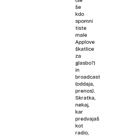
(se
še
kdo
spomni
tiste
male
Applove
škatlice
za
glasbo?)
in
broadcast
(oddaja,
prenos).
Skratka,
nekaj,
kar
predvajaš
kot
radio,