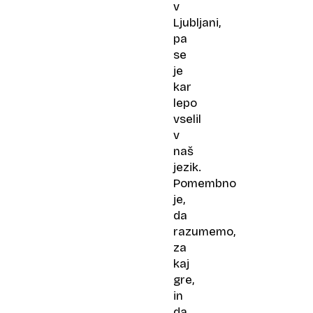
v
Ljubljani,
pa
se
je
kar
lepo
vselil
v
naš
jezik.
Pomembno
je,
da
razumemo,
za
kaj
gre,
in
da