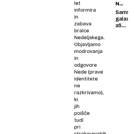
let
NA
informira
TESTU
Samsu
in
galaxy
zabava
a56:
bralce
Telefo
Nedeljskega.
vanilja
Objavljamo
srednj
modrovanja
razred
in
odgovore
Nede (prave
identitete
ne
razkrivamo),
ki
jih
poišče
tudi
pri
strokovnjakih,