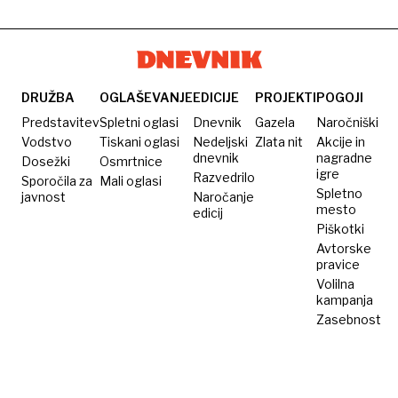
na
morate
kačo
svetu,
vedeti
na
pred
lestvici
odhodom
tudi
na
DRUŽBA
OGLAŠEVANJE
EDICIJE
PROJEKTI
POGOJI
Ljubljana
dopust
Predstavitev
Spletni oglasi
Dnevnik
Gazela
Naročniški
in
Vodstvo
Tiskani oglasi
Nedeljski
Zlata nit
Akcije in
dnevnik
nagradne
Dosežki
Osmrtnice
Maribor
igre
Razvedrilo
Sporočila za
Mali oglasi
Spletno
javnost
Naročanje
mesto
edicij
Piškotki
Avtorske
pravice
Volilna
kampanja
Zasebnost