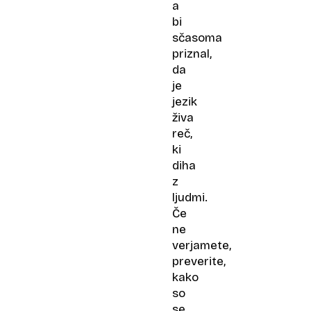
a
bi
sčasoma
priznal,
da
je
jezik
živa
reč,
ki
diha
z
ljudmi.
Če
ne
verjamete,
preverite,
kako
so
se