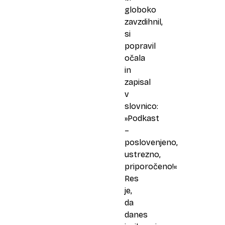
globoko
zavzdihnil,
si
popravil
očala
in
zapisal
v
slovnico:
»Podkast
–
poslovenjeno,
ustrezno,
priporočeno!«
Res
je,
da
danes