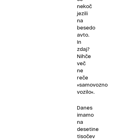
nekoč
jezili
na
besedo
avto.
In
zdaj?
Nihče
več
ne
reče
»samovozno
vozilo«.
Danes
imamo
na
desetine
tisočev