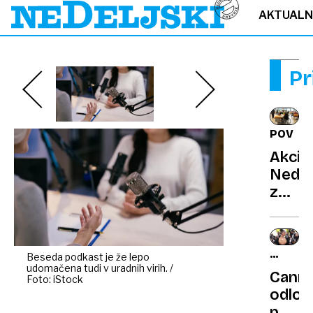
AKTUAL
Pr
POVEZ
Akcija
Nedel
znov
dobro
branj
v
FILMSK
Beseda podkast je že lepo
domo
udomačena tudi v uradnih virih. /
FESTIV
Cann
Foto: iStock
odloč
posta