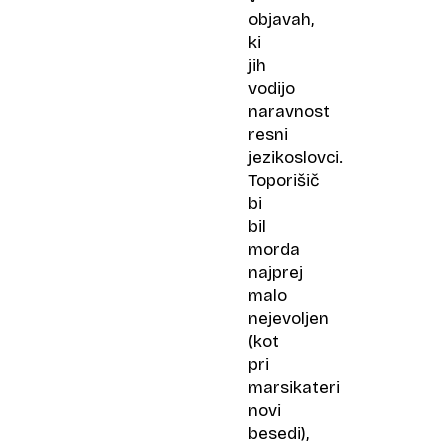
objavah,
ki
jih
vodijo
naravnost
resni
jezikoslovci.
Toporišič
bi
bil
morda
najprej
malo
nejevoljen
(kot
pri
marsikateri
novi
besedi),