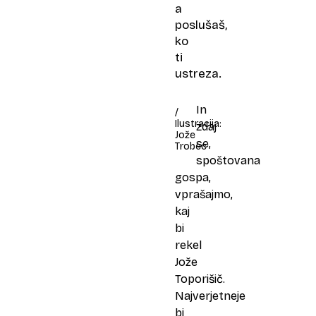
a
poslušaš,
ko
ti
ustreza.
In
/
Ilustracija:
zdaj
Jože
se,
Trobec
spoštovana
gospa,
vprašajmo,
kaj
bi
rekel
Jože
Toporišič.
Najverjetneje
bi