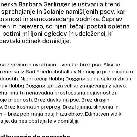
erka Barbara Gerlinger je ustvarila trend
prehajanje in šolanje namišljenih psov, kar
 zbranost in samozavedanje vodnika. Čeprav
eh in nejevero, so njeni tečaji postali spletna
 petimi milijoni ogledov in udeleženci, ki
pevtski učinek domišljije.
sa z vrvico in ovratnico – vendar brez psa. Sliši se
trenerka iz Bad Friedrichshalla v Nemčiji je prepričana o
dnostih. Njeni tečaji Hobby Dogging so na spletu zbrali
prav Hobby Dogging sproža veliko zmajevanja z glavo,
eha, ima ta nenavadna prostočasna dejavnost za
 svoje prednosti. Brez davka na pse. Brez dragih
. Brez kosmatih preprog. Brez lajanja, slinjenja in
 – brez pobiranja pasjih iztrebkov. Edinstven vidik
je, da pes obstaja le v domišljiji.
 od humorja do posmeha