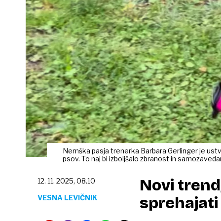
Nemška pasja trenerka Barbara Gerlinger je ustva
psov. To naj bi izboljšalo zbranost in samozave
Novi trend
12. 11. 2025, 08.10
VESNA LEVIČNIK
sprehajati 