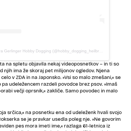
A post shared by Barbara Gerlinger Hobby Dogging (@hobby_dogging_heilbronn)
sta na spletu objavila nekaj videoposnetkov – in ti so
od njih ima že skoraj pet milijonov ogledov. Njena
a celo v ZDA in na Japonsko. »Vsi so malo zmešani,« se
ato pa udeležencem razdeli povodce brez psov. »Imaš
orabi večji oprsnik,« zakliče. Samo povodec in malo
moja srčica,« na posnetku ena od udeleženk hvali svojo
Bokserka se je pravkar usedla poleg nje. »Ne govorim
iden pes mora imeti ime,« razlaga 61-letnica iz