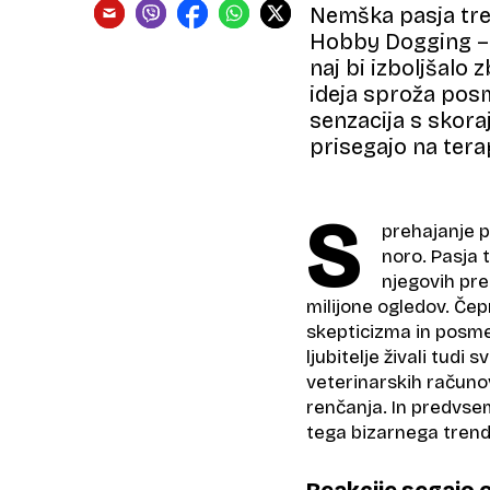
Nemška pasja tren
Hobby Dogging – s
naj bi izboljšalo
ideja sproža posm
senzacija s skoraj
prisegajo na tera
S
prehajanje p
noro. Pasja 
njegovih pre
milijone ogledov. Če
skepticizma in posm
ljubitelje živali tudi
veterinarskih računov
renčanja. In predvsem
tega bizarnega trenda 
Reakcije segajo