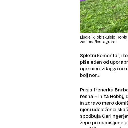
Ljudje, ki obiskujejo Hob
zaslona/Instagram
Spletni komentarji to
piše eden od uporabn
oprsnico, zdaj ga ne 
bolj nor.«
Pasja trenerka
Barba
resna – in za Hobby 
in zdravo mero domišl
njeni udeleženci skač
spodbuja Gerlingerje
žepe po namišljene pri