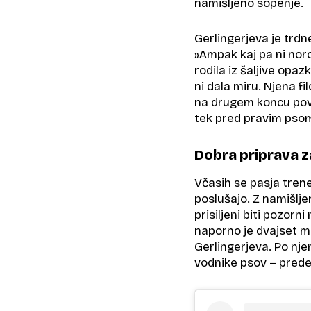
namišljeno sopenje.
Gerlingerjeva je trdn
»Ampak kaj pa ni nor
rodila iz šaljive opaz
ni dala miru. Njena fi
na drugem koncu povo
tek pred pravim pso
Dobra priprava 
Včasih se pasja trene
poslušajo. Z namišljeni
prisiljeni biti pozorn
naporno je dvajset min
Gerlingerjeva. Po nj
vodnike psov – prede