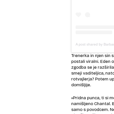
Trenerka in njen sin 
postali viralni. Eden 
zgodba se je razširil
smeji vaditeljica, n
rotvajlerja? Potem up
domišljije.
»Pridna punca, ti si 
namišljeno Chantal. 
samo s povodcem. Nev