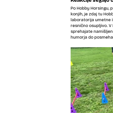
Po Hobby Horsingu, pr
konjih, je zdaj tu Hob
laboratorija umetne i
resnično osupljivo. V
sprehajate namišljen
humorja do posmeha