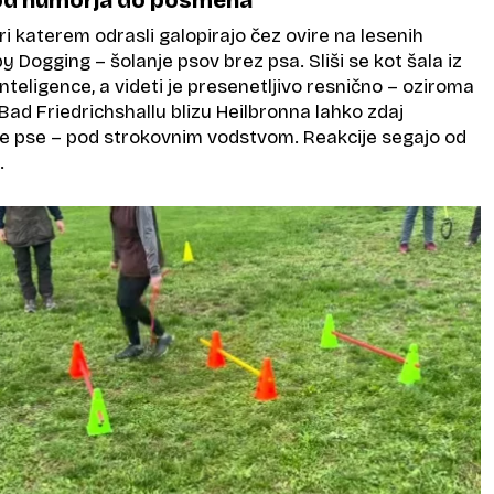
i katerem odrasli galopirajo čez ovire na lesenih
by Dogging – šolanje psov brez psa. Sliši se kot šala iz
nteligence, a videti je presenetljivo resnično – oziroma
 Bad Friedrichshallu blizu Heilbronna lahko zdaj
e pse – pod strokovnim vodstvom. Reakcije segajo od
.