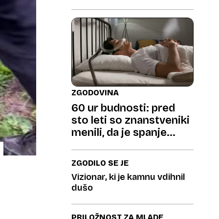
ZGODOVINA
60 ur budnosti: pred
sto leti so znanstveniki
menili, da je spanje
izguba časa
ZGODILO SE JE
Vizionar, ki je kamnu vdihnil
dušo
PRILOŽNOST ZA MLADE