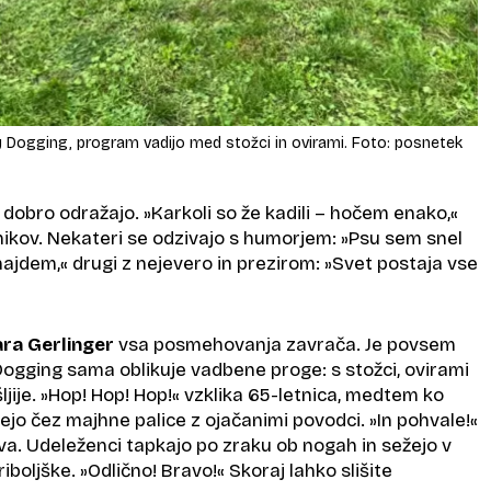
by Dogging, program vadijo med stožci in ovirami. Foto: posnetek
 dobro odražajo. »Karkoli so že kadili – hočem enako,«
ikov. Nekateri se odzivajo s humorjem: »Psu sem snel
najdem,« drugi z nejevero in prezirom: »Svet postaja vse
ra Gerlinger
vsa posmehovanja zavrača. Je povsem
Dogging sama oblikuje vadbene proge: s stožci, ovirami
jije. »Hop! Hop! Hop!« vzklika 65-letnica, medtem ko
ejo čez majhne palice z ojačanimi povodci. »In pohvale!«
va. Udeleženci tapkajo po zraku ob nogah in sežejo v
boljške. »Odlično! Bravo!« Skoraj lahko slišite