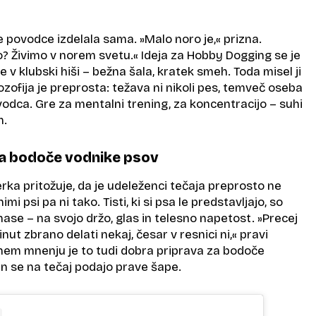
e povodce izdelala sama. »Malo noro je,« prizna.
o? Živimo v norem svetu.« Ideja za Hobby Dogging se je
ke v klubski hiši – bežna šala, kratek smeh. Toda misel ji
lozofija je preprosta: težava ni nikoli pes, temveč oseba
dca. Gre za mentalni trening, za koncentracijo – suhi
m.
za bodoče vodnike psov
rka pritožuje, da je udeleženci tečaja preprosto ne
mi psi pa ni tako. Tisti, ki si psa le predstavljajo, so
i nase – na svojo držo, glas in telesno napetost. »Precej
ut zbrano delati nekaj, česar v resnici ni,« pravi
enem mnenju je to tudi dobra priprava za bodoče
n se na tečaj podajo prave šape.