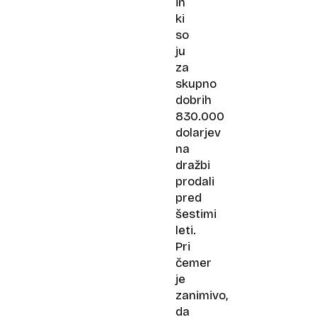
in
ki
so
ju
za
skupno
dobrih
830.000
dolarjev
na
dražbi
prodali
pred
šestimi
leti.
Pri
čemer
je
zanimivo,
da