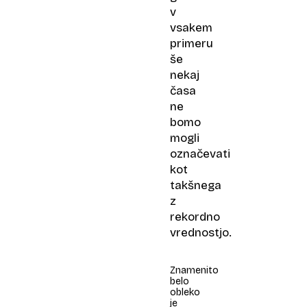
v
vsakem
primeru
še
nekaj
časa
ne
bomo
mogli
označevati
kot
takšnega
z
rekordno
vrednostjo.
Znamenito
belo
obleko
je