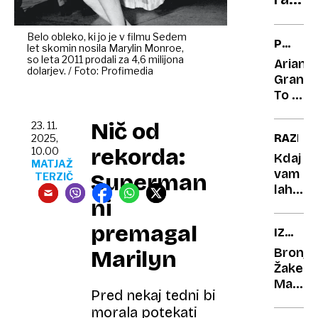
svojo
notra
Belo obleko, ki jo je v filmu Sedem
PRESEN
let skomin nosila Marylin Monroe,
ranlji
NOVIC
so leta 2011 prodali za 4,6 milijona
Ariana
narci
dolarjev. / Foto: Profimedia
Grande
v
To je
ozadj
moj
brutal
Nič od
zadnji
23. 11.
RAZISK
2025,
zloči
veliki
rekorda:
10.00
nastop
Kdaj
MATJAŽ
vam
Superman
TERZIČ
lahko
ni
nasvet
za
premagal
IZ
zdravo
IZGUB
življenj
Bronja
Marilyn
V
v
Žakelj:
SVETL
resnici
Madež
Pred nekaj tedni bi
škoduj
življenj
morala potekati
opereš