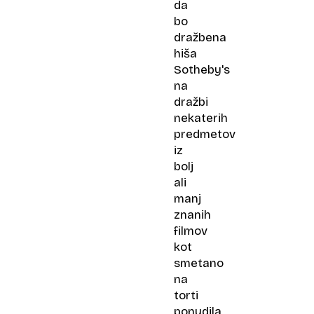
da
bo
dražbena
hiša
Sotheby's
na
dražbi
nekaterih
predmetov
iz
bolj
ali
manj
znanih
filmov
kot
smetano
na
torti
ponudila