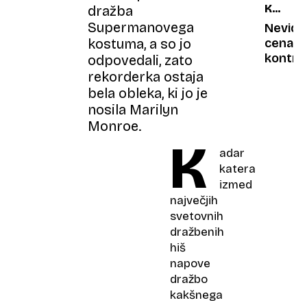
KAJA
dražba
a
BREZO
Supermanovega
tisti
Nevidn
najglobl
kostuma, a so jo
cena
te
kontra
odpovedali, zato
naučijo
rekorderka ostaja
živeti
bela obleka, ki jo je
nosila Marilyn
Monroe.
K
adar
katera
izmed
največjih
svetovnih
dražbenih
hiš
napove
dražbo
kakšnega