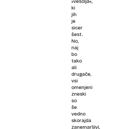
»vesolja«,
ki
jih
je
sicer
šest.
No,
naj
bo
tako
ali
drugače,
vsi
omenjeni
zneski
so
še
vedno
skorajda
zanemarljivi,