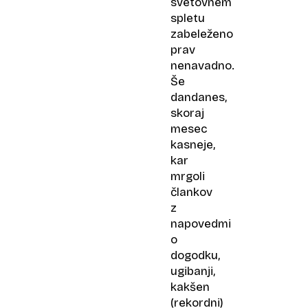
svetovnem
spletu
zabeleženo
prav
nenavadno.
Še
dandanes,
skoraj
mesec
kasneje,
kar
mrgoli
člankov
z
napovedmi
o
dogodku,
ugibanji,
kakšen
(rekordni)