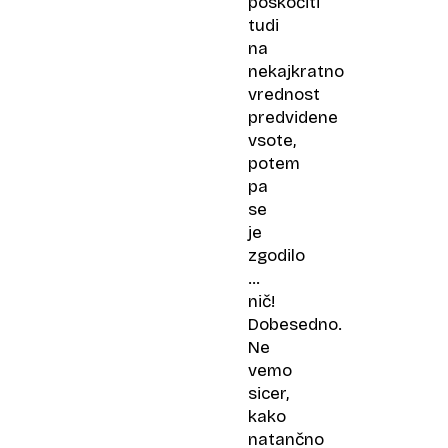
poskočiti
tudi
na
nekajkratno
vrednost
predvidene
vsote,
potem
pa
se
je
zgodilo
…
nič!
Dobesedno.
Ne
vemo
sicer,
kako
natančno