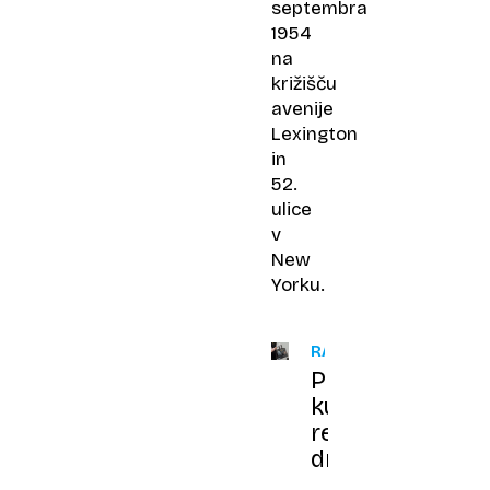
septembra
1954
na
križišču
avenije
Lexington
in
52.
ulice
v
New
Yorku.
RAZKOŠNO
Priznanje
kupca
rekordno
drage
torbice: