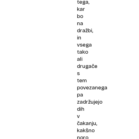
tega,
kar
bo
na
dražbi,
in
vsega
tako
ali
drugače
s
tem
povezanega
pa
zadržujejo
dih
v
čakanju,
kakšno
noro