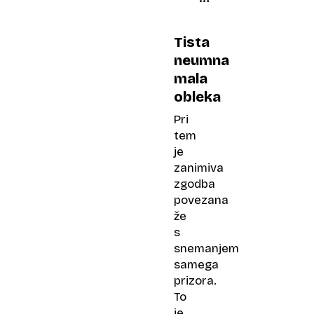
»Stisnilo
me
Tista
je
neumna
v
mala
želodcu«
obleka
Pri
tem
je
zanimiva
zgodba
povezana
že
s
snemanjem
samega
prizora.
To
je