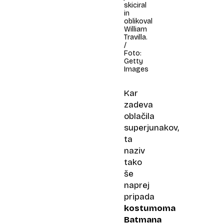
skiciral
in
oblikoval
William
Travilla.
/
Foto:
Getty
Images
Kar
zadeva
oblačila
superjunakov,
ta
naziv
tako
še
naprej
pripada
kostumoma
Batmana