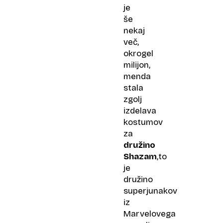
je
še
nekaj
več,
okrogel
milijon,
menda
stala
zgolj
izdelava
kostumov
za
družino
Shazam
,to
je
družino
superjunakov
iz
Marvelovega