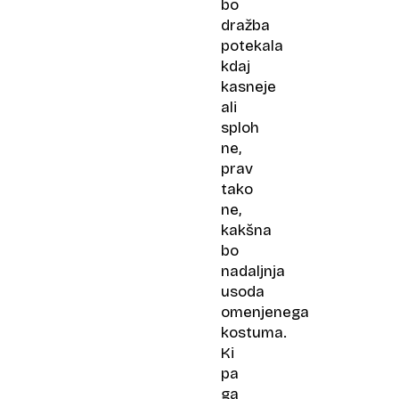
bo
dražba
potekala
kdaj
kasneje
ali
sploh
ne,
prav
tako
ne,
kakšna
bo
nadaljnja
usoda
omenjenega
kostuma.
Ki
pa
ga