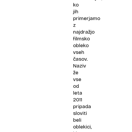
ko
jih
primerjamo
z
najdražjo
filmsko
obleko
vseh
časov.
Naziv
že
vse
od
leta
2011
pripada
sloviti
beli
oblekici,