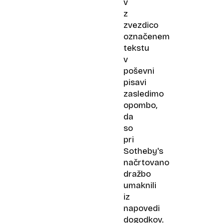
v
z
zvezdico
označenem
tekstu
v
poševni
pisavi
zasledimo
opombo,
da
so
pri
Sotheby's
načrtovano
dražbo
umaknili
iz
napovedi
dogodkov.