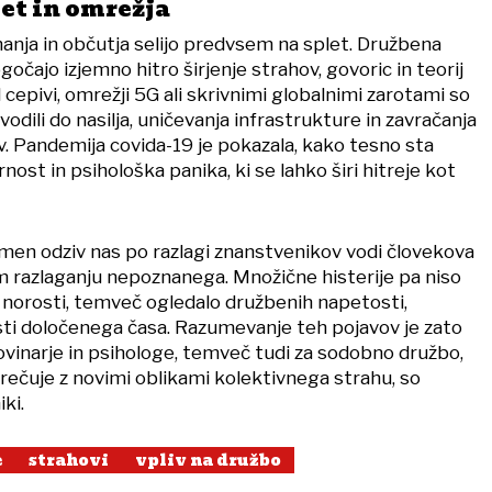
et in omrežja
anja in občutja selijo predvsem na splet. Družbena
ajo izjemno hitro širjenje strahov, govoric in teorij
 cepivi, omrežji 5G ali skrivnimi globalnimi zarotami so
odili do nasilja, uničevanja infrastrukture in zavračanja
. Pandemija covida-19 je pokazala, kako tesno sta
nost in psihološka panika, ki se lahko širi hitreje kot
en odziv nas po razlagi znanstvenikov vodi človekova
razlaganju nepoznanega. Množične histerije pa niso
norosti, temveč ogledalo družbenih napetosti,
ti določenega časa. Razumevanje teh pojavov je zato
ovinarje in psihologe, temveč tudi za sodobno družbo,
srečuje z novimi oblikami kolektivnega strahu, so
ki.
e
strahovi
vpliv na družbo