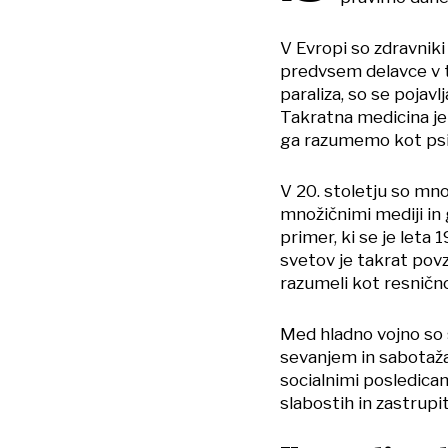
V Evropi so zdravniki
predvsem delavce v t
paraliza, so se pojav
Takratna medicina je
ga razumemo kot psi
V 20. stoletju so mno
množičnimi mediji in 
primer, ki se je leta
svetov je takrat povz
razumeli kot resnično
Med hladno vojno so s
sevanjem in sabotaža
socialnimi posledicam
slabostih in zastrupi