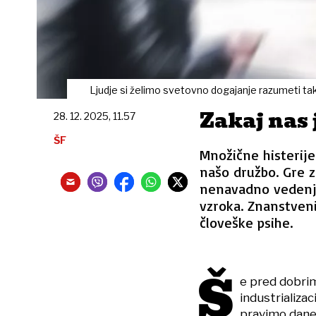
Ljudje si želimo svetovno dogajanje razumeti tak
Zakaj nas 
28. 12. 2025, 11.57
ŠF
Množične histerije
našo družbo. Gre z
nenavadno vedenje
vzroka. Znanstveni
človeške psihe.
Š
e pred dobrim
industrializac
pravimo danes