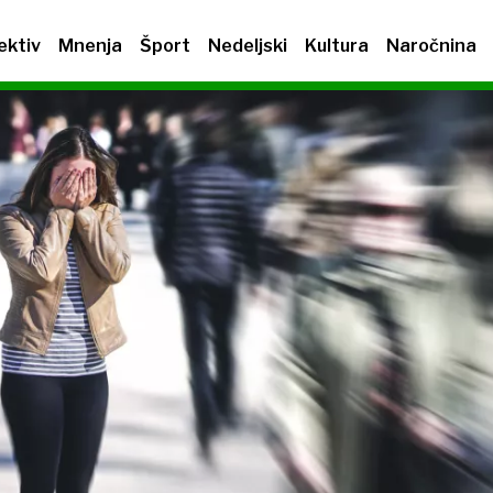
ektiv
Mnenja
Šport
Nedeljski
Kultura
Naročnina