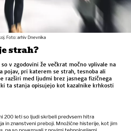
oj. Foto: arhiv Dnevnika
je strah?
 so v zgodovini že večkrat močno vplivale na
a pojav, pri katerem se strah, tesnoba ali
 razširi med ljudmi brez jasnega fizičnega
ki ta stanja opisujejo kot kazalnike krhkosti
i 200 leti so ljudi skrbeli predvsem hitra
ija in znanstveni preboji. Množične histerije, kot jim
, pa so povezovali z novimi tehnologijami.