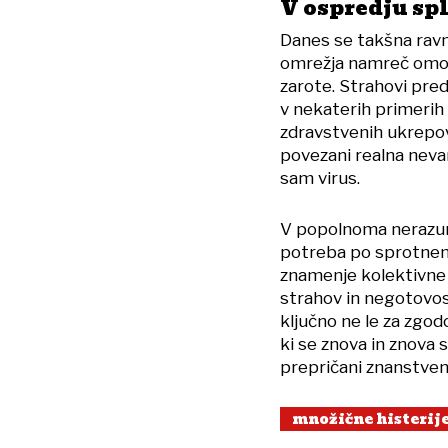
V ospredju spl
Danes se takšna ravn
omrežja namreč omogoč
zarote. Strahovi pred
v nekaterih primerih v
zdravstvenih ukrepov
povezani realna nevar
sam virus.
V popolnoma nerazum
potreba po sprotnem 
znamenje kolektivne 
strahov in negotovos
ključno ne le za zgod
ki se znova in znova 
prepričani znanstveni
množične histerij