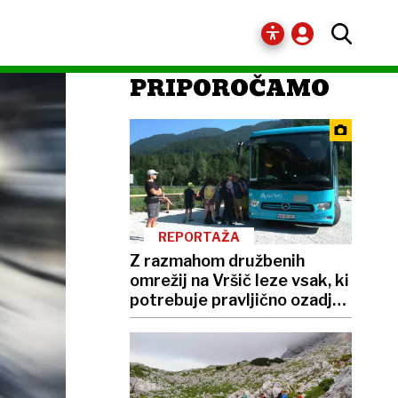
PRIPOROČAMO
REPORTAŽA
Z razmahom družbenih
omrežij na Vršič leze vsak, ki
potrebuje pravljično ozadje
za selfije