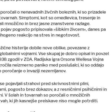
 poročali o nenavadnih živčnih boleznih, ki so prizadele
ovarnah. Simptomi, kot so omedlevica, tresenje in
ljali množično in brez jasne znanstvene razlage.
 pojav pogosto pripisovala »šibkim živcem«, danes pa
hogeno reakcijo na stres in negotovost.
žične histerije dobile nove oblike, povezane z
globalnimi vojnami. Vse skupaj je dobro opisal in povzel
 1938 zgodil v ZDA. Radijska igra Orsona Wellesa Vojna
ročila neizmerno paniko med poslušalci, ki so oddajo
 poročanje o invaziji nezemljanov.
e pojavljali strahovi pred skrivnostnimi plini,
mi, pogosto brez dokazov, a z resničnimi psihičnimi in
i. V šolah in tovarnah so poročali o množičnih
tvah, ki jih kasnejše preiskave niso mogle potrditi.