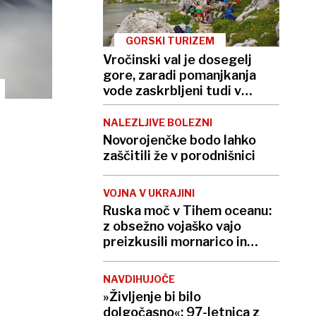
GORSKI TURIZEM
Vročinski val je dosegelj
gore, zaradi pomanjkanja
vode zaskrbljeni tudi v
kočah
NALEZLJIVE BOLEZNI
Novorojenčke bodo lahko
zaščitili že v porodnišnici
VOJNA V UKRAJINI
Ruska moč v Tihem oceanu:
z obsežno vojaško vajo
preizkusili mornarico in
balistične rakete
NAVDIHUJOČE
»Življenje bi bilo
dolgočasno«: 97-letnica z