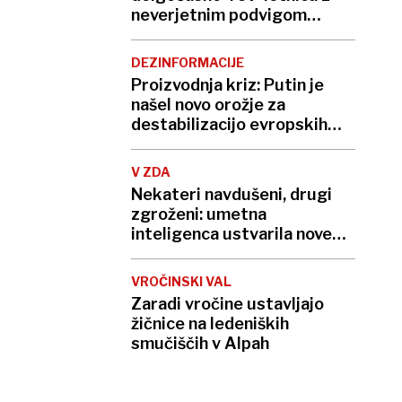
neverjetnim podvigom
podrla lastni rekord
DEZINFORMACIJE
Proizvodnja kriz: Putin je
našel novo orožje za
destabilizacijo evropskih
demokracij
V ZDA
Nekateri navdušeni, drugi
zgroženi: umetna
inteligenca ustvarila nove
viruse
VROČINSKI VAL
Zaradi vročine ustavljajo
žičnice na ledeniških
smučiščih v Alpah