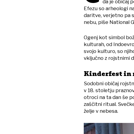
da je običaj 
Efezu so arheologi naš
daritve, verjetno pa 
nebu, piše National 
Ogenj kot simbol boža
kulturah, od Indoevro
svojo kulturo, so njih
vključno z rojstnimi d
Kinderfest in
Sodobni običaj rojstn
v 18. stoletju praznov
otroci na ta dan še po
zaščitni ritual. Svečk
želje v nebesa.