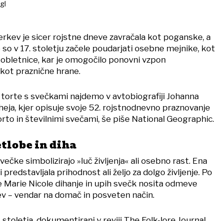
gl
rkev je sicer rojstne dneve zavračala kot poganske, a
so v 17. stoletju začele poudarjati osebne mejnike, kot
in obletnice, kar je omogočilo ponovni vzpon
kot praznične hrane.
orte s svečkami najdemo v avtobiografiji Johanna
ja, kjer opisuje svoje 52. rojstnodnevno praznovanje
rto in številnimi svečami, še piše National Geographic.
tlobe in diha
ečke simbolizirajo »luč življenja« ali osebno rast. Ena
predstavljala prihodnost ali željo za dolgo življenje. Po
Marie Nicole dihanje in upih svečk nosita odmeve
tev – vendar na domač in posveten način.
9. stoletja, dokumentirani v reviji The Folk-lore Journal,