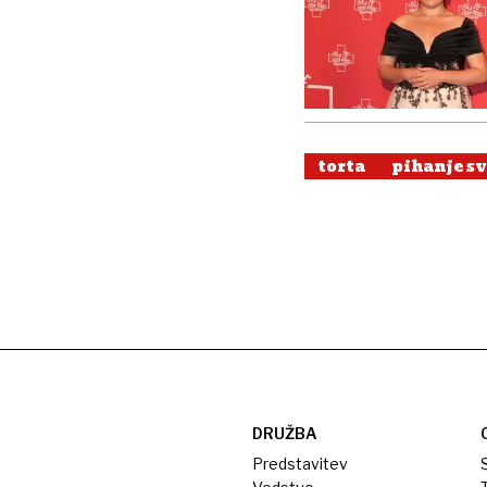
torta
pihanje s
DRUŽBA
Predstavitev
S