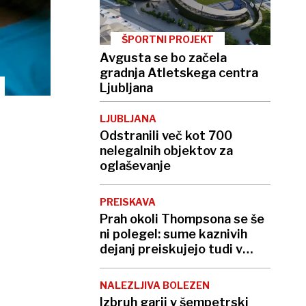
ŠPORTNI PROJEKT
Avgusta se bo začela
gradnja Atletskega centra
Ljubljana
LJUBLJANA
Odstranili več kot 700
nelegalnih objektov za
oglaševanje
PREISKAVA
Prah okoli Thompsona se še
ni polegel: sume kaznivih
dejanj preiskujejo tudi v
Avstriji
NALEZLJIVA BOLEZEN
Izbruh garij v šempetrski