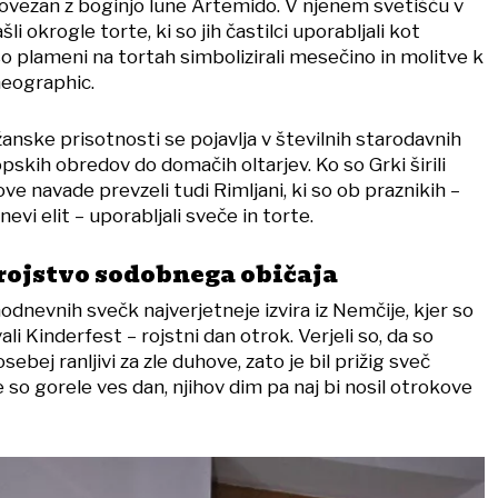
povezan z boginjo lune Artemido. V njenem svetišču v
li okrogle torte, ki so jih častilci uporabljali kot
so plameni na tortah simbolizirali mesečino in molitve k
Geographic.
nske prisotnosti se pojavlja v številnih starodavnih
pskih obredov do domačih oltarjev. Ko so Grki širili
ove navade prevzeli tudi Rimljani, ki so ob praznikih –
nevi elit – uporabljali sveče in torte.
 rojstvo sodobnega običaja
odnevnih svečk najverjetneje izvira iz Nemčije, kjer so
ali Kinderfest – rojstni dan otrok. Verjeli so, da so
sebej ranljivi za zle duhove, zato je bil prižig sveč
e so gorele ves dan, njihov dim pa naj bi nosil otrokove