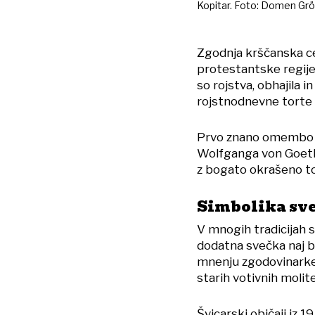
Kopitar. Foto: Domen Grö
Zgodnja krščanska ce
protestantske regije 
so rojstva, obhajila 
rojstnodnevne torte 
Prvo znano omembo t
Wolfganga von Goethe
z bogato okrašeno to
Simbolika sve
V mnogih tradicijah sv
dodatna svečka naj bi 
mnenju zgodovinarke 
starih votivnih moli
Švicarski običaji iz 1