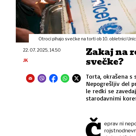
Otroci pihajo svečke na torti ob 10. obletnici Un
Zakaj na 
22. 07. 2025, 14.50
svečke?
JK
Torta, okrašena s s
Nepogrešljiv del 
le redki se zavedaj
starodavnimi kore
Č
eprav ni nepo
rojstnodnevne