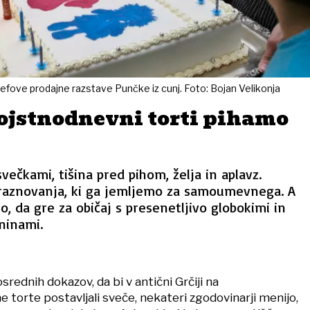
icefove prodajne razstave Punčke iz cunj. Foto: Bojan Velikonja
rojstnodnevni torti pihamo
večkami, tišina pred pihom, želja in aplavz.
praznovanja, ki ga jemljemo za samoumevnega. A
o, da gre za običaj s presenetljivo globokimi in
ninami.
srednih dokazov, da bi v antični Grčiji na
 torte postavljali sveče, nekateri zgodovinarji menijo,