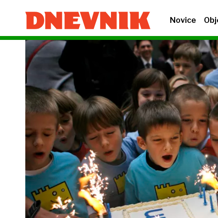
Novice
Obj