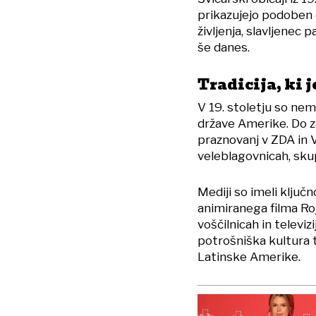
prikazujejo podoben 
življenja, slavljenec 
še danes.
Tradicija, ki 
V 19. stoletju so nem
države Amerike. Do za
praznovanj v ZDA in Ve
veleblagovnicah, sku
Mediji so imeli ključn
animiranega filma Ro
voščilnicah in televiz
potrošniška kultura t
Latinske Amerike.