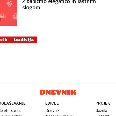
Z babičino eleganco in lastnim
slogom
večk
tradicija
OGLAŠEVANJE
EDICIJE
PROJEKTI
pletni oglasi
Dnevnik
Gazela