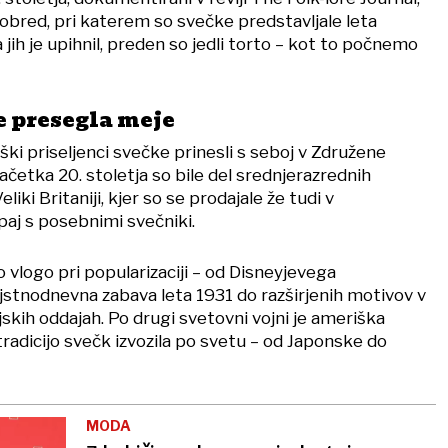
obred, pri katerem so svečke predstavljale leta
pa jih je upihnil, preden so jedli torto – kot to počnemo
je presegla meje
ški priseljenci svečke prinesli s seboj v Združene
četka 20. stoletja so bile del srednjerazrednih
liki Britaniji, kjer so se prodajale že tudi v
paj s posebnimi svečniki.
o vlogo pri popularizaciji – od Disneyjevega
jstnodnevna zabava leta 1931 do razširjenih motivov v
ijskih oddajah. Po drugi svetovni vojni je ameriška
radicijo svečk izvozila po svetu – od Japonske do
MODA