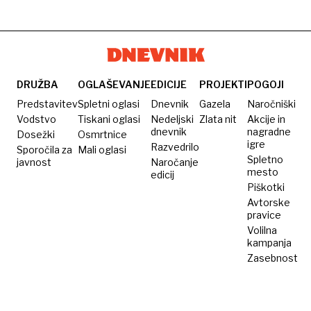
napovedal
Dylana
pristanku
prihodnost
živčnega
na
Evrope
Luni
DRUŽBA
OGLAŠEVANJE
EDICIJE
PROJEKTI
POGOJI
Predstavitev
Spletni oglasi
Dnevnik
Gazela
Naročniški
Vodstvo
Tiskani oglasi
Nedeljski
Zlata nit
Akcije in
dnevnik
nagradne
Dosežki
Osmrtnice
igre
Razvedrilo
Sporočila za
Mali oglasi
Spletno
javnost
Naročanje
mesto
edicij
Piškotki
Avtorske
pravice
Volilna
kampanja
Zasebnost