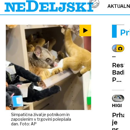
AKTUAL
Pr
OCENA
GOSTIL
Resta
Badi:
Poml
idila
z
morj
HIGIEN
in
Prhan
Simpatična žival je potnikom in
špargl
zaposlenim v trgovini polepšala
je
dan. Foto: AP
prete