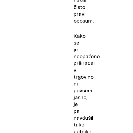
našel
čisto
pravi
oposum.
Kako
se
je
neopaženo
prikradel
v
trgovino,
ni
povsem
jasno,
je
pa
navdušil
tako
potnike