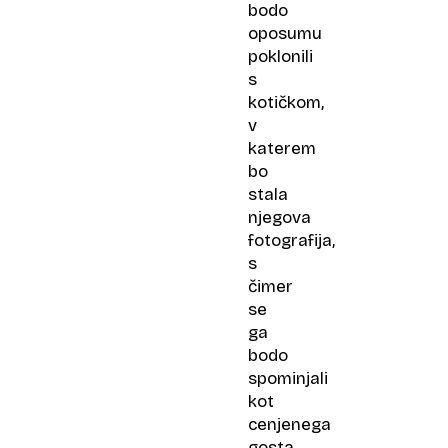
bodo
oposumu
poklonili
s
kotičkom,
v
katerem
bo
stala
njegova
fotografija,
s
čimer
se
ga
bodo
spominjali
kot
cenjenega
gosta.