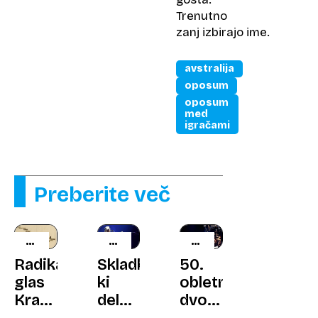
Trenutno
zanj izbirajo ime.
avstralija
oposum
oposum
med
igračami
Preberite več
ZGODILO
NEIL
TEORIJE
SE
YOUNG
ZAROTE
Radikalni
Skladba,
50.
JE
glas
ki
obletnica
Krasa,
dela
dvomov
ki je
Boba
o