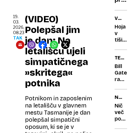
Priha
pralni
(VIDEO)
19.
VPLIV
stroj
03.
NA
Hoja
Polepšal jim
2026,
za
ZDRAVJ
08.23
v
ljudi?
je dan: Na
TAK
tišini:
kaj
letališču ujeli
pravijo
TEHNO
simpatičnega
zdravni
PRIHO
o
Bill
»skritega«
novem
Gates
trendu
razkriv
potnika
trije
sektorj
NEVIDN
Potnikom in zaposlenim
ki
ZVOK
na letališču v glavnem
bodo
Nič
kljub
mestu Tasmanije je dan
več
vzpon
povože
polepšal simpatični
umetn
ježev
oposum, ki se je v
inteli
na