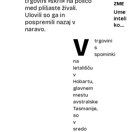
trgovini »skril« na polico
ZMENK
ostali
cestah
med plišaste živali.
varni
Odkrili
Umetn
Ulovili so ga in
njihovo
intelig
pospremili nazaj v
skrito
kot
naravo.
supers
učitelji
V
ljubezn
trgovini
lahko
s
roboti
spominki
rešijo
na
samsk
letališču
pred
v
osamlj
Hobartu,
glavnem
mestu
avstralske
Tasmanije,
so
v
sredo