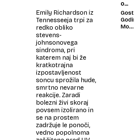
OCENA
nam
odvisn
GOSTIL
Emily Richardson iz
od
Gostil
družbe
Tennesseeja trpi za
Godina
medije
Morsk
redko obliko
dobrot
stevens-
med
johnsonovega
Kraso
sindroma, pri
in
katerem naj bi že
Brkini
kratkotrajna
izpostavljenost
soncu sprožila hude,
smrtno nevarne
reakcije. Zaradi
bolezni živi skoraj
povsem izolirano in
se na prostem
zadržuje le ponoči,
vedno popolnoma
zaščitena pred UV-