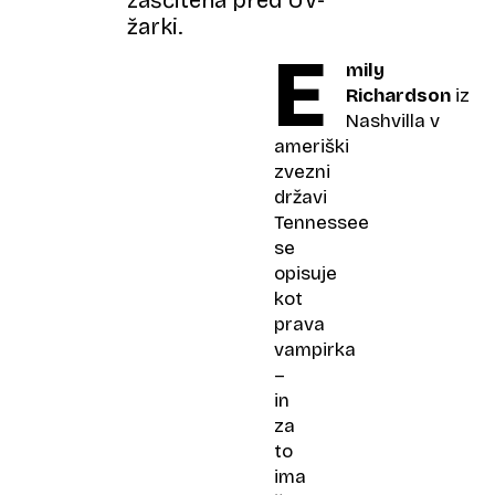
žarki.
E
mily
Richardson
iz
Nashvilla v
ameriški
zvezni
državi
Tennessee
se
opisuje
kot
prava
vampirka
–
in
za
to
ima