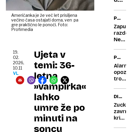
začet
in
Američanka je že več let prisiljena
PRAVNI
večino časa ostajati doma, ven pa
prevz
LEKSIK
gre praktično le ponoči. Foto:
Zapušč
vodst
Profimedia
razdel
Ne,
šele
Ujeta v
zdaj
19.
PODNE
02.
se
temi: 36-
2026,
KRIZA
začne
Alarma
10.11
JE
vojna
opozori
letna
VL
ZDRAV
tropsk
BOMBA
»vampirka«
bolezn
in
lahko
DIGITA
vse
ZASVO
hujše
Zucker
umre že po
alergij
zavrnil
minuti na
prihaja
kritike
tudi
o
soncu
k
povzro