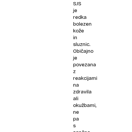
SJS
je
redka
bolezen
kože
in
sluznic.
Običajno
je
povezana
z
reakcijami
na
zdravila
ali
okužbami,
ne
pa
s