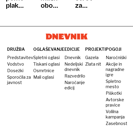
plakatov
obožujejo
za
išče
škatle?
kos
moža,
Znanost
papirja?
oglasilo
o
Kultni
se ji
najbolj
filmski
je
znani
plakati
4000
mačji
so
DRUŽBA
OGLAŠEVANJE
EDICIJE
PROJEKTI
POGOJI
kandidatov
razvadi
danes
Predstavitev
Spletni oglasi
Dnevnik
Gazela
Naročniški
vredni
Vodstvo
Tiskani oglasi
Nedeljski
Zlata nit
Akcije in
dnevnik
nagradne
Dosežki
Osmrtnice
celo
igre
Razvedrilo
Sporočila za
Mali oglasi
premoženje
Spletno
javnost
Naročanje
mesto
edicij
Piškotki
Avtorske
pravice
Volilna
kampanja
Zasebnost