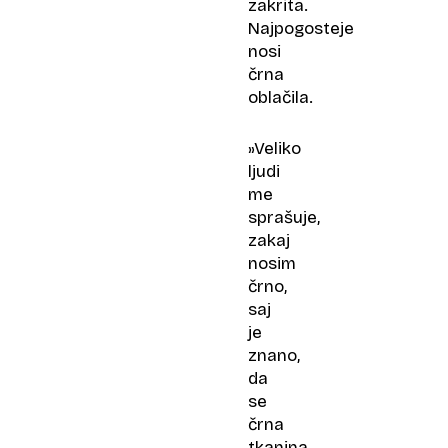
zakrita.
Najpogosteje
nosi
črna
oblačila.
»Veliko
ljudi
me
sprašuje,
zakaj
nosim
črno,
saj
je
znano,
da
se
črna
tkanina