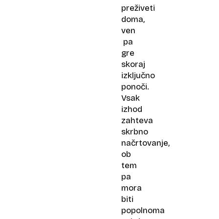
preživeti
doma,
ven
pa
gre
skoraj
izključno
ponoči.
Vsak
izhod
zahteva
skrbno
načrtovanje,
ob
tem
pa
mora
biti
popolnoma