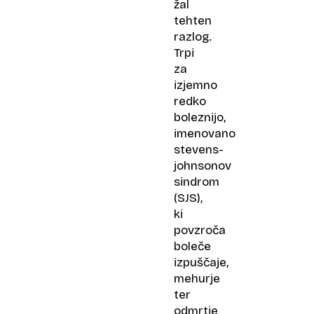
žal
tehten
razlog.
Trpi
za
izjemno
redko
boleznijo,
imenovano
stevens-
johnsonov
sindrom
(SJS),
ki
povzroča
boleče
izpuščaje,
mehurje
ter
odmrtje