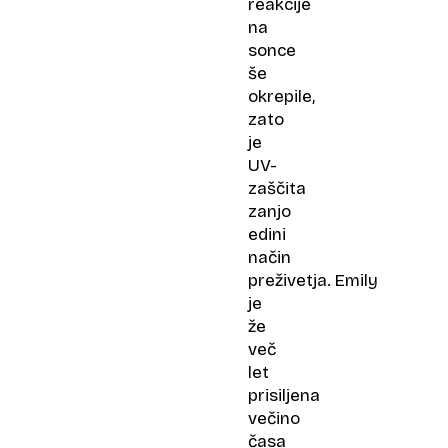
reakcije
na
sonce
še
okrepile,
zato
je
UV-
zaščita
zanjo
edini
način
preživetja. Emily
je
že
več
let
prisiljena
večino
časa