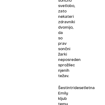
sončno
svetlobo,
zato
nekateri
zdravniki
dvomijo,
da
so
prav
sončni
žarki
neposreden
sprožilec
njenih
težav.
Šestintridesetletna
Emily
kljub
temu