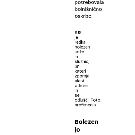
potrebovala
bolnišnično
oskrbo.
SJS
je
redka
bolezen
kože
in
sluznic,
pri
kateri
zgornja
plast
odmre
in
se
odlušči. Foto:
profimedia
Bolezen
jo