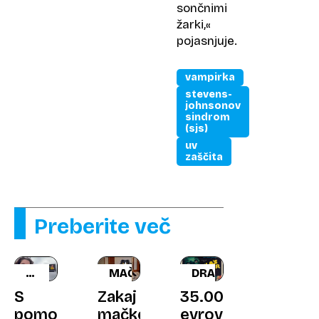
sončnimi
žarki,«
pojasnjuje.
vampirka
stevens-
johnsonov
sindrom
(sjs)
uv
zaščita
Preberite več
ISKANJE
MAČKE
DRAŽBA
LJUBEZNI
S
Zakaj
35.000
pomočjo
mačke
evrov