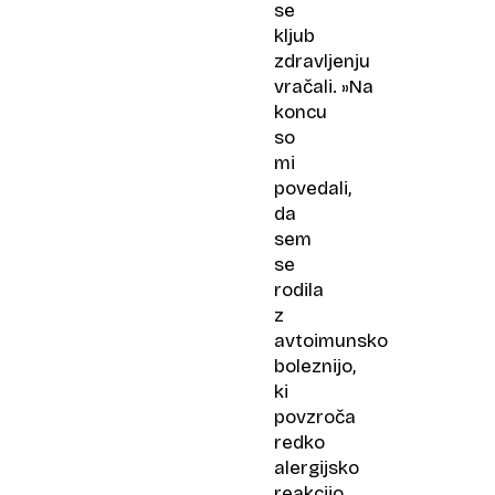
se
kljub
zdravljenju
vračali. »Na
koncu
so
mi
povedali,
da
sem
se
rodila
z
avtoimunsko
boleznijo,
ki
povzroča
redko
alergijsko
reakcijo