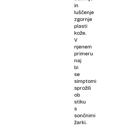
in
luščenje
zgornje
plasti
kože.
V
njenem
primeru
naj
bi
se
simptomi
sprožili
ob
stiku
s
sončnimi
žarki.