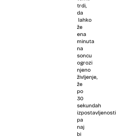
trdi,
da
lahko
že
ena
minuta
na
soncu
ogrozi
njeno
življenje,
že
po
30
sekundah
izpostavljenosti
pa
naj
bi