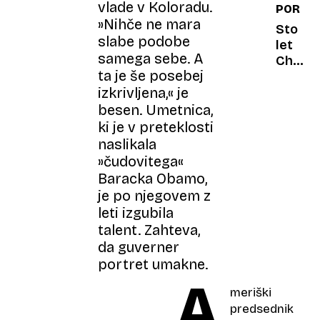
vlade v Koloradu.
PORTR
nato
»Nihče ne mara
še
Sto
slabe podobe
dol
let
samega sebe. A
Chrysle
ta je še posebej
Za
25
izkrivljena,« je
let
besen. Umetnica,
so
ki je v preteklosti
nas
naslikala
rešili
»čudovitega«
tetrisa
Baracka Obamo,
s
je po njegovem z
prtljag
leti izgubila
talent. Zahteva,
da guverner
portret umakne.
A
meriški
predsednik