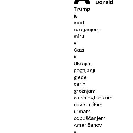
Donald
Trump
je
med
»urejanjem«
miru
v
Gazi
in
Ukrajini,
pogajanji
glede
carin,
grožnjami
washingtonskim
odvetniškim
firmam,
odpuščanjem
Američanov
v