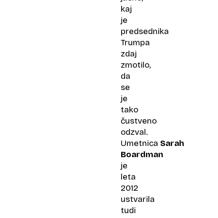
kaj
je
predsednika
Trumpa
zdaj
zmotilo,
da
se
je
tako
čustveno
odzval.
Umetnica
Sarah
Boardman
je
leta
2012
ustvarila
tudi