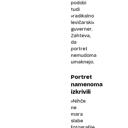
podobi
tudi
»radikalno
levičarski«
guverner.
Zahteva,
da
portret
nemudoma
umaknejo.
Portret
namenoma
izkrivili
»Nihče
ne
mara
slabe
fotografije,