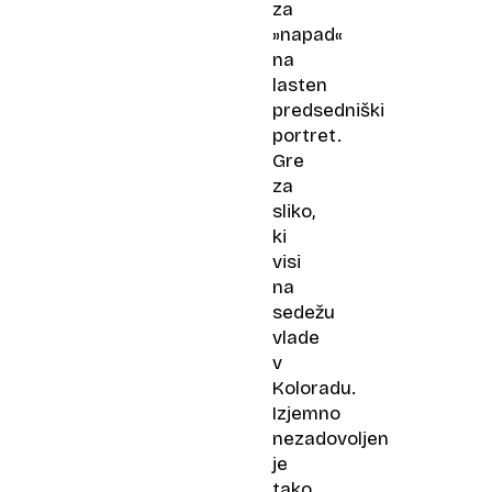
za
»napad«
na
lasten
predsedniški
portret.
Gre
za
sliko,
ki
visi
na
sedežu
vlade
v
Koloradu.
Izjemno
nezadovoljen
je
tako