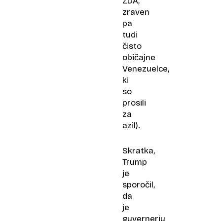
ZDA,
zraven
pa
tudi
čisto
običajne
Venezuelce,
ki
so
prosili
za
azil).
Skratka,
Trump
je
sporočil,
da
je
guvernerju