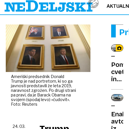
AKTUAL
Pr
ČRNO-
BELO
Poml
cvetj
Ameriški predsednik Donald
in
Trump je nad portretom, ki so ga
še
javnosti predstavili že leta 2019,
naravnost zgrožen. Po drugi strani
zimsk
pa pravi, da je Barack Obama na
Plani
svojem (spodaj levo) »čudovit«.
Foto: Reuters
CENE
AVTOM
Enak
avto
Trump
24. 03.
iz