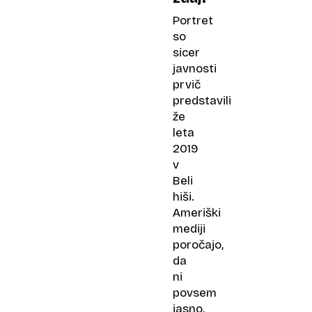
Portret
so
sicer
javnosti
prvič
predstavili
že
leta
2019
v
Beli
hiši.
Ameriški
mediji
poročajo,
da
ni
povsem
jasno,