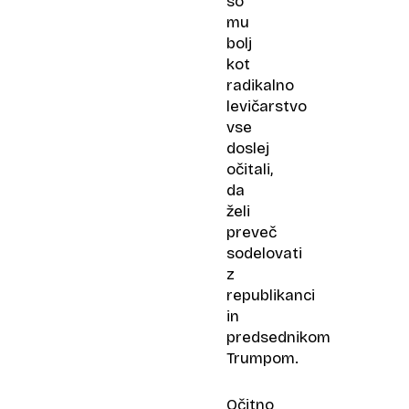
so
mu
bolj
kot
radikalno
levičarstvo
vse
doslej
očitali,
da
želi
preveč
sodelovati
z
republikanci
in
predsednikom
Trumpom.
Očitno