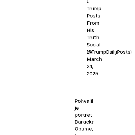
J.
Trump
Posts
From
His
Truth
Social
(@TrumpDailyPosts)
March
24,
2025
Pohvalil
je
portret
Baracka
Obame,