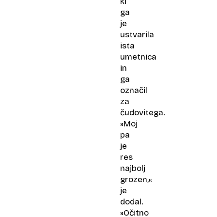
ki
ga
je
ustvarila
ista
umetnica
in
ga
označil
za
čudovitega.
»Moj
pa
je
res
najbolj
grozen,«
je
dodal.
»Očitno