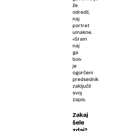
že
odredil,
naj
portret
umakne.
»Sram
naj
ga
bo!«
je
ogorčeni
predsednik
zaključil
svoj
zapis.
Zakaj
šele
zdaj?