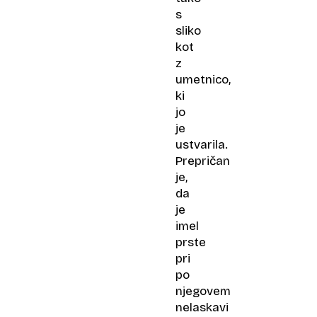
s
sliko
kot
z
umetnico,
ki
jo
je
ustvarila.
Prepričan
je,
da
je
imel
prste
pri
po
njegovem
nelaskavi