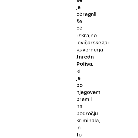
se
je
obregnil
še
ob
»skrajno
levičarskega«
guvernerja
Jareda
Polisa
,
ki
je
po
njegovem
premil
na
področju
kriminala,
in
to