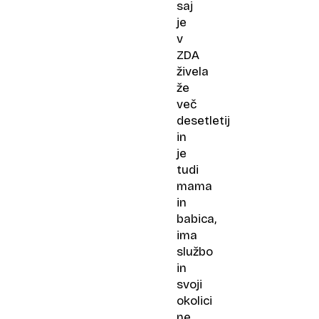
saj
je
v
ZDA
živela
že
več
desetletij
in
je
tudi
mama
in
babica,
ima
službo
in
svoji
okolici
ne