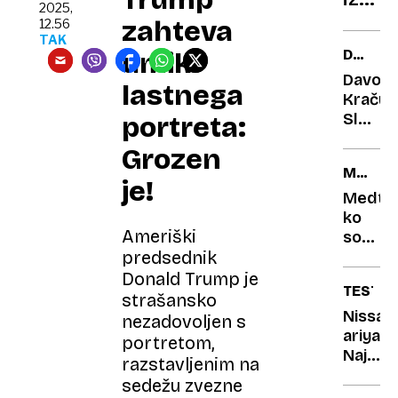
2025,
iste
zahteva
12.56
tovar
TAK
DRŽAVN
umik
v
PRORA
Davori
Evrop
lastnega
Kračun
tudi
Sloveni
portreta:
trikra
ni
Grozen
dražji
kandid
MEDNA
Kje
za
je!
TIRALI
tičijo
stečaj
Medte
ko
razlog
Ameriški
so
ga v
predsednik
Sloveni
Donald Trump je
TEST
iskali,
strašansko
je v
Nissan
nezadovoljen s
Peruju
ariya:
portretom,
pekel
Najprej
razstavljenim na
ribe
palec
sedežu zvezne
gor,