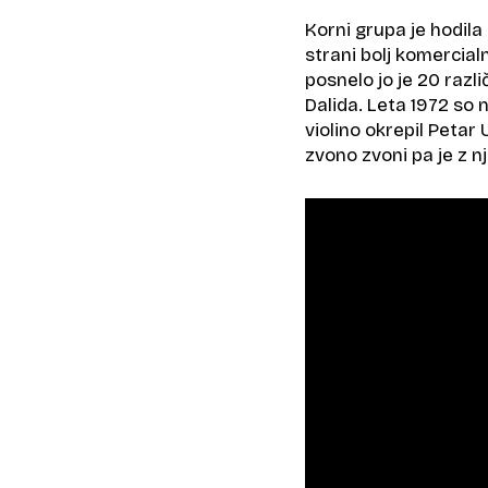
Korni grupa je hodila 
strani bolj komercial
posnelo jo je 20 razl
Dalida. Leta 1972 so n
violino okrepil Petar
zvono zvoni pa je z n