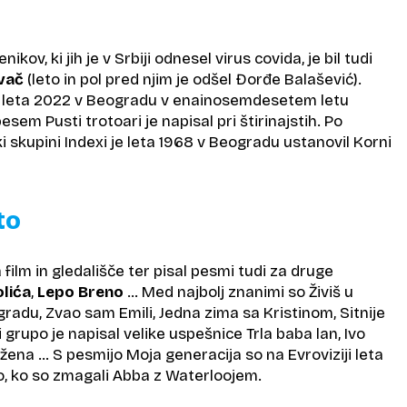
ikov, ki jih je v Srbiji odnesel virus covida, je bil tudi
ovač
(leto in pol pred njim je odšel Đorđe Balašević).
je leta 2022 v Beogradu v enainosemdesetem letu
 pesem
Pusti trotoari
je napisal pri štirinajstih. Po
i skupini Indexi je leta 1968 v Beogradu ustanovil Korni
to
 film in gledališče ter pisal pesmi tudi za druge
lića
,
Lepo Breno
… Med najbolj znanimi so Živiš u
gradu, Zvao sam Emili, Jedna zima sa Kristinom, Sitnije
ni grupo je napisal velike uspešnice Trla baba lan, Ivo
 žena … S pesmijo Moja generacija so na Evroviziji leta
o, ko so zmagali Abba z Waterloojem.