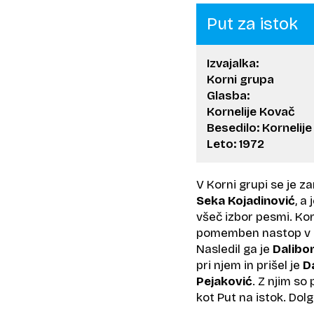
Put za istok
Izvajalka:
Korni grupa
Glasba:
Kornelije Kovač
Besedilo: Kornelij
Leto: 1972
V Korni grupi se je z
Seka Kojadinović
, a
všeč izbor pesmi. Kor
pomemben nastop v Za
Nasledil ga je
Dalibo
pri njem in prišel je
D
Pejaković
. Z njim so
kot Put na istok. Dolg