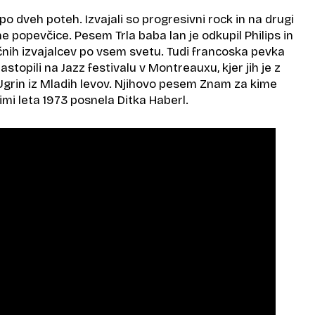
po dveh poteh. Izvajali so progresivni rock in na drugi
ne popevčice. Pesem Trla baba lan je odkupil Philips in
ičnih izvajalcev po vsem svetu. Tudi francoska pevka
astopili na Jazz festivalu v Montreauxu, kjer jih je z
 Ugrin iz Mladih levov. Njihovo pesem Znam za kime
jimi leta 1973 posnela Ditka Haberl.