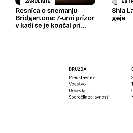
ZAKULISJE
EST
Resnica o snemanju
Shia L
Bridgertona: 7-urni prizor
geje
v kadi se je končal pri
zdravniku
DRUŽBA
Predstavitev
S
Vodstvo
T
Dosežki
Sporočila za javnost
M