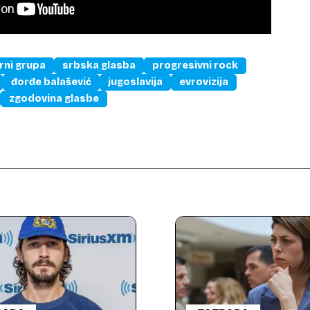
rni grupa
srbska glasba
progresivni rock
đorđe balašević
jugoslavija
evrovizija
zgodovina glasbe