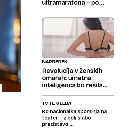
ultramaratona – po
sedemdesetem
NAPREDEK
Revolucija v ženskih
omarah: umetna
inteligenca bo rešila
težave z modrčki
TV TE GLEDA
Ko nacionalka spominja na
teater – z bolj slabo
predstavo …