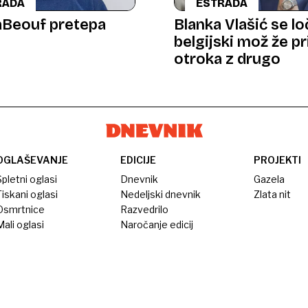
RADA
ESTRADA
aBeouf pretepa
Blanka Vlašić se lo
belgijski mož že p
otroka z drugo
OGLAŠEVANJE
EDICIJE
PROJEKTI
pletni oglasi
Dnevnik
Gazela
iskani oglasi
Nedeljski dnevnik
Zlata nit
Osmrtnice
Razvedrilo
ali oglasi
Naročanje edicij