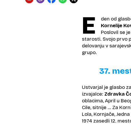
E
den od glasben
Kornelije K
Poslovil se 
starosti. Svojo prvo
delovanju v sarajevsk
grupo.
37. mes
Ustvarjal je glasbo za
izvajalce:
Zdravka Čo
oblacima, April u Beo
Cile, sitnije … Za Kor
Lola, Kornjače, Jedna
1974 zasedli 12. mest