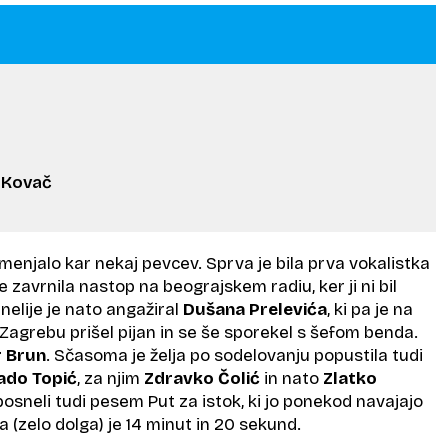
e Kovač
amenjalo kar nekaj pevcev. Sprva je bila prva vokalistka
 je zavrnila nastop na beograjskem radiu, ker ji ni bil
nelije je nato angažiral
Dušana Prelevića
, ki pa je na
grebu prišel pijan in se še sporekel s šefom benda.
r Brun
. Sčasoma je želja po sodelovanju popustila tudi
ado Topić
, za njim
Zdravko Čolić
in nato
Zlatko
 posneli tudi pesem Put za istok, ki jo ponekod navajajo
a (zelo dolga) je 14 minut in 20 sekund.