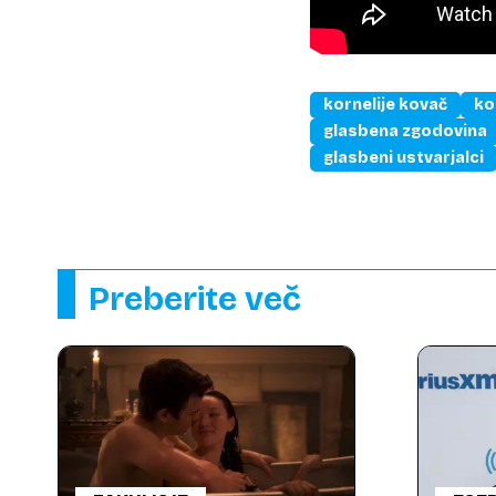
kornelije kovač
ko
glasbena zgodovina
glasbeni ustvarjalci
Preberite več