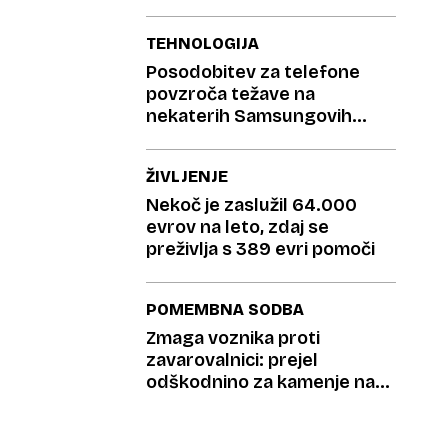
TEHNOLOGIJA
Posodobitev za telefone
povzroča težave na
nekaterih Samsungovih
napravah
ŽIVLJENJE
Nekoč je zaslužil 64.000
evrov na leto, zdaj se
preživlja s 389 evri pomoči
POMEMBNA SODBA
Zmaga voznika proti
zavarovalnici: prejel
odškodnino za kamenje na
cesti