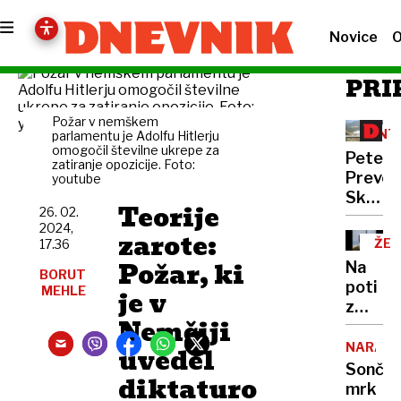
Novice
O
PRI
Požar v nemškem
INT
parlamentu je Adolfu Hitlerju
omogočil številne ukrepe za
Peter
zatiranje opozicije. Foto:
Prevc:
youtube
Skakal
Teorije
26. 02.
policaji
2024,
zarote:
niso
ŽEL
17.36
opravlj
OB
Požar, ki
Na
svojeg
BORUT
poti
MEHLE
je v
dela
z
Nemčiji
morja
nas
NARAVA
uvedel
bo
Sonče
diktaturo
lovil
mrk