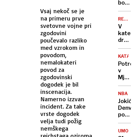
nov
bodo
radar
ovirali
Vsaj nekoč se je
oblaki
na primeru prve
REKORD
PET
svetovne vojne pri
V
zgodovini
kateri
poučevalo razliko
država
živijo
med vzrokom in
ljudje
povodom,
KATAST
z
nemalokateri
Potres
najvišj
povod za
v
IQ in
zgodovinski
Mjanm
kje
dogodek je bil
zahtev
smo
že
inscenacija.
Sloven
NBA
več
Namerno izzvan
Jokić
kot
incident. Za take
Denver
1000
vrste dogodek
popelja
žrtev
velja tudi požig
do
nemškega
nove
UMOR
zmage
reichstaga oziroma