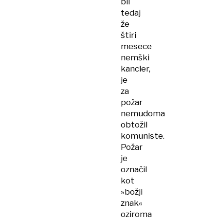
bil
tedaj
že
štiri
mesece
nemški
kancler,
je
za
požar
nemudoma
obtožil
komuniste.
Požar
je
označil
kot
»božji
znak«
oziroma