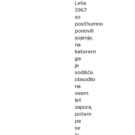
Leta
1967
so
posthumno
ponovili
sojenje,
na
katerem
ga
je
sodišče
obsodilo
na
osem
let
zapora,
potem
pa
se
je