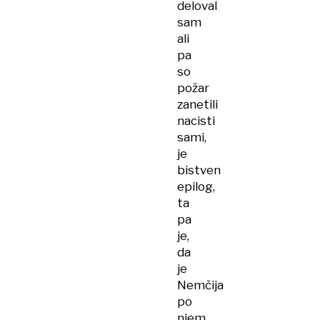
deloval
sam
ali
pa
so
požar
zanetili
nacisti
sami,
je
bistven
epilog,
ta
pa
je,
da
je
Nemčija
po
njem