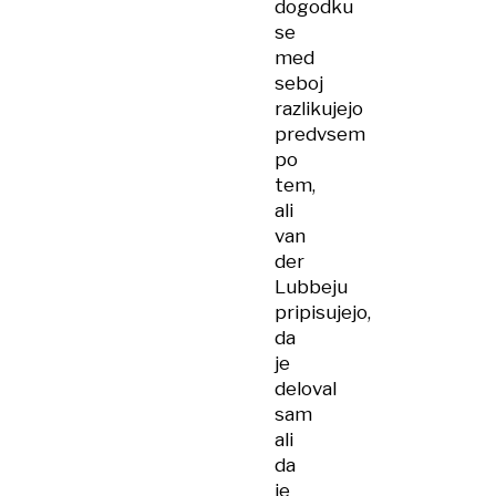
dogodku
se
med
seboj
razlikujejo
predvsem
po
tem,
ali
van
der
Lubbeju
pripisujejo,
da
je
deloval
sam
ali
da
je