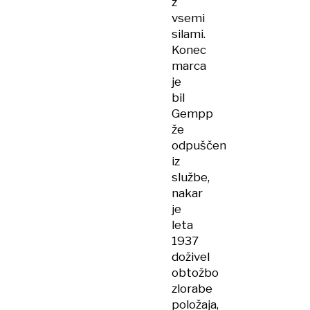
z
vsemi
silami.
Konec
marca
je
bil
Gempp
že
odpuščen
iz
službe,
nakar
je
leta
1937
doživel
obtožbo
zlorabe
položaja,