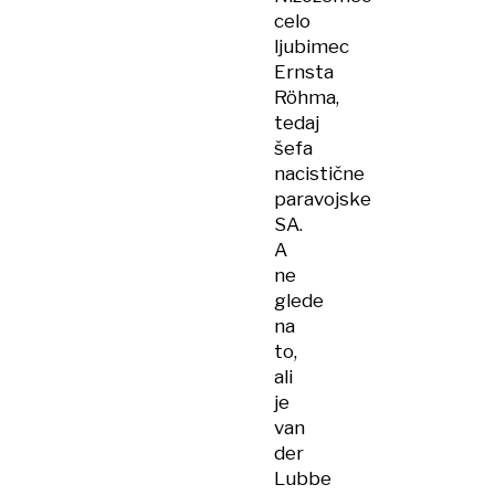
celo
ljubimec
Ernsta
Röhma,
tedaj
šefa
nacistične
paravojske
SA.
A
ne
glede
na
to,
ali
je
van
der
Lubbe