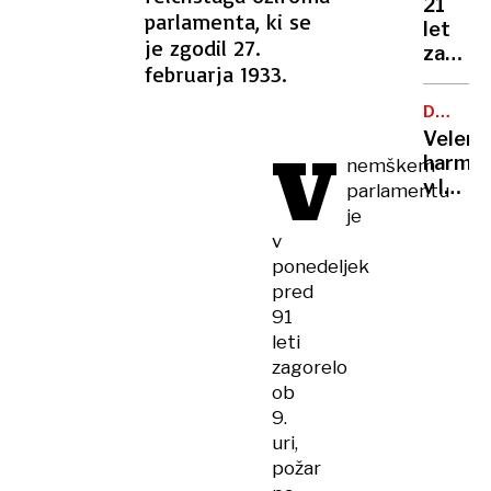
21
parlamenta, ki se
let
je zgodil 27.
zapora
februarja 1933.
Bančni
inšpek
DOBROD
s
PROJEK
Velenj
V
pasom
harmon
nemškem
zadavil
v lov
parlamentu
ženo
na
je
nov
v
Guinne
ponedeljek
rekord
pred
91
leti
zagorelo
ob
9.
uri,
požar