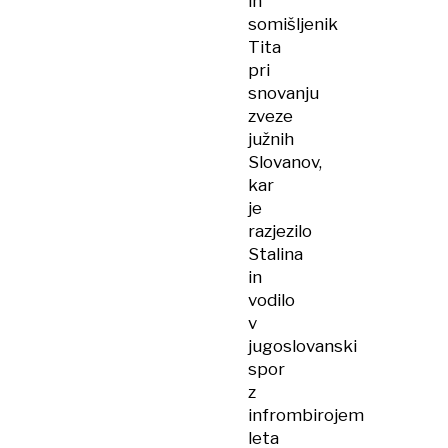
in
somišljenik
Tita
pri
snovanju
zveze
južnih
Slovanov,
kar
je
razjezilo
Stalina
in
vodilo
v
jugoslovanski
spor
z
infrombirojem
leta