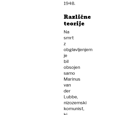
1948.
Različne
teorije
Na
smrt
z
obglavljenjem
je
bil
obsojen
samo
Marinus
van
der
Lubbe,
nizozemski
komunist,
ki