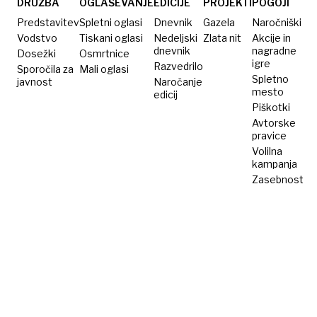
DRUŽBA
OGLAŠEVANJE
EDICIJE
PROJEKTI
POGOJI
Predstavitev
Spletni oglasi
Dnevnik
Gazela
Naročniški
Vodstvo
Tiskani oglasi
Nedeljski
Zlata nit
Akcije in
dnevnik
nagradne
Dosežki
Osmrtnice
igre
Razvedrilo
Sporočila za
Mali oglasi
Spletno
javnost
Naročanje
mesto
edicij
Piškotki
Avtorske
pravice
Volilna
kampanja
Zasebnost