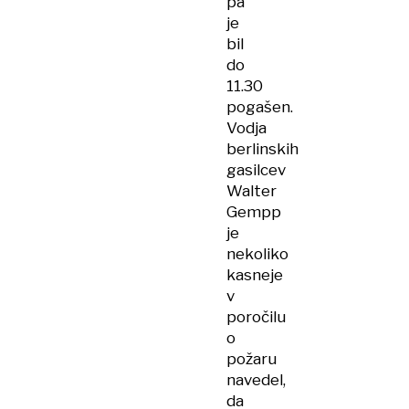
pa
je
bil
do
11.30
pogašen.
Vodja
berlinskih
gasilcev
Walter
Gempp
je
nekoliko
kasneje
v
poročilu
o
požaru
navedel,
da