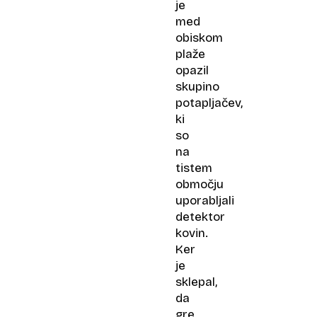
je
med
obiskom
plaže
opazil
skupino
potapljačev,
ki
so
na
tistem
območju
uporabljali
detektor
kovin.
Ker
je
sklepal,
da
gre