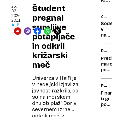
jo
na
Študent
je
25.
02.
Antark
doživ
pregnal
2026,
ZGODB
teče
na
20.11
NEDEL
Sodelu
sumljive
krvav
ALP
Hrva
v
reka?
potapljače
nagra
nateča
in odkril
vsi
PAMET
imamo
križarski
NASVET
zgodbo
Pred
meč
najbolj
marce
gre
poškro
v
vrata
Univerza v Haifi je
Nedelj
svojeg
v nedeljski izjavi za
PO
doma
javnost razkrila, da
RAZVEL
s
Finanč
so na morskem
ENIH
kisom,
trgi
dnu ob plaži Dor v
ŽE
za
pod
NOVE
severnem Izraelu
to
Trump
CARINE
odkrili meč iz
obstaj
bogata