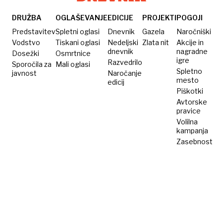
legenda
pomaga
rikše
že
pousse-
DRUŽBA
OGLAŠEVANJE
EDICIJE
PROJEKTI
POGOJI
navlažena
pousse
Predstavitev
Spletni oglasi
Dnevnik
Gazela
Naročniški
gumijasta
na
Vodstvo
Tiskani oglasi
Nedeljski
Zlata nit
Akcije in
dnevnik
nagradne
Dosežki
Osmrtnice
rokavica
Madagaskarju
igre
Razvedrilo
Sporočila za
Mali oglasi
Spletno
javnost
Naročanje
mesto
edicij
Piškotki
Avtorske
pravice
Volilna
kampanja
Zasebnost