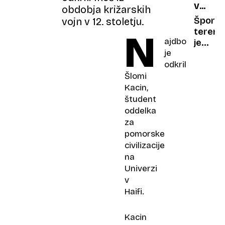
VOLVO
dober
obdobja križarskih
kot
XC60
razlog
varova
Športn
vojn v 12. stoletju.
pred
terene
N
ajdbo
popoln
je
je
kaoso
šarman
odkril
ki ne
opleta
Šlomi
z
Kacin,
mišica
študent
oddelka
za
pomorske
civilizacije
na
Univerzi
v
Haifi.
Kacin