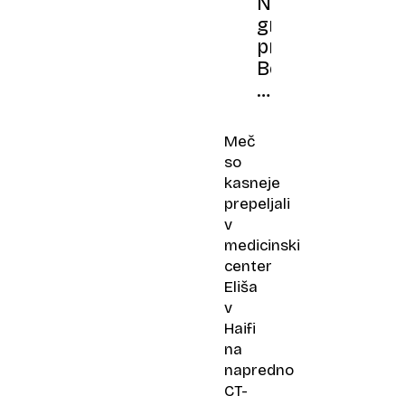
Na
griču
pri
Beogradu
našli
civilizacijo,
starejšo
Meč
od
so
Sumercev
kasneje
prepeljali
v
medicinski
center
Eliša
v
Haifi
na
napredno
CT-