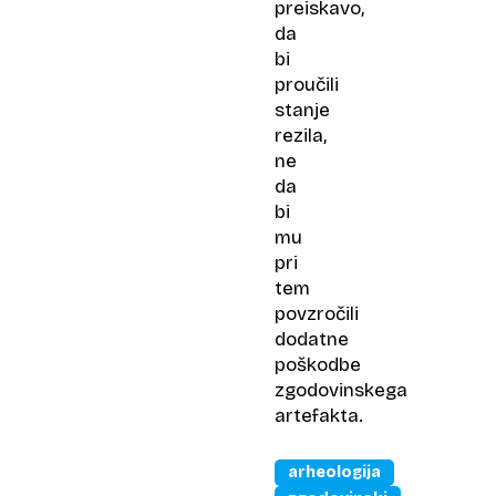
preiskavo,
da
bi
proučili
stanje
rezila,
ne
da
bi
mu
pri
tem
povzročili
dodatne
poškodbe
zgodovinskega
artefakta.
arheologija