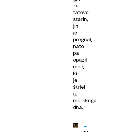
za
tatove
starin,
jih
je
pregnal,
nato
pa
opazil
meč,
ki
je
štrlel
iz
morskega
dna.
STE
VEDELI?