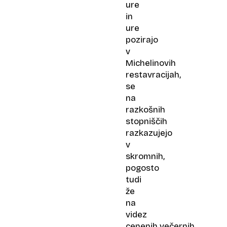
ure
in
ure
pozirajo
v
Michelinovih
restavracijah,
se
na
razkošnih
stopniščih
razkazujejo
v
skromnih,
pogosto
tudi
že
na
videz
cenenih večernih