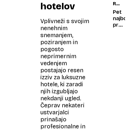
hotelov
REKOR
V
PET
Nemčiji
Pet
najbolj
Vplivneži s svojim
prepoz
nenehnim
znakov
snemanjem,
prazni
poziranjem in
blišča
pogosto
neprimernim
vedenjem
postajajo resen
izziv za luksuzne
hotele, ki zaradi
njih izgubljajo
nekdanji ugled.
Čeprav nekateri
ustvarjalci
prinašajo
profesionalne in