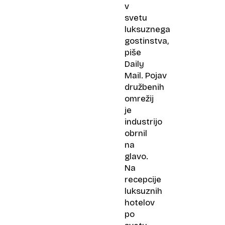
v
svetu
luksuznega
gostinstva,
piše
Daily
Mail. Pojav
družbenih
omrežij
je
industrijo
obrnil
na
glavo.
Na
recepcije
luksuznih
hotelov
po