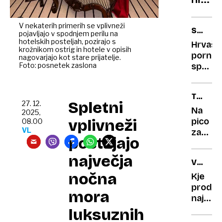
films
nedol
dram
Nevar
V nekaterih primerih se vplivneži
SWEET
pojavljajo v spodnjem perilu na
zime,
MERY
hotelskih posteljah, pozirajo s
Hrvašk
ki
krožnikom ostrig in hotele v opisih
pornoi
nagovarjajo kot stare prijatelje.
jih
Foto: posnetek zaslona
spomni
ne
nase
sme
s
TURBO
spreg
spreh
Spletni
27. 12.
PEVKA
po
Na
2025,
zagreb
vplivneži
pico
08.00
VL
špici
za
postajajo
koncer
Jelene
največja
V
Karleu
ŠTEVIL
nočna
Kje
prodaj
mora
največ
božičn
luksuznih
dreves