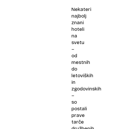
Nekateri
najbolj
znani
hoteli
na
svetu
–
od
mestnih
do
letoviških
in
zgodovinskih
–
so
postali
prave
tarče
družbenih