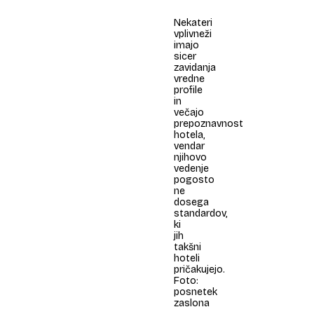
Nekateri
vplivneži
imajo
sicer
zavidanja
vredne
profile
in
večajo
prepoznavnost
hotela,
vendar
njihovo
vedenje
pogosto
ne
dosega
standardov,
ki
jih
takšni
hoteli
pričakujejo.
Foto:
posnetek
zaslona