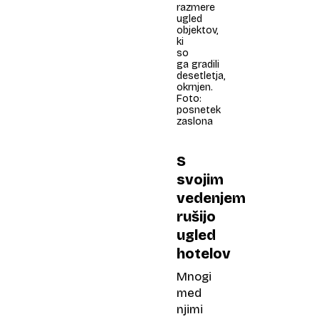
razmere
ugled
objektov,
ki
so
ga gradili
desetletja,
okrnjen.
Foto:
posnetek
zaslona
S
svojim
vedenjem
rušijo
ugled
hotelov
Mnogi
med
njimi