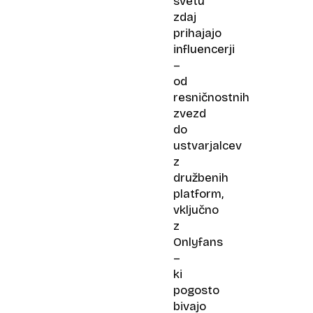
svetu
zdaj
prihajajo
influencerji
–
od
resničnostnih
zvezd
do
ustvarjalcev
z
družbenih
platform,
vključno
z
Onlyfans
–
ki
pogosto
bivajo