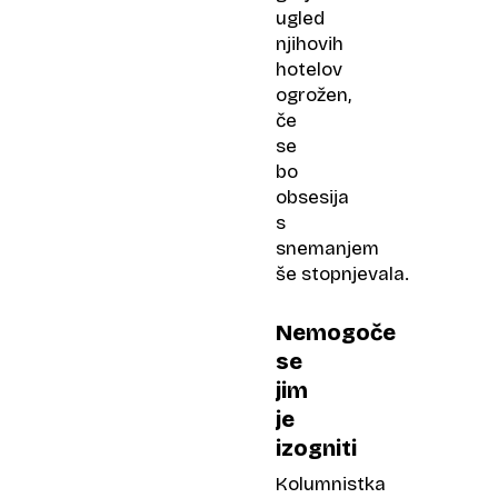
ugled
njihovih
hotelov
ogrožen,
če
se
bo
obsesija
s
snemanjem
še stopnjevala.
Nemogoče
se
jim
je
izogniti
Kolumnistka