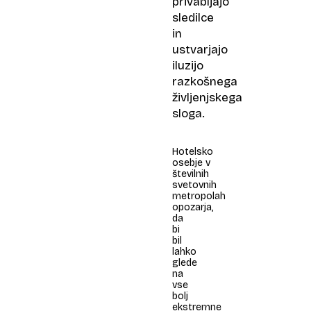
privabljajo
sledilce
in
ustvarjajo
iluzijo
razkošnega
življenjskega
sloga.
Hotelsko
osebje v
številnih
svetovnih
metropolah
opozarja,
da
bi
bil
lahko
glede
na
vse
bolj
ekstremne