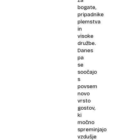
za
bogate,
pripadnike
plemstva
in
visoke
družbe.
Danes
pa
se
soočajo
s
povsem
novo
vrsto
gostov,
ki
močno
spreminjajo
vzdušje