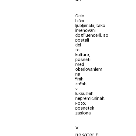
Celo
hišni
ljubljenčki, tako
imenovani
dogfluencerji, so
postali
del
te
kulture,
posneti
med
obedovanjem
na
finih
zofah
v
luksuznih
nepremičninah.
Foto:
posnetek
zaslona
V
nekaterih