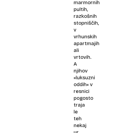
marmornih
pultih,
razkošnih
stopniščih,
v
vrhunskih
apartmajih
ali
vrtovih.
A
njihov
»luksuzni
oddih« v
resnici
pogosto
traja
le
teh
nekaj
ur.