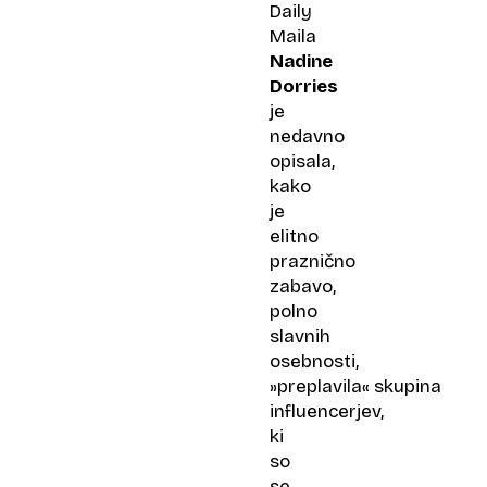
Daily
Maila
Nadine
Dorries
je
nedavno
opisala,
kako
je
elitno
praznično
zabavo,
polno
slavnih
osebnosti,
»preplavila« skupina
influencerjev,
ki
so
se