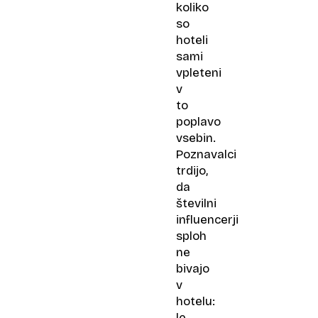
koliko
so
hoteli
sami
vpleteni
v
to
poplavo
vsebin.
Poznavalci
trdijo,
da
številni
influencerji
sploh
ne
bivajo
v
hotelu:
le