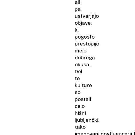
ali
pa
ustvarjajo
objave,
ki
pogosto
prestopijo
mejo
dobrega
okusa.
Del
te
kulture
so
postali
celo
hišni
ljubljenčki,
tako
imenovani dogfluencerji, 