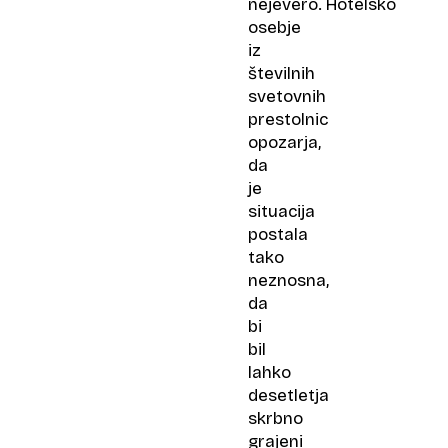
nejevero. Hotelsko
osebje
iz
številnih
svetovnih
prestolnic
opozarja,
da
je
situacija
postala
tako
neznosna,
da
bi
bil
lahko
desetletja
skrbno
grajeni