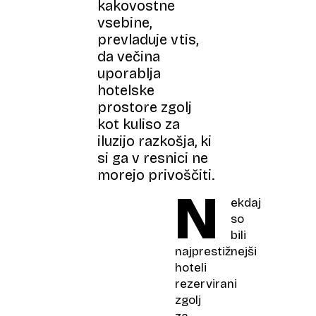
kakovostne
vsebine,
prevladuje vtis,
da večina
uporablja
hotelske
prostore zgolj
kot kuliso za
iluzijo razkošja, ki
si ga v resnici ne
morejo privoščiti.
N
ekdaj
so
bili
najprestižnejši
hoteli
rezervirani
zgolj